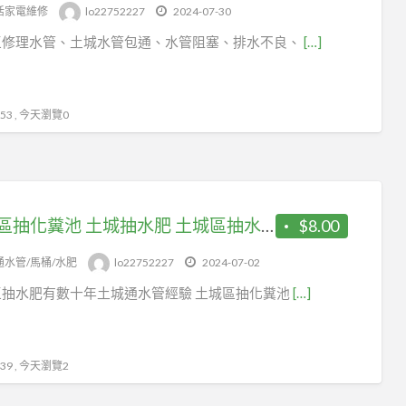
tag
活家電維修
lo22752227
2024-07-30
土
區修理水管、土城水管包通、水管阻塞、排水不良、
[…]
城
通
馬
3 , 今天瀏覽0
桶
土城區抽化糞池 土城抽水肥 土城區抽水肥車抽化糞池
$8.00
通水管/馬桶/水肥
lo22752227
2024-07-02
區抽水肥有數十年土城通水管經驗 土城區抽化糞池
[…]
9 , 今天瀏覽2