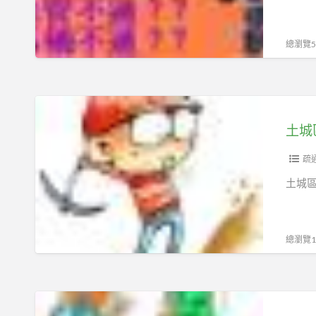
肥
通
土
廚
城
總瀏覽53
房
區
水
水
槽
管
土
土
不
城
土城
城
通
區
區
怎
廚
疏
抽
麼
房
土城區
化
辦
包
糞
通
通
池
廚
水
總瀏覽10
房
管
水
土
槽
城
流
土
區