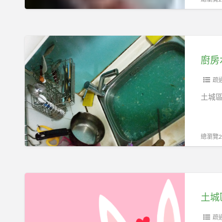
管
通
水
管
廚
水
房
管
水
不
管
疏
通
不
土城
水
通
管
堵
包
塞
總瀏覽22
通
排
水
管、
土
排
城
土城
水
區
管
廚
疏