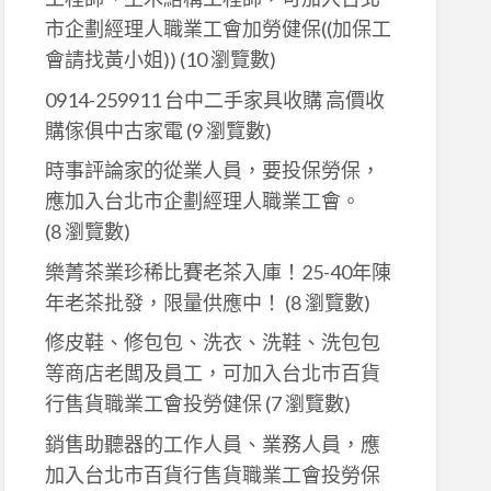
市企劃經理人職業工會加勞健保((加保工
會請找黃小姐))
(10 瀏覽數)
0914-259911 台中二手家具收購 高價收
購傢俱中古家電
(9 瀏覽數)
時事評論家的從業人員，要投保勞保，
應加入台北市企劃經理人職業工會。
(8 瀏覽數)
樂菁茶業珍稀比賽老茶入庫！25-40年陳
年老茶批發，限量供應中！
(8 瀏覽數)
修皮鞋、修包包、洗衣、洗鞋、洗包包
等商店老闆及員工，可加入台北巿百貨
行售貨職業工會投勞健保
(7 瀏覽數)
銷售助聽器的工作人員、業務人員，應
加入台北市百貨行售貨職業工會投勞保