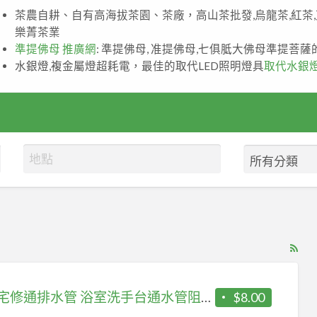
茶農自耕、自有高海拔茶園、茶廠，高山茶批發,烏龍茶,紅茶
樂菁茶業
準提佛母 推廣網
: 準提佛母, 准提佛母,七俱胝大佛母準提菩
水銀燈,複金屬燈超耗電，最佳的取代LED照明燈具
取代水銀
RS
Fe
for
快速宅修通排水管 浴室洗手台通水管阻塞 流理台通水管土城區
$8.00
ad