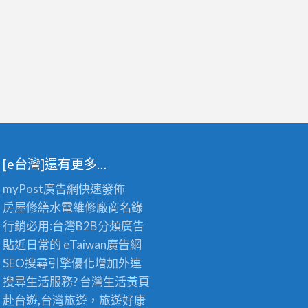
[e台灣]還有更多…
myPost廣告網
快速發佈
房屋修繕
水電維修廠商名錄
行銷必用:台灣B2B
分類廣告
貼近日常的
eTaiwan廣告網
SEO搜尋引擎優化
增加外連
搜尋生活服務? 台灣
生活黃頁
赴台遊,台灣旅遊
，旅遊好康