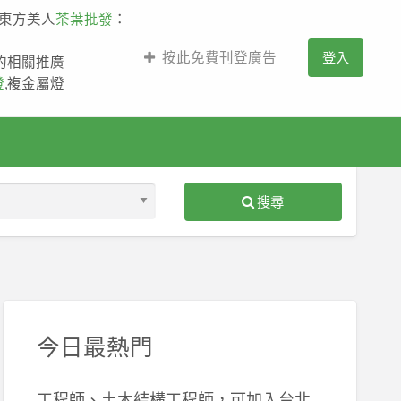
,東方美人
茶葉批發
：
按此免費刊登廣告
登入
薩的相關推廣
燈
,複金屬燈
搜尋
S
ed
今日最熱門
工程師、土木結構工程師，可加入台北