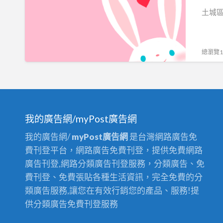
堵
房
土城
塞
通
水
水
管
管
總瀏覽15
不
土
通
城
嗎
區
土
抽
城
水
我的廣告網/myPost廣告網
通
肥
我的廣告網/
myPost廣告網
是台灣網路廣告免
水
土
費刊登平台，網路廣告免費刊登，提供免費網路
管
城
廣告刊登,網路分類廣告刊登服務，分類廣告、免
抽
費刊登、免費張貼各種生活資訊，完全免費的分
化
類廣告服務,讓您在有效行銷您的產品、服務!提
糞
供分類廣告免費刊登服務
池