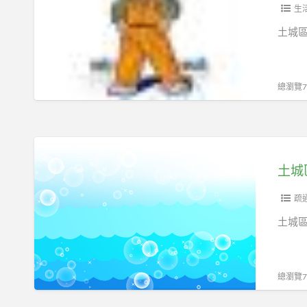
修
生
通
土城
排
水
管
總瀏覽75
浴
室
洗
土
手
城
台
區
通
抽
疏
水
化
土城
管
糞
阻
池
塞
土
總瀏覽73
流
城
理