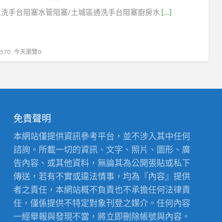
區洗手台阻塞水管阻塞/土城區通洗手台阻塞廚房水
[…]
70 , 今天瀏覽0
免責聲明
本網站僅提供資訊參考平台，並不涉入其中任何
諮詢。所載一切的資訊、文字、照片、圖形、廣
告內容、或其他資料，無論其為公開張貼或私下
傳送，若有不實或違法情事，均為『內容』提供
者之責任，本網站概不負責也不承擔任何法律責
任，僅係提供不特定對象刊登之媒介。任何內容
一經舉報與發現不當，將立即刪除帳號與內容。