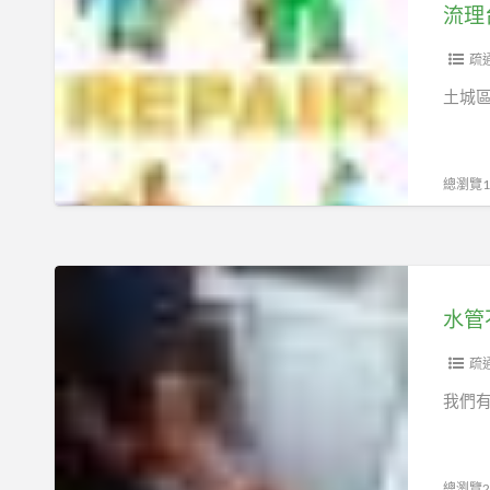
理
流理
城
抽
台
區
水
水
疏
抽
肥
管
土城區
化
土
阻
糞
城
塞
池
區
廚
總瀏覽14
抽
房
化
水
糞
管
水
池
不
管
通
不
土
通
疏
城
土
我們有
區
城
通
區
水
包
總瀏覽21