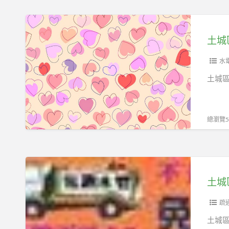
抽
台
水
土
通
肥
城
水
土
區
管
城
抽
水
土
區
水
土城
城
抽
肥
區
水
土
肥
城
總瀏覽52
車
區
抽
水
化
管
土
糞
不
城
池
通
區
怎
抽
疏
麼
水
土城
辦