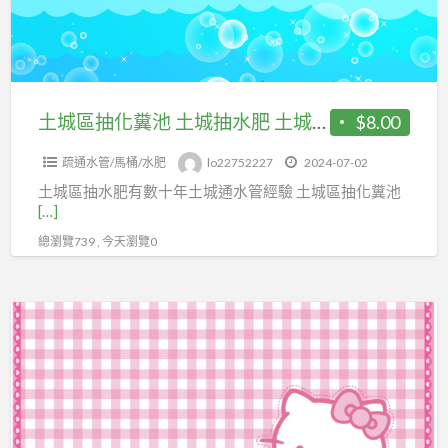
糞
水
池
管
土
土
城
城
抽
土城區抽化糞池 土城抽水肥 土城區抽水肥車抽化糞池
$8.00
區
水
疏通水管/馬桶/水肥
lo22752227
2024-07-02
肥
土城區抽水肥有數十年土城通水管經驗 土城區抽化糞池
土
[…]
城
總瀏覽739 , 今天瀏覽0
區
抽
水
土
肥
城
車
區
抽
通
化
水
糞