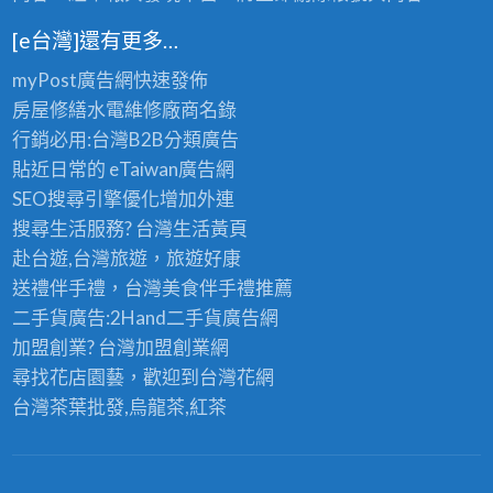
[e台灣]還有更多…
myPost廣告網
快速發佈
房屋修繕
水電維修廠商名錄
行銷必用:台灣B2B
分類廣告
貼近日常的
eTaiwan廣告網
SEO搜尋引擎優化
增加外連
搜尋生活服務? 台灣
生活黃頁
赴台遊,台灣旅遊
，旅遊好康
送禮伴手禮，台灣美食
伴手禮
推薦
二手貨廣告:2Hand
二手貨
廣告網
加盟創業? 台灣
加盟創業
網
尋找花店園藝，歡迎到
台灣花網
台灣茶葉批發
,烏龍茶,紅茶