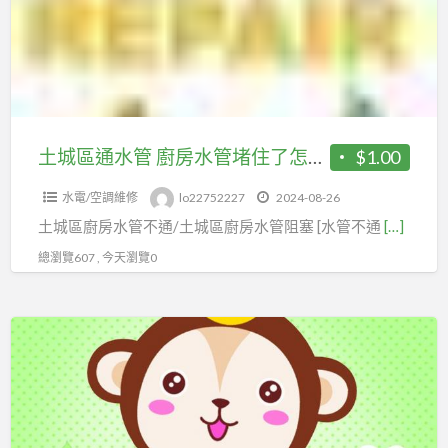
水
水
管
管
廚
房
水
管
土城區通水管 廚房水管堵住了怎麼辦? 水管不通廚房水管阻塞
$1.00
堵
水電/空調維修
lo22752227
2024-08-26
住
土城區廚房水管不通/土城區廚房水管阻塞 [水管不通
[…]
了
怎
總瀏覽607 , 今天瀏覽0
麼
辦?
土
水
城
管
區
不
水
通
管
廚