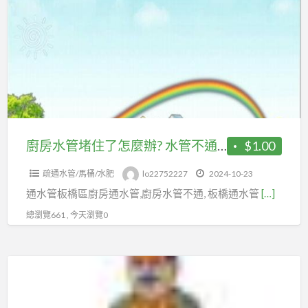
水
水
管
管
堵
多
住
少
了
錢
怎
麼
辦?
廚房水管堵住了怎麼辦? 水管不通 廚房水管阻塞 板橋區通水管
$1.00
水
疏通水管/馬桶/水肥
lo22752227
2024-10-23
管
通水管板橋區廚房通水管,廚房水管不通, 板橋通水管
[…]
不
通
總瀏覽661 , 今天瀏覽0
廚
房
廚
水
房
管
流
阻