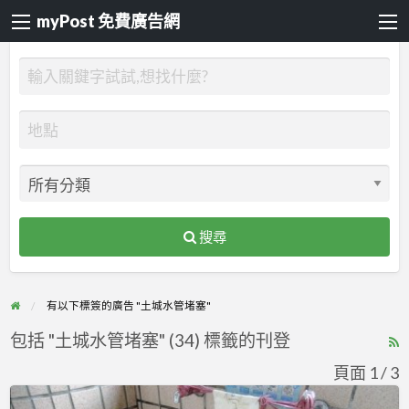
myPost 免費廣告網
搜尋
有以下標簽的廣告 "土城水管堵塞"
包括 "土城水管堵塞" (34) 標籤的刊登
R
F
頁面 1 / 3
f
新