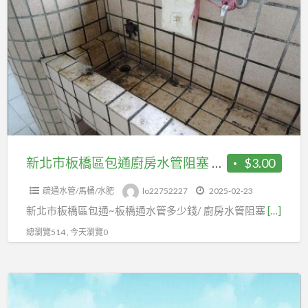
a
北
t
市
板
橋
區
包
通
廚
房
新北市板橋區包通廚房水管阻塞 板橋區通水管多少錢
$3.00
水
疏通水管/馬桶/水肥
lo22752227
2025-02-23
管
新北市板橋區包通~板橋通水管多少錢/ 廚房水管阻塞
[…]
阻
塞
總瀏覽514 , 今天瀏覽0
板
橋
廚
區
房
通