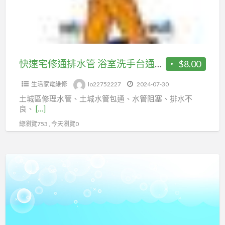
排
管
水
管
浴
室
快速宅修通排水管 浴室洗手台通水管阻塞 流理台通水管土城區
$8.00
洗
生活家電維修
lo22752227
2024-07-30
手
土城區修理水管、土城水管包通、水管阻塞、排水不
台
良、
[…]
通
總瀏覽753 , 今天瀏覽0
水
管
阻
土
塞
城
流
區
理
抽
台
化
通