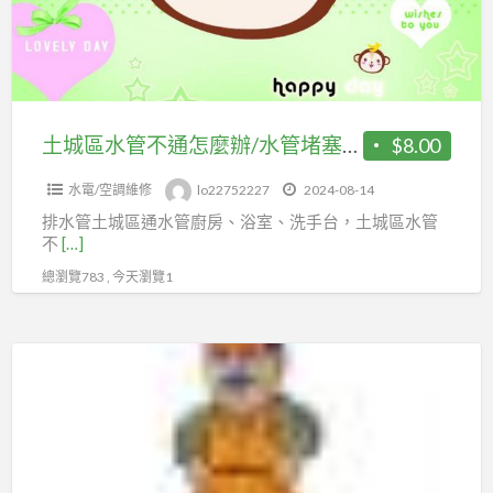
不
房
通
水
怎
管
麼
阻
辦/
土城區水管不通怎麼辦/水管堵塞怎麼辦 土城區通水管
$8.00
塞
水
水電/空調維修
lo22752227
2024-08-14
管
排水管土城區通水管廚房、浴室、洗手台，土城區水管
堵
不
[…]
塞
總瀏覽783 , 今天瀏覽1
怎
麼
辦
快
土
速
城
宅
區
修
通
通
水