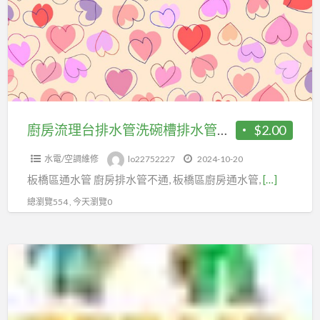
通
理
水
台
管
排
水
管
洗
碗
廚房流理台排水管洗碗槽排水管塞住 板橋區通水管
$2.00
槽
水電/空調維修
lo22752227
2024-10-20
排
板橋區通水管 廚房排水管不通, 板橋區廚房通水管,
[…]
水
管
總瀏覽554 , 今天瀏覽0
塞
住
土
板
城
橋
區
區
通
通