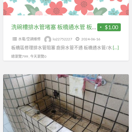
堵
水
塞
管
板
橋
洗碗槽排水管堵塞 板橋通水管 板橋區廚房通水管
$1.00
通
水電/空調維修
lo22752227
2024-06-16
水
板橋區修理排水管阻塞 廚房水管不通 板橋通水管/水
[…]
管
板
總瀏覽799 , 今天瀏覽0
橋
區
廚
廚
房
房
水
通
管
水
不
管
通
土