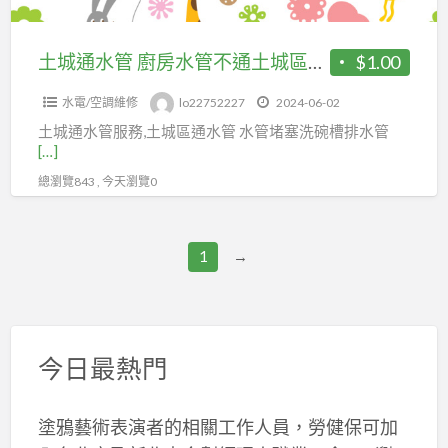
管
不
土城通水管 廚房水管不通土城區通水管水管不通廚房通水管
$1.00
通
水電/空調維修
lo22752227
2024-06-02
土
土城通水管服務,土城區通水管 水管堵塞洗碗槽排水管
城
[…]
區
總瀏覽843 , 今天瀏覽0
通
水
管
1
→
水
管
不
通
今日最熱門
廚
房
塗鴉藝術表演者的相關工作人員，勞健保可加
通