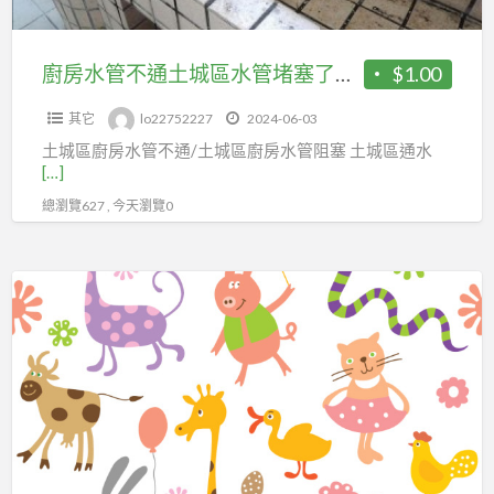
城
區
水
廚房水管不通土城區水管堵塞了怎麼辦 土城區通水管
$1.00
管
其它
lo22752227
2024-06-03
堵
土城區廚房水管不通/土城區廚房水管阻塞 土城區通水
塞
[…]
了
總瀏覽627 , 今天瀏覽0
怎
麼
辦
土
土
城
城
通
區
水
通
管
水
廚
管
房
水