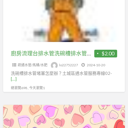
理
塞
台
板
排
橋
水
區
管
通
洗
水
碗
廚房流理台排水管洗碗槽排水管塞住 土城區通水管
$2.00
管
槽
疏通水管/馬桶/水肥
lo22752227
2024-10-20
排
洗碗槽排水管堵塞怎麼辦？土城區通水管服務專線02-
水
[…]
管
總瀏覽698 , 今天瀏覽1
塞
住
土
廚
城
房
區
流