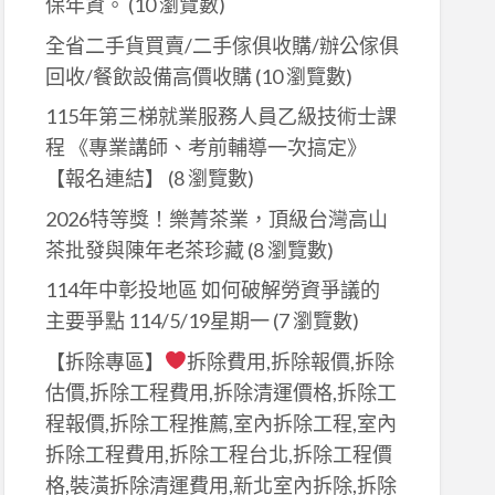
保年資。
(10 瀏覽數)
全省二手貨買賣/二手傢俱收購/辦公傢俱
回收/餐飲設備高價收購
(10 瀏覽數)
115年第三梯就業服務人員乙級技術士課
程 《專業講師、考前輔導一次搞定》
【報名連結】
(8 瀏覽數)
2026特等獎！樂菁茶業，頂級台灣高山
茶批發與陳年老茶珍藏
(8 瀏覽數)
114年中彰投地區 如何破解勞資爭議的
主要爭點 114/5/19星期一
(7 瀏覽數)
【拆除專區】
拆除費用,拆除報價,拆除
估價,拆除工程費用,拆除清運價格,拆除工
程報價,拆除工程推薦,室內拆除工程,室內
拆除工程費用,拆除工程台北,拆除工程價
格,裝潢拆除清運費用,新北室內拆除,拆除