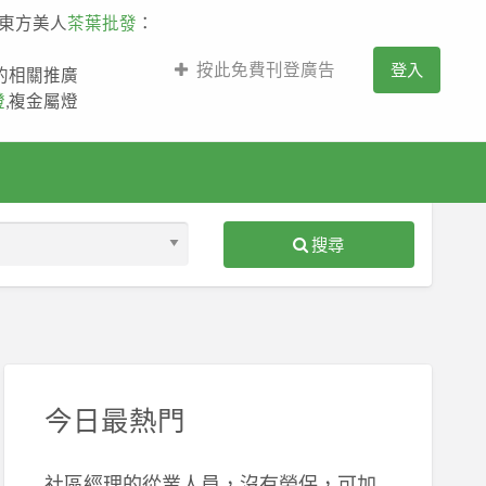
,東方美人
茶葉批發
：
按此免費刊登廣告
登入
薩的相關推廣
燈
,複金屬燈
搜尋
S
ed
今日最熱門
社區經理的從業人員，沒有勞保，可加