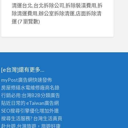
清運台北,台北拆除公司,拆除裝潢費用,拆
除清運費用,辦公室拆除清運,店面拆除清
運
(7 瀏覽數)
[e台灣]還有更多…
myPost廣告網
快速發佈
房屋修繕
水電維修廠商名錄
行銷必用:台灣B2B
分類廣告
貼近日常的
eTaiwan廣告網
SEO搜尋引擎優化
增加外連
搜尋生活服務? 台灣
生活黃頁
赴台遊,台灣旅遊
，旅遊好康