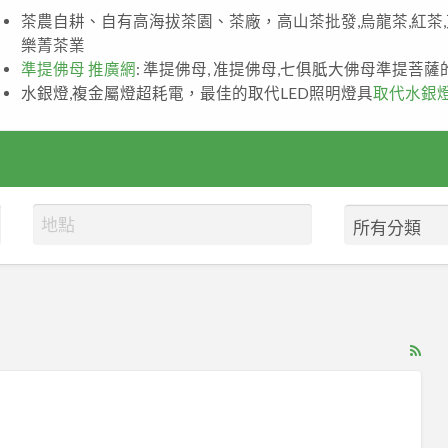
茶農自耕、自有高海拔茶園、茶廠，高山茶批發,烏龍茶,紅茶
樂菁茶業
準提佛母 推廣網
: 準提佛母, 准提佛母,七俱胝大佛母準提菩
水銀燈,複金屬燈超耗電，最佳的取代LED照明燈具
取代水銀
RS
Fe
for
ad