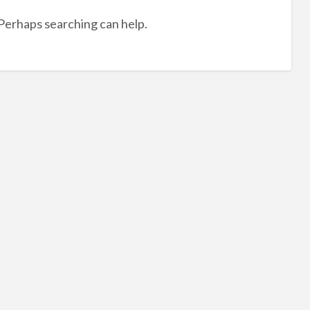
tag
 Perhaps searching can help.
南
投
縣
市