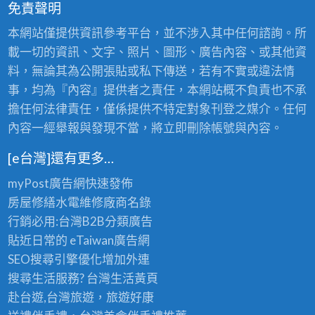
免責聲明
本網站僅提供資訊參考平台，並不涉入其中任何諮詢。所
載一切的資訊、文字、照片、圖形、廣告內容、或其他資
料，無論其為公開張貼或私下傳送，若有不實或違法情
事，均為『內容』提供者之責任，本網站概不負責也不承
擔任何法律責任，僅係提供不特定對象刊登之媒介。任何
內容一經舉報與發現不當，將立即刪除帳號與內容。
[e台灣]還有更多…
myPost廣告網
快速發佈
房屋修繕
水電維修廠商名錄
行銷必用:台灣B2B
分類廣告
貼近日常的
eTaiwan廣告網
SEO搜尋引擎優化
增加外連
搜尋生活服務? 台灣
生活黃頁
赴台遊,台灣旅遊
，旅遊好康