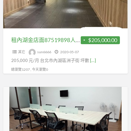
面
87519898
人
潮
多
租內湖金店面87519898人潮多賺錢快
$205,000.00
賺
其它
sun6666
2020-05-07
錢
205,000 元/月 台北市內湖區洲子街 坪數
[…]
快
總瀏覽1207 , 今天瀏覽0
現
裝
潢
OA
採
光