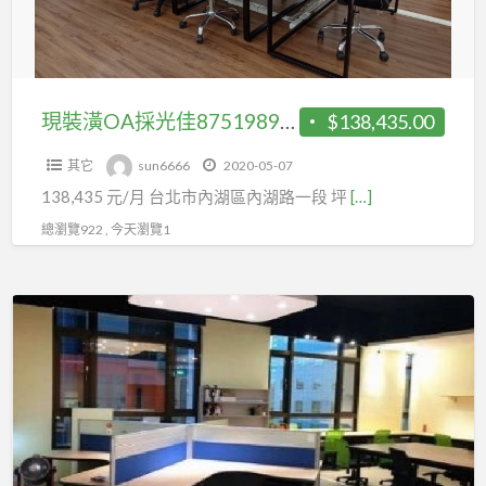
佳
87519898
一
層
現裝潢OA採光佳87519898一層一戶
$138,435.00
一
其它
sun6666
2020-05-07
戶
138,435 元/月 台北市內湖區內湖路一段 坪
[…]
總瀏覽922 , 今天瀏覽1
現
成
工
業
風
隔
間