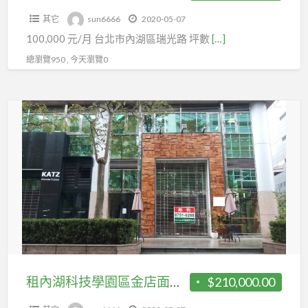
大
其它
sun6666
2020-05-07
陽
100,000 元/月 台北市內湖區瑞光路 坪數
[…]
台
總瀏覽950 , 今天瀏覽0
租
內
湖
科
技
學
園
區
金
店
租內湖科技學園區金店面辦公室人潮多賺錢快
$210,000.00
面