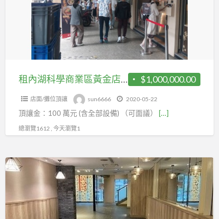
學
商
業
區
黃
金
租內湖科學商業區黃金店面87519898
$1,000,000.00
店
店面/攤位頂讓
sun6666
2020-05-22
面
頂讓金：100 萬元 (含全部設備) （可面議）
[…]
87519898
總瀏覽1612 , 今天瀏覽1
租
內
湖
金
店