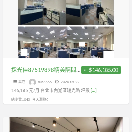
a
光
t
佳
87519898
精
美
隔
間
裝
潢
採光佳87519898精美隔間裝潢
$146,185.00
其它
sun6666
2020-05-22
146,185 元/月 台北市內湖區瑞光路 坪數
[…]
總瀏覽1043 , 今天瀏覽0
租
瑞