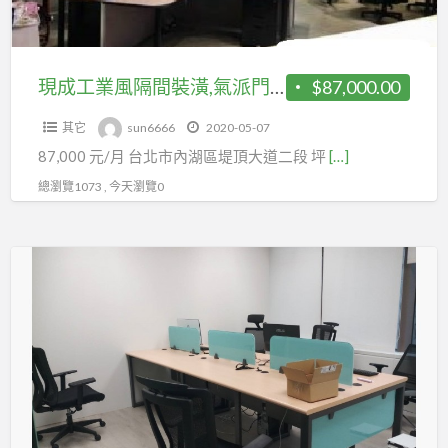
裝
潢,
氣
現成工業風隔間裝潢,氣派門廳,附家具
$87,000.00
派
其它
sun6666
2020-05-07
門
87,000 元/月 台北市內湖區堤頂大道二段 坪
[…]
廳,
附
總瀏覽1073 , 今天瀏覽0
家
具
精
美
隔
間
裝
潢
87519898
瑞