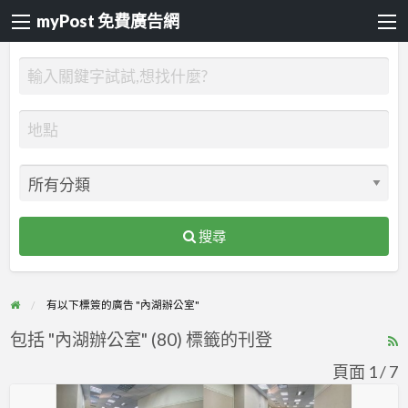
myPost 免費廣告網
搜尋
有以下標簽的廣告 "內湖辦公室"
包括 "內湖辦公室" (80) 標籤的刊登
R
F
頁面 1 / 7
f
採