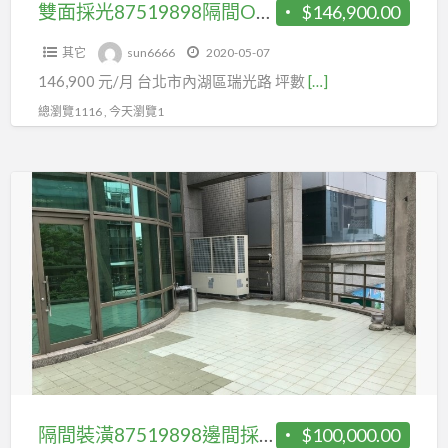
公
雙面採光87519898隔間OA辦公家具
$146,900.00
家
其它
sun6666
2020-05-07
具
146,900 元/月 台北市內湖區瑞光路 坪數
[…]
總瀏覽1116 , 今天瀏覽1
隔
間
裝
潢
87519898
邊
間
採
光
送
隔間裝潢87519898邊間採光送大陽台
$100,000.00