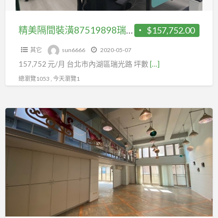
光
路
精美隔間裝潢87519898瑞光路A辦
$157,752.00
A
其它
sun6666
2020-05-07
辦
157,752 元/月 台北市內湖區瑞光路 坪數
[…]
總瀏覽1053 , 今天瀏覽1
精
美
隔
間
裝
潢
87519898
使