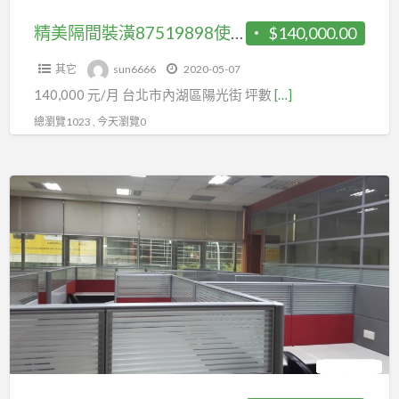
用
坪
精美隔間裝潢87519898使用坪數大
$140,000.00
數
其它
sun6666
2020-05-07
大
140,000 元/月 台北市內湖區陽光街 坪數
[…]
總瀏覽1023 , 今天瀏覽0
雙
面
採
光
87519898
隔
間
OA
辦