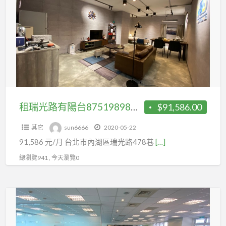
光
路
有
陽
台
87519898
邊
間
租瑞光路有陽台87519898邊間採光佳
$91,586.00
採
其它
sun6666
2020-05-22
光
91,586 元/月 台北市內湖區瑞光路478巷
[…]
佳
總瀏覽941 , 今天瀏覽0
高
樓
層