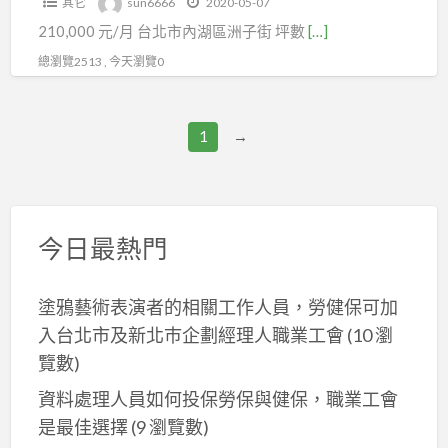
其它
sun6666
2020-05-07
辦
210,000 元/月 台北市內湖區洲子街 坪數
[…]
公
室
總瀏覽2513 , 今天瀏覽0
人
潮
1
→
多
賺
錢
快
今日最熱門
塗鴉藝術表演者的相關工作人員，勞健保可加
入台北市及新北巿企劃經理人職業工會
(10 瀏
覽數)
資料處理人員如何投保勞保與健保，職業工會
是最佳選擇
(9 瀏覽數)