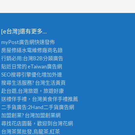
[e台灣]還有更多…
myPost廣告網
快速發佈
房屋修繕
水電維修廠商名錄
行銷必用:台灣B2B
分類廣告
貼近日常的
eTaiwan廣告網
SEO搜尋引擎優化
增加外連
搜尋生活服務? 台灣
生活黃頁
赴台遊,台灣旅遊
，旅遊好康
送禮伴手禮，台灣美食
伴手禮
推薦
二手貨廣告:2Hand
二手貨
廣告網
加盟創業? 台灣
加盟創業
網
尋找花店園藝，歡迎到
台灣花網
台灣茶葉批發
,烏龍茶,紅茶