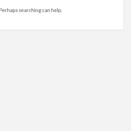
tag
 Perhaps searching can help.
免
費
估
價
線
上
報
價