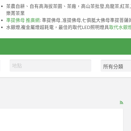
茶農自耕、自有高海拔茶園、茶廠，高山茶批發,烏龍茶,紅茶
樂菁茶業
準提佛母 推廣網
: 準提佛母, 准提佛母,七俱胝大佛母準提菩
水銀燈,複金屬燈超耗電，最佳的取代LED照明燈具
取代水銀
RS
Fe
for
ad