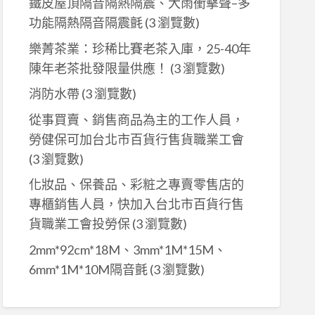
鐵皮屋頂隔音隔熱隔震、大雨衝擊聲–多
功能隔熱隔音隔震氈
(3 瀏覽數)
樂菁茶業：珍稀比賽老茶入庫，25-40年
陳年老茶批發限量供應！
(3 瀏覽數)
消防水帶
(3 瀏覽數)
從事買賣、銷售商品為主的工作人員，
勞健保可加台北市百貨行售貨職業工會
(3 瀏覽數)
化妝品、保養品、彩粧之專賣零售店的
專櫃銷售人員，快加入台北市百貨行售
貨職業工會投勞保
(3 瀏覽數)
2mm*92cm*18M、3mm*1M*15M、
6mm*1M*10M隔音氈
(3 瀏覽數)