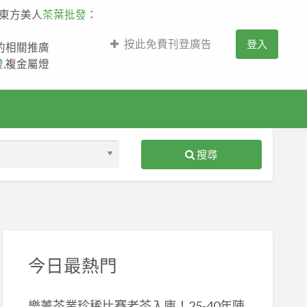
,東方美人
茶葉批發
：
按此免費刊登廣告
登入
薩的相關推廣
燈
,複金屬燈
搜尋
S
ed
今日最熱門
樂菁茶業珍稀比賽老茶入庫！25-40年陳