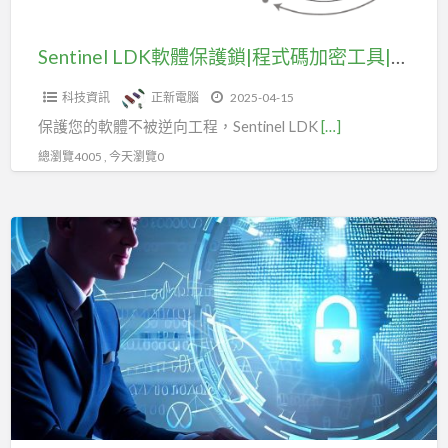
式
碼
Sentinel LDK軟體保護鎖|程式碼加密工具|防逆向工程
加
科技資訊
正新電腦
2025-04-15
密
保護您的軟體不被逆向工程，Sentinel LDK
[…]
工
具|
總瀏覽4005 , 今天瀏覽0
防
逆
Python
向
程
工
式
程
碼
加
密|
防
逆
向