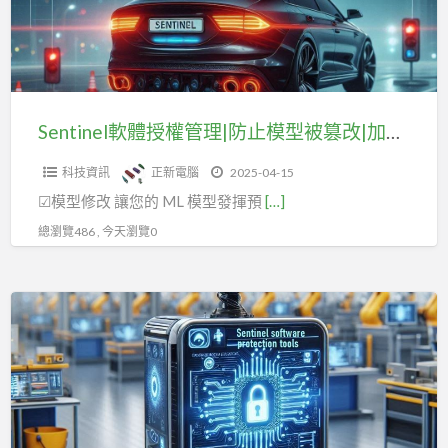
管
理|
防
止
模
Sentinel軟體授權管理|防止模型被篡改|加密金鑰(二)
型
科技資訊
正新電腦
2025-04-15
被
☑模型修改 讓您的 ML 模型發揮預
[…]
篡
改|
總瀏覽486 , 今天瀏覽0
加
密
Sentinel
金
軟
鑰
體
(二)
授
權
管