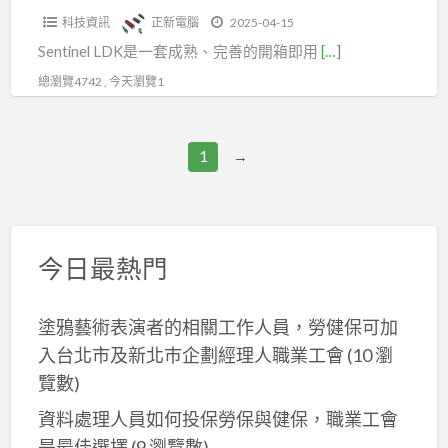
箱
科技資訊
正新電腦
2025-04-15
加
Sentinel LDK是一套成熟、完善的開箱即用
[…]
密|
程
總瀏覽4742 , 今天瀏覽1
式
碼
1
→
混
淆|
防
篡
今日最熱門
改
技
術|
塗鴉藝術表演者的相關工作人員，勞健保可加
防
入台北市及新北巿企劃經理人職業工會
(10 瀏
篡
覽數)
改|
資料處理人員如何投保勞保與健保，職業工會
讓
是最佳選擇
(9 瀏覽數)