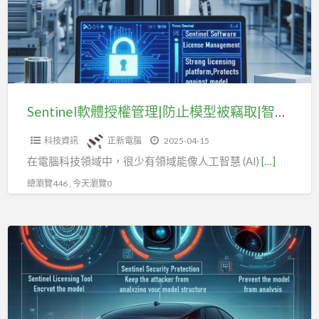
權
管
理|
防
止
模
Sentinel軟體授權管理|防止模型被竊取|智慧產權保護|(一)
型
科技資訊
正新電腦
2025-04-15
被
在電腦科技領域中，很少有領域能像人工智慧 (AI)
[…]
竊
取|
總瀏覽446 , 今天瀏覽0
智
慧
Sentinel
產
軟
權
體
保
授
護|
權
(一)