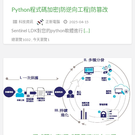
工
Python程式碼加密|防逆向工程|防篡改
程|
科技資訊
正新電腦
2025-04-15
防
Sentinel LDK對您的python軟體進行
[…]
篡
改
總瀏覽1032 , 今天瀏覽1
Sentinel
程
式
碼
加
密|
程
式
碼
保