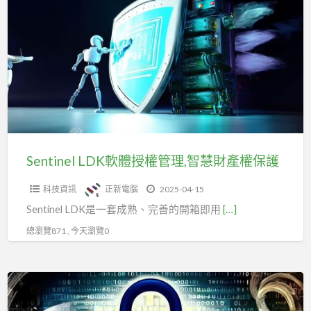
LDK
軟
體
授
權
管
理,
智
慧
Sentinel LDK軟體授權管理,智慧財產權保護
財
科技資訊
正新電腦
2025-04-15
產
Sentinel LDK是一套成熟、完善的開箱即用
[…]
權
保
總瀏覽871 , 今天瀏覽0
護
Python
程