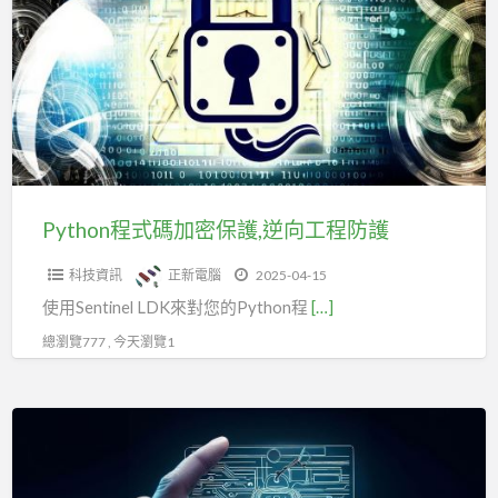
式
碼
加
密
保
護,
逆
向
Python程式碼加密保護,逆向工程防護
工
科技資訊
正新電腦
2025-04-15
程
使用Sentinel LDK來對您的Python程
[…]
防
護
總瀏覽777 , 今天瀏覽1
Sentinel
軟
體