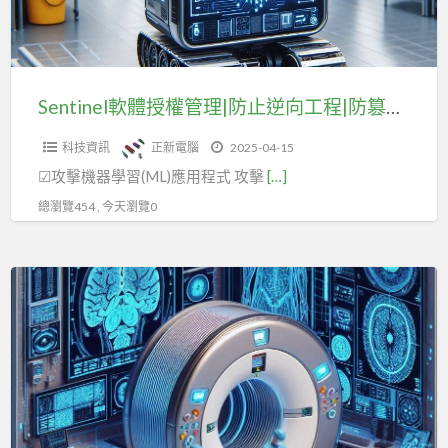
理|
防
止
逆
Sentinel軟體授權管理|防止逆向工程|防篡改技術(三)
向
科技資訊
正新電腦
2025-04-15
工
☑攻擊機器學習(ML)應用程式 攻擊
[…]
程|
防
總瀏覽454 , 今天瀏覽0
篡
改
Sentinel
技
軟
術
體
(三)
授
權
管
理|Python