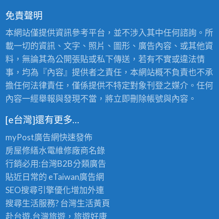
免責聲明
本網站僅提供資訊參考平台，並不涉入其中任何諮詢。所
載一切的資訊、文字、照片、圖形、廣告內容、或其他資
料，無論其為公開張貼或私下傳送，若有不實或違法情
事，均為『內容』提供者之責任，本網站概不負責也不承
擔任何法律責任，僅係提供不特定對象刊登之媒介。任何
內容一經舉報與發現不當，將立即刪除帳號與內容。
[e台灣]還有更多…
myPost廣告網
快速發佈
房屋修繕
水電維修廠商名錄
行銷必用:台灣B2B
分類廣告
貼近日常的
eTaiwan廣告網
SEO搜尋引擎優化
增加外連
搜尋生活服務? 台灣
生活黃頁
赴台遊,台灣旅遊
，旅遊好康