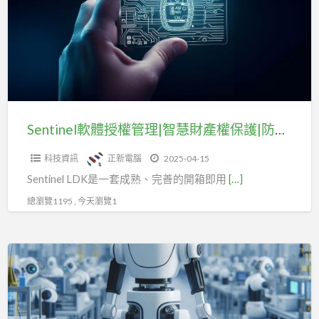
授
權
管
理|
智
慧
財
Sentinel軟體授權管理|智慧財產權保護|防篡改技術
產
科技資訊
正新電腦
2025-04-15
權
Sentinel LDK是一套成熟、完善的開箱即用
[…]
保
護|
總瀏覽1195 , 今天瀏覽1
防
篡
Sentinel
改
軟
技
體
術
授