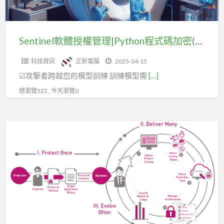
程
式
碼
Sentinel軟體授權管理|Python程式碼加密(四)
加
科技資訊
正新電腦
2025-04-15
密
☑攻擊者跨越您的模型訓練 訓練模型需
[…]
(四)
總瀏覽522 , 今天瀏覽0
Sentinel
LDK
軟
體
保
護
鎖|
程