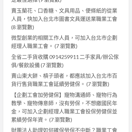
您
賣玉蘭花、口香糖、文具用品、便條紙的從業
的
人員，快加入台北市圖書文具運送業職業工會
OpenAI
(8 瀏覽數)
API
key
微型創業的相關工作人員，可加入台北市企劃
安
經理人職業工會。
(7 瀏覽數)
全
全省二手貨收購 0914259911 二手家具/辦公傢
無
俱/餐飲設備
(7 瀏覽數)
虞
賣山東大餅、槓子頭者，都應該加入台北市百
貨行售貨職業工會延續勞健保。
(7 瀏覽數)
【企劃工會加勞健保】寵物溝通師、寵物行為
教學、寵物傳意師，沒有勞保，不想繳國民年
金，可加入企劃經理人職業工會投保勞健保並
累績勞保年資。
(7 瀏覽數)
財團法人助理如何確保勞保不中斷？職業工會