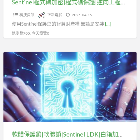
Sentinel程式碼加密|程式碼保護|逆向工程防護
護|
科技資訊
正新電腦
2025-04-15
逆
使用Sentinel保護您的智慧財產權 無論是安裝
[…]
向
工
總瀏覽700 , 今天瀏覽0
程
防
軟
護
體
保
護
鎖|
軟
體
鎖|Sentinel
LDK|
白
軟體保護鎖|軟體鎖|Sentinel LDK|白箱加密|程式碼混淆|防篡改技術|防篡改|讓您的OpenAI API key安全無虞