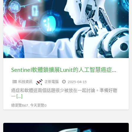
a
軟
t
體
鎖
擴
展
Lunit
的
人
工
Sentinel軟體鎖擴展Lunit的人工智慧癌症檢測技術
智
科技資訊
正新電腦
2025-04-15
慧
癌症和軟體這兩個話題很少被放在一起討論。準備好聽
癌
一
[…]
症
總瀏覽867 , 今天瀏覽0
檢
測
技
Sentinel
術