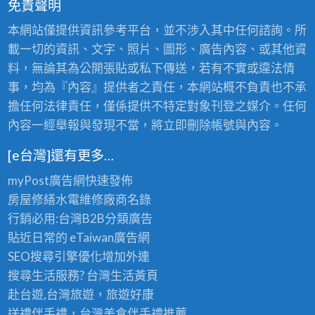
免責聲明
本網站僅提供資訊參考平台，並不涉入其中任何諮詢。所
載一切的資訊、文字、照片、圖形、廣告內容、或其他資
料，無論其為公開張貼或私下傳送，若有不實或違法情
事，均為『內容』提供者之責任，本網站概不負責也不承
擔任何法律責任，僅係提供不特定對象刊登之媒介。任何
內容一經舉報與發現不當，將立即刪除帳號與內容。
[e台灣]還有更多…
myPost廣告網
快速發佈
房屋修繕
水電維修廠商名錄
行銷必用:台灣B2B
分類廣告
貼近日常的
eTaiwan廣告網
SEO搜尋引擎優化
增加外連
搜尋生活服務? 台灣
生活黃頁
赴台遊,台灣旅遊
，旅遊好康
送禮伴手禮，台灣美食
伴手禮
推薦