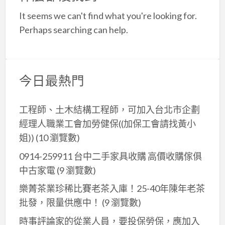
a
It seems we can't find what you're looking for.
t
Perhaps searching can help.
今日最熱門
工程師、土木結構工程師，可加入台北市企劃
經理人職業工會加勞健保((加保工會請找黃小
姐))
(10 瀏覽數)
0914-259911 台中二手家具收購 高價收購傢俱
中古家電
(9 瀏覽數)
樂菁茶業珍稀比賽老茶入庫！25-40年陳年老茶
批發，限量供應中！
(9 瀏覽數)
時事評論家的從業人員，要投保勞保，應加入