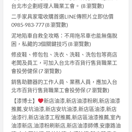
台北市企劃經理人職業工會。
(8 瀏覽數)
二手家具家電收購首選LINE傳照片立即估價
0985-983-777
(8 瀏覽數)
泥地陷車自救全攻略：不用拖吊車也能無傷脫
困，私藏的3個關鍵技巧
(8 瀏覽數)
修皮鞋、修包包、洗衣、洗鞋、洗包包等商店
老闆及員工，可加入台北巿百貨行售貨職業工
會投勞健保
(7 瀏覽數)
銷售助聽器的工作人員、業務人員，應加入台
北市百貨行售貨職業工會投勞保
(7 瀏覽數)
【漆博士】
新店油漆,新店油漆粉刷,新店油漆
推薦,安坑油漆,新店安坑油漆,新店區油漆,新店
油漆行,新店油漆工程推薦,新店區油漆推薦,室內
油漆新店,油漆粉刷新店,新店油漆師傅,安康路油