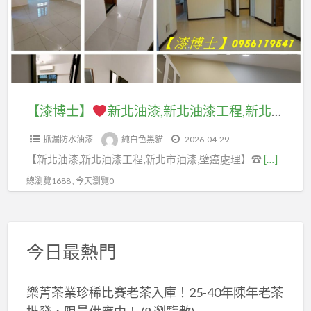
洲
新
新
油
北
北
漆
油
市,
推
漆,
新
薦,
新
北
油
北
【漆博士】
新北油漆,新北油漆工程,新北油漆粉刷,板橋油漆,新莊油漆,五股油漆,三重油漆,蘆洲油漆,樹林油漆,土城油漆,中和油漆,永和油漆,中永和油漆,新店油漆,汐止油漆,三峽油漆,鶯歌油漆,室內油漆新北市,室內粉刷,油漆估價,油漆報價,壁癌處理新北,屋頂防水油漆
油
漆
油
漆,
推
抓漏防水油漆
純白色黑貓
2026-04-29
漆
板
薦
【新北油漆,新北油漆工程,新北市油漆,壁癌處理】☎
[…]
工
橋
三
程,
總瀏覽1688 , 今天瀏覽0
油
重,
新
漆,
蘆
北
新
洲
油
莊
今日最熱門
油
漆
油
漆
粉
漆,
工
樂菁茶業珍稀比賽老茶入庫！25-40年陳年老茶
刷,
五
程,