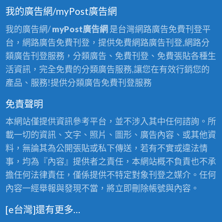
店
漆
我的廣告網/myPost廣告網
油
油
蘆
漆,
漆,
我的廣告網/
myPost廣告網
是台灣網路廣告免費刊登平
洲,
中
深
台，網路廣告免費刊登，提供免費網路廣告刊登,網路分
三
永
坑
類廣告刊登服務，分類廣告、免費刊登、免費張貼各種生
重
和
油
活資訊，完全免費的分類廣告服務,讓您在有效行銷您的
蘆
油
漆,
產品、服務!提供分類廣告免費刊登服務
洲
漆,
泰
油
免責聲明
新
山
漆
店
本網站僅提供資訊參考平台，並不涉入其中任何諮詢。所
油
工
油
載一切的資訊、文字、照片、圖形、廣告內容、或其他資
漆,
程
漆,
料，無論其為公開張貼或私下傳送，若有不實或違法情
三
行,
汐
事，均為『內容』提供者之責任，本網站概不負責也不承
峽
壁
止
擔任何法律責任，僅係提供不特定對象刊登之媒介。任何
油
癌
油
內容一經舉報與發現不當，將立即刪除帳號與內容。
漆,
處
漆,
鶯
理
[e台灣]還有更多…
三
歌
三