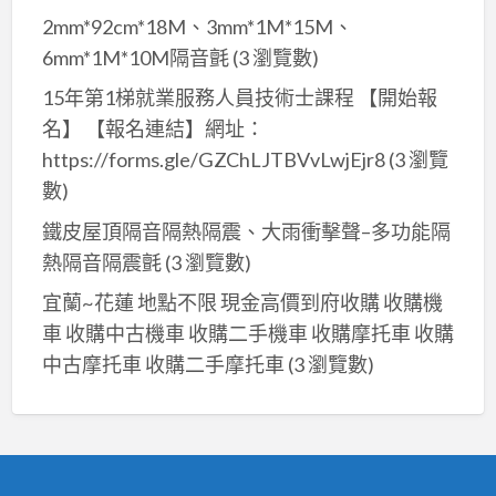
師
洲
油
2mm*92cm*18M、3mm*1M*15M、
傅,
油
漆,
6mm*1M*10M隔音氈
(3 瀏覽數)
室
漆,
中
內
15年第1梯就業服務人員技術士課程 【開始報
樹
和
油
名】 【報名連結】網址：
林
油
漆
https://forms.gle/GZChLJTBVvLwjEjr8
(3 瀏覽
油
漆,
三
數)
漆,
永
重,
土
鐵皮屋頂隔音隔熱隔震、大雨衝擊聲–多功能隔
和
室
城
熱隔音隔震氈
(3 瀏覽數)
油
內
油
漆,
粉
宜蘭~花蓮 地點不限 現金高價到府收購 收購機
漆,
中
刷
車 收購中古機車 收購二手機車 收購摩托車 收購
中
永
三
中古摩托車 收購二手摩托車
(3 瀏覽數)
和
和
重,
油
油
室
漆,
漆,
內
永
新
油
和