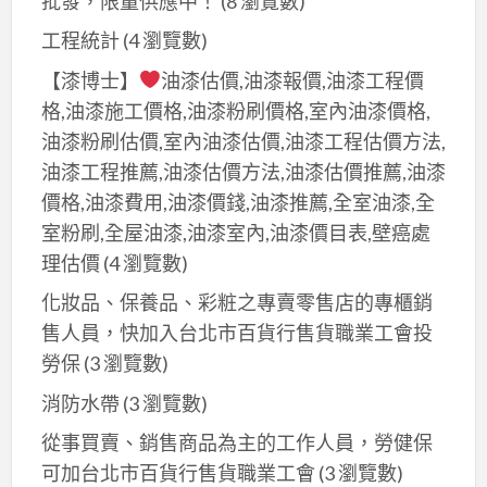
批發，限量供應中！
(8 瀏覽數)
板
股
三
橋
油
工程統計
(4 瀏覽數)
重
油
漆,
油
【漆博士】
油漆估價,油漆報價,油漆工程價
漆,
三
漆
格,油漆施工價格,油漆粉刷價格,室內油漆價格,
新
重
工
油漆粉刷估價,室內油漆估價,油漆工程估價方法,
莊
油
程,
油漆工程推薦,油漆估價方法,油漆估價推薦,油漆
油
漆,
蘆
價格,油漆費用,油漆價錢,油漆推薦,全室油漆,全
漆,
蘆
洲
室粉刷,全屋油漆,油漆室內,油漆價目表,壁癌處
五
洲
油
理估價
(4 瀏覽數)
股
油
漆
油
化妝品、保養品、彩粧之專賣零售店的專櫃銷
漆,
師
漆,
售人員，快加入台北市百貨行售貨職業工會投
樹
傅,
三
林
勞保
(3 瀏覽數)
三
重
油
重
消防水帶
(3 瀏覽數)
油
漆,
油
漆,
從事買賣、銷售商品為主的工作人員，勞健保
土
漆
蘆
可加台北市百貨行售貨職業工會
(3 瀏覽數)
城