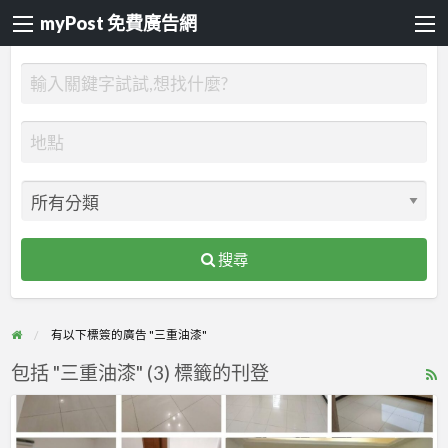
myPost 免費廣告網
搜尋
有以下標簽的廣告 "三重油漆"
包括 "三重油漆" (3) 標籤的刊登
R
F
【漆
f
博