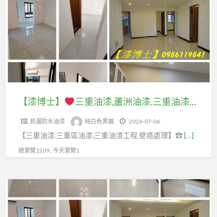
a
士】
t
三
重
油
漆,
蘆
洲
【漆博士】
三重油漆,蘆洲油漆,三重油漆粉刷,蘆洲油漆粉刷,三重油漆行,蘆洲油漆行,蘆洲油漆推薦,油漆推薦三重,蘆洲油漆工程,三重油漆工程,蘆洲油漆師傅,三重油漆師傅,室內油漆三重,室內粉刷三重,室內油漆蘆洲,三重蘆洲油漆工程行,壁癌處理三重,壁癌處理蘆洲
油
抓漏防水油漆
純白色黑貓
2026-07-06
漆,
【三重油漆,三重區油漆,三重油漆工程,壁癌處理】☎
[…]
三
重
總瀏覽1209 , 今天瀏覽1
油
漆
【漆
粉
博
刷,
士】
蘆