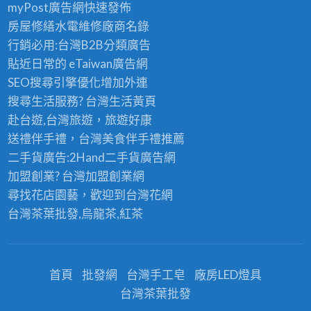
峽
myPost廣告網
快速發佈
油
重,
油
房屋修繕
水電維修廠商名錄
漆,
壁
漆,
行銷必用:台灣B2B
分類廣告
林
癌
鶯
貼近日常的
eTaiwan廣告網
口
處
歌
SEO搜尋引擎優化
增加外連
油
理
油
搜尋生活服務? 台灣
生活黃頁
漆,
蘆
漆,
赴台遊,台灣旅遊
，旅遊好康
壁
洲
室
送禮伴手禮，台灣美食
伴手禮
推薦
癌
內
二手貨廣告:2Hand
二手貨
廣告網
處
油
加盟創業? 台灣
加盟創業
網
理
漆
尋找花店園藝，歡迎到
台灣花網
新
新
台灣茶葉批發
,烏龍茶,紅茶
北
北
市,
市,
新
室
北
首頁
批發網
台灣手工皂
廠房LED燈具
內
油
台灣茶葉批發
粉
漆