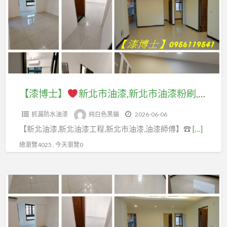
洲
新
油
北
漆
市
粉
油
刷,
漆,
三
新
【漆博士】
新北市油漆,新北市油漆粉刷,油漆工程新北市,新北油漆,板橋油漆,新莊油漆,五股油漆,三重油漆,蘆洲油漆,樹林油漆,土城油漆,中和油漆,永和油漆,中永和油漆,新店油漆,深坑油漆,泰山油漆,三峽油漆,鶯歌油漆,林口油漆,壁癌處理新北市,新北油漆師傅推薦,屋頂防水
重
北
油
抓漏防水油漆
純白色黑貓
2026-06-06
市
漆
【新北油漆,新北油漆工程,新北市油漆,油漆師傅】☎
[…]
油
行,
漆
總瀏覽4025 , 今天瀏覽0
蘆
粉
洲
刷,
油
【漆
油
漆
博
漆
行,
士】
工
蘆
程