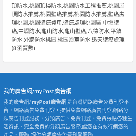
師
頂防水,桃園頂樓防水,桃園防水工程推薦,桃園屋
永
傅,
頂防水推薦,桃園壁癌推薦,桃園防水推薦,壁癌處
和
室
理桃園,桃園壁癌費用,壁癌處理桃園區,中壢壁
油
內
漆,
癌,中壢防水,龜山防水,龜山壁癌,八德防水,平鎮
油
新
防水,外牆防水桃园,桃园浴室防水,透天壁癌處理
漆
莊
(8 瀏覽數)
三
區
重,
油
室
漆,
內
五
粉
股
我的廣告網/myPost廣告網
刷
區
三
我的廣告網/
myPost廣告網
是台灣網路廣告免費刊登平
油
重,
台，網路廣告免費刊登，提供免費網路廣告刊登,網路分
漆,
室
類廣告刊登服務，分類廣告、免費刊登、免費張貼各種生
土
內
活資訊，完全免費的分類廣告服務,讓您在有效行銷您的
城
油
產品、服務!提供分類廣告免費刊登服務