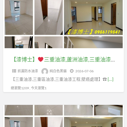
a
士】
t
三
重
油
漆,
蘆
洲
【漆博士】
三重油漆,蘆洲油漆,三重油漆粉刷,蘆洲油漆粉刷,三重油漆行,蘆洲油漆行,蘆洲油漆推薦,油漆推薦三重,蘆洲油漆工程,三重油漆工程,蘆洲油漆師傅,三重油漆師傅,室內油漆三重,室內粉刷三重,室內油漆蘆洲,三重蘆洲油漆工程行,壁癌處理三重,壁癌處理蘆洲
油
抓漏防水油漆
純白色黑貓
2026-07-06
漆,
【三重油漆,三重區油漆,三重油漆工程,壁癌處理】☎
[…]
三
重
總瀏覽1209 , 今天瀏覽1
油
漆
【新
粉
北
刷,
專
蘆