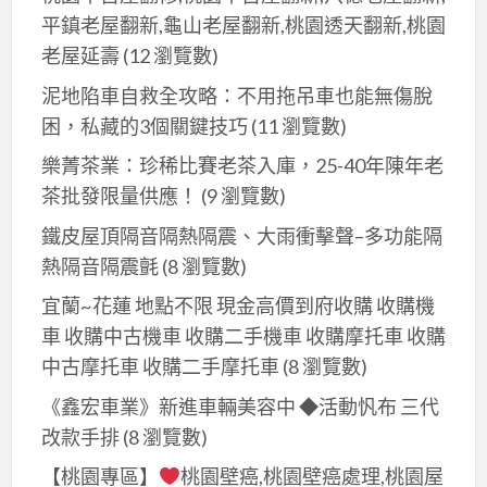
漆,
三
平鎮老屋翻新,龜山老屋翻新,桃園透天翻新,桃園
三
重
老屋延壽
(12 瀏覽數)
重
油
泥地陷車自救全攻略：不用拖吊車也能無傷脫
區
漆
困，私藏的3個關鍵技巧
(11 瀏覽數)
油
工
漆,,
樂菁茶業：珍稀比賽老茶入庫，25-40年陳年老
程,
中
茶批發限量供應！
(9 瀏覽數)
蘆
和
洲
鐵皮屋頂隔音隔熱隔震、大雨衝擊聲–多功能隔
區
油
熱隔音隔震氈
(8 瀏覽數)
油
漆
漆,
宜蘭~花蓮 地點不限 現金高價到府收購 收購機
師
永
車 收購中古機車 收購二手機車 收購摩托車 收購
傅,
和
中古摩托車 收購二手摩托車
(8 瀏覽數)
三
區
重
《鑫宏車業》新進車輛美容中 ◆活動忛布 三代
油
油
改款手排
(8 瀏覽數)
漆,
漆
【桃園專區】
桃園壁癌,桃園壁癌處理,桃園屋
中