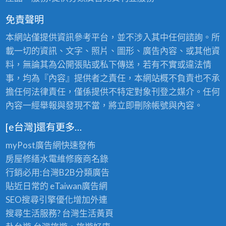
區
漆
油
免責聲明
蘆
漆,
洲,
本網站僅提供資訊參考平台，並不涉入其中任何諮詢。所
新
三
載一切的資訊、文字、照片、圖形、廣告內容、或其他資
店
重
料，無論其為公開張貼或私下傳送，若有不實或違法情
區
蘆
事，均為『內容』提供者之責任，本網站概不負責也不承
油
洲
擔任何法律責任，僅係提供不特定對象刊登之媒介。任何
漆,
油
內容一經舉報與發現不當，將立即刪除帳號與內容。
新
漆
店
[e台灣]還有更多…
工
安
程
myPost廣告網
快速發佈
坑
行,
房屋修繕
水電維修廠商名錄
油
壁
行銷必用:台灣B2B
分類廣告
漆,
癌
貼近日常的
eTaiwan廣告網
樹
處
SEO搜尋引擎優化
增加外連
林
理
搜尋生活服務? 台灣
生活黃頁
區
三