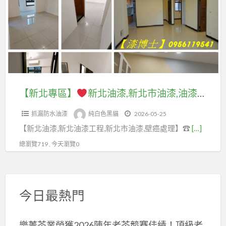
區】
洲
油
新
漆
北
粉
油
刷,
漆,
三
新
【新北專區】
新北油漆,新北市油漆,油漆工程新北市,新北油漆推薦,板橋區油漆,三峽區油漆,三重區油漆,,中和區油漆,永和區油漆,中永和油漆,新莊區油漆,五股區油漆,土城區油漆,新店區油漆,新店安坑油漆,樹林區油漆,油漆估價新北市,壁癌處理新北市,屋頂防水油漆
重
北
油
抓漏防水油漆
純白色黑貓
2026-05-25
市
漆
【新北油漆,新北油漆工程,新北市油漆,壁癌處理】☎
[…]
油
行,
漆,
總瀏覽719 , 今天瀏覽0
蘆
油
洲
漆
油
工
漆
今日最熱門
程
行,
新
蘆
樂菁茶業榮獲2026陳年老茶競賽佳績！頂級老
北