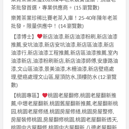
洲
茶批發首選，專業供應商。
(15 瀏覽數)
市,
油
新
漆
樂菁茶業珍稀比賽老茶入庫！25-40年陳年老茶
北
推
批發，限量供應中！
(14 瀏覽數)
油
薦,
【漆博士】
新店油漆,新店油漆粉刷,新店油漆
漆
油
推薦,安坑油漆,新店安坑油漆,新店區油漆,新店
推
漆
油漆行,新店油漆工程推薦,新店區油漆推薦,室內
薦,
推
油漆新店,油漆粉刷新店,新店油漆師傅,安康路油
板
薦
漆,文山區油漆,景美油漆,木柵油漆,新店壁癌處
橋
三
理,壁癌處理文山區,屋頂防水,頂樓防水
(12 瀏覽
區
重,
數)
油
蘆
漆,
【桃園專區】
桃園老屋翻修,桃園老屋翻新推
洲
三
油
薦,中壢老屋翻新,桃園舊屋翻新推薦,老屋翻新桃
峽
漆
园,桃園老屋修繕,桃園房屋修繕,桃園房屋整修,
區
工
房屋裝修桃園,房屋翻修桃園,桃園老屋翻新透天,
油
程,
桃園中古屋翻修,桃園中古屋翻新,八德老屋翻新,