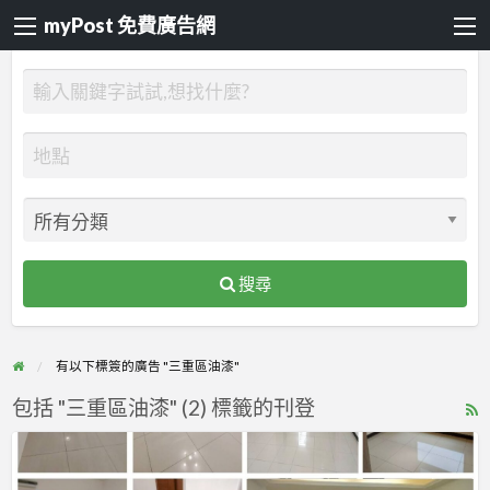
myPost 免費廣告網
搜尋
有以下標簽的廣告 "三重區油漆"
包括 "三重區油漆" (2) 標籤的刊登
R
F
【漆
f
博