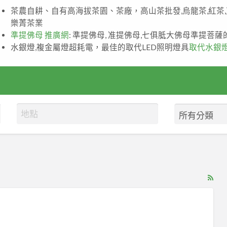
茶農自耕、自有高海拔茶園、茶廠，高山茶批發,烏龍茶,紅茶
樂菁茶業
準提佛母 推廣網
: 準提佛母, 准提佛母,七俱胝大佛母準提菩
水銀燈,複金屬燈超耗電，最佳的取代LED照明燈具
取代水銀
RS
Fe
for
ad