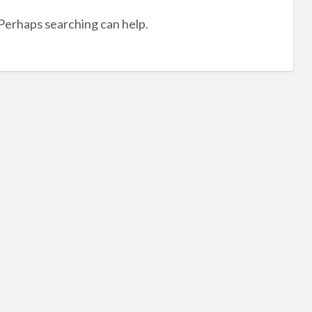
tag
 Perhaps searching can help.
三
峽
土
水
工
程