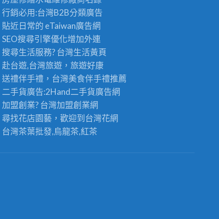
行銷必用:台灣B2B
分類廣告
貼近日常的
eTaiwan廣告網
SEO搜尋引擎優化
增加外連
搜尋生活服務? 台灣
生活黃頁
赴台遊,台灣旅遊
，旅遊好康
送禮伴手禮，台灣美食
伴手禮
推薦
二手貨廣告:2Hand
二手貨
廣告網
加盟創業? 台灣
加盟創業
網
尋找花店園藝，歡迎到
台灣花網
台灣茶葉批發
,烏龍茶,紅茶