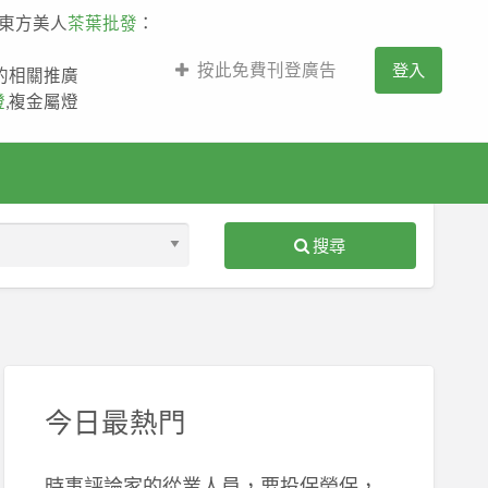
,東方美人
茶葉批發
：
按此免費刊登廣告
登入
薩的相關推廣
燈
,複金屬燈
搜尋
S
ed
今日最熱門
時事評論家的從業人員，要投保勞保，