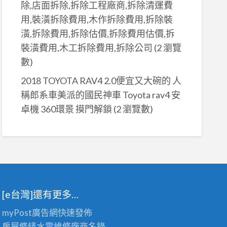
除,店面拆除,拆除工程廠商,拆除清運費
用,裝潢拆除費用,木作拆除費用,拆除裝
潢,拆除費用,拆除估價,拆除費用估價,拆
裝潢費用,木工拆除費用,拆除公司
(2 瀏覽
數)
2018 TOYOTA RAV4 2.0便宜又大碗的 人
稱郎系車美派的國民神車 Toyota rav4 安
卓機 360環景 摸門解鎖
(2 瀏覽數)
[e台灣]還有更多…
myPost廣告網
快速發佈
房屋修繕
水電維修廠商名錄