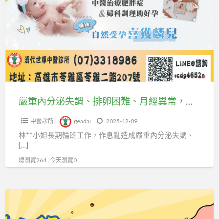
安
內
負
心
分
擔
減
泌
重
失
無
調、
負
排
擔，
卵
不
困
嚴重內分泌失調、排卵困難、月經異常，備孕2~3年都無喜訊，經中醫治療肥胖症&婦科調理治療，成功自然受孕產下男寶寶~
復
難、
胖
中醫診所
geadai
2025-12-09
月
維
林**小姐長期輪班工作，作息亂造成嚴重內分泌失調、
經
[…]
持
異
總瀏覽264 , 今天瀏覽0
體
常，
重
備
很
孕
健
簡
2~3
保
單。
年