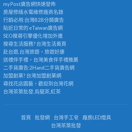
myPost廣告網
快速發佈
房屋修繕
水電維修廠商名錄
行銷必用:台灣B2B
分類廣告
貼近日常的
eTaiwan廣告網
SEO搜尋引擎優化
增加外連
搜尋生活服務? 台灣
生活黃頁
赴台遊,台灣旅遊
，旅遊好康
送禮伴手禮，台灣美食
伴手禮
推薦
二手貨廣告:2Hand
二手貨
廣告網
加盟創業? 台灣
加盟創業
網
尋找花店園藝，歡迎到
台灣花網
台灣茶葉批發
,烏龍茶,紅茶
首頁
批發網
台灣手工皂
廠房LED燈具
台灣茶葉批發