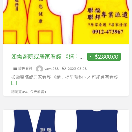
症
院
調
或
配
居
處
家
方
看
治
護
療
《請：
如需醫院或居家看護 《請：提早預約、才可能會有看護》 福⋯平安⋯健康⋯ 聯福專業«看護»派遣中心《關心您》 洽詢王r 0912-473-967 《專屬ID》為您服務 聯福派遣中心王先生 ID: yawa5888 二機 0980-872-967 tel或id也可以 《全國各地.醫院及居家》都可以派遣 《我們不是最大公司，但.我們是服務最好的..派遣企業》《值得信賴》 http://www.she02042001.com.tw
$2,800.00
各
提
種
護理看護
yawa588
2025-08-28
早
鼻
如需醫院或居家看護 《請：提早預約、才可能會有看護
預
炎，
[…]
約、
改
總瀏覽456 , 今天瀏覽1
才
善
可
個
能
如
人
會
需
體
有
醫
質，