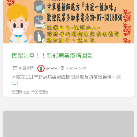
看
意！！
您》
護》
新
洽
福⋯
冠
詢
平
病
王
安⋯
毒
r
健
疫
0912-
康⋯
情
473-
民眾注意！！新冠病毒疫情回溫
聯
回
967
福
中醫診所
geadai
2025-06-20
溫
《專
專
本院在111年新冠病毒顛峰期間治療及防疫效果佳，深
屬
業«看
[…]
ID》
護»派
總瀏覽422 , 今天瀏覽0
為
遣
您
中
服
台
心
務
北
《關
聯
植
心