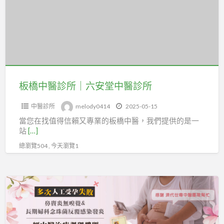
醫
id
植
派
診
也
髮
遣
所
可
診
中
｜
以
所
心
六
《全
關
王
安
國
鍵
先
堂
板橋中醫診所｜六安堂中醫診所
各
生
中
地.
ID:
中醫診所
melody0414
2025-05-15
醫
醫
yawa5888
當您在找值得信賴又專業的板橋中醫，我們提供的是一
診
院
站
[…]
二
所
及
機
總瀏覽504 , 今天瀏覽1
居
0980-
家》
872-
都
嚴
967
可
重
tel
以
鼻
或
派
竇