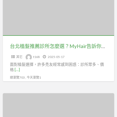
福
髮
您》
派
推
洽
遣
薦
詢
中
診
王
心
所
r
王
怎
0912-
先
麼
473-
台北植髮推薦診所怎麼選？MyHair告訴你選擇高評價植髮診所關鍵
生
選？
967
ID:
其它
t168
2025-05-17
MyHair
《專
yawa5888
面對植髮選擇，許多禿友經常感到困惑：診所眾多、價
告
屬
格
[…]
二
訴
ID》
機
總瀏覽703 , 今天瀏覽1
你
為
0980-
選
您
872-
擇
服
板
967
高
務
橋
tel
評
聯
中
或
價
福