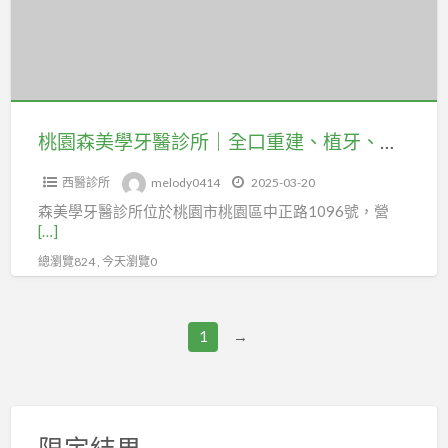
好
醫
遣
牙
的..
治
《我
醫
派
療
們
診
遣
婦
不
所
企
科
是
｜
桃園森美學牙醫診所｜全口重建、植牙、洗牙、牙齒矯正、牙周病治療
業》
調
最
全
《值
理
大
西醫診所
melody0414
2025-03-20
口
得
體
公
森美學牙醫診所位於桃園市桃園區中正路1096號，營
重
信
質
[…]
司，
建、
賴》
~
但.
總瀏覽824 , 今天瀏覽0
植
http://www.she02042001.com.tw
成
我
牙、
功
們
洗
自
1
→
是
牙、
然
服
牙
受
務
齒
孕
最
矯
限定結果