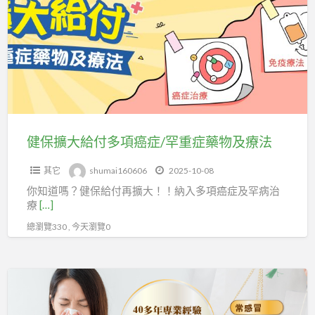
擴
都
大
無
給
喜
付
訊，
多
經
項
中
癌
醫
症/
健保擴大給付多項癌症/罕重症藥物及療法
治
罕
療
其它
shumai160606
2025-10-08
重
肥
你知道嗎？健保給付再擴大！！納入多項癌症及罕病治
症
胖
療
[…]
藥
症
總瀏覽330 , 今天瀏覽0
物
&
及
婦
療
治
科
法
療
調
各