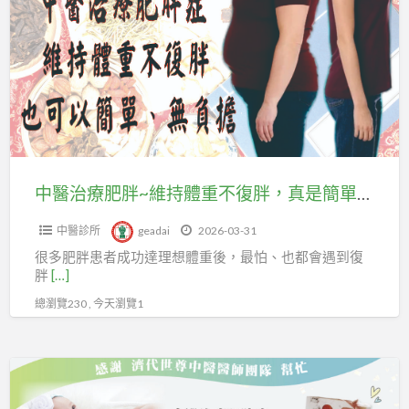
治
各
療
種
肥
肥
胖
胖
~
問
維
題、
持
男
體
中醫治療肥胖~維持體重不復胖，真是簡單、無負擔
女
重
不
中醫診所
geadai
2026-03-31
不
孕
很多肥胖患者成功達理想體重後，最怕、也都會遇到復
復
症、
胖
[…]
胖，
鼻
總瀏覽230 , 今天瀏覽1
真
炎
是
~
簡
讓
嚴
單、
您
重
無