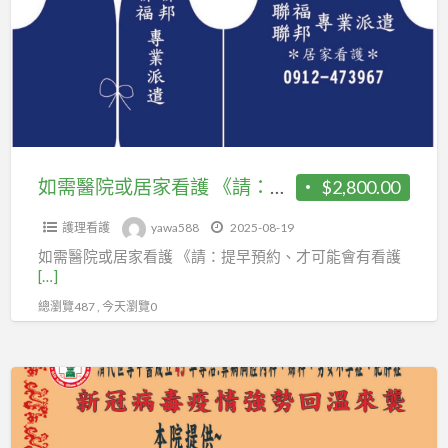
看
院
增
護》
或
強
福⋯
居
免
平
家
疫
安⋯
看
功
健
護
能
康⋯
《請：
~
如需醫院或居家看護 《請：提早預約、才可能會有看護》 福⋯平安⋯健康⋯ 聯福專業«看護»派遣中心《關心您》 洽詢王r 0912-473-967 《專屬ID》為您服務 聯福派遣中心王先生 ID: yawa5888 二機 0980-872-967 tel或id也可以 《全國各地.醫院及居家》都可以派遣 《我們不是最大公司，但.我們是服務最好的..派遣企業》《值得信賴》 http://www.she02042001.com.tw
$2,800.00
聯
提
福
護理看護
yawa588
2025-08-19
早
專
如需醫院或居家看護 《請：提早預約、才可能會有看護
預
業«看
[…]
約、
護»派
總瀏覽487 , 今天瀏覽0
才
遣
可
中
能
民
心
會
眾
《關
有
注
心