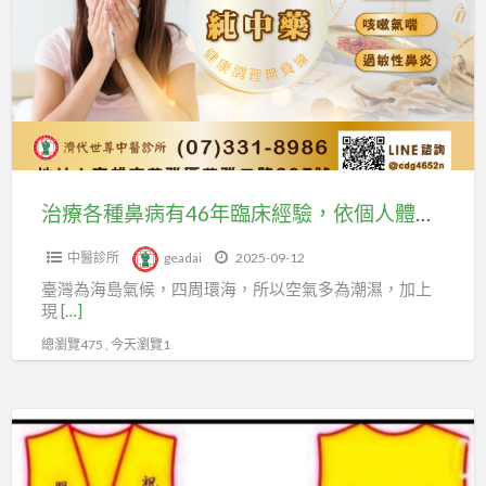
理
種
治
鼻
療，
病
成
有
功
46
自
年
然
臨
受
治療各種鼻病有46年臨床經驗，依個人體質對症調配處方治療各種鼻炎，改善個人體質，增強免疫功能~
床
孕
中醫診所
geadai
2025-09-12
經
產
臺灣為海島氣候，四周環海，所以空氣多為潮濕，加上
驗，
下
現
[…]
依
男
總瀏覽475 , 今天瀏覽1
個
寶
人
寶
體
~
如
質
需
對
醫