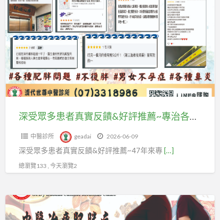
a
受
t
眾
多
患
者
真
實
反
饋
深受眾多患者真實反饋&好評推薦~專治各種肥胖問題、男女不孕症、鼻炎~讓您安心減重無負擔，不復胖維持體重很簡單。
&
中醫診所
geadai
2026-06-09
好
深受眾多患者真實反饋&好評推薦~47年來專
[…]
評
推
總瀏覽133 , 今天瀏覽2
薦
~
中
專
醫
治