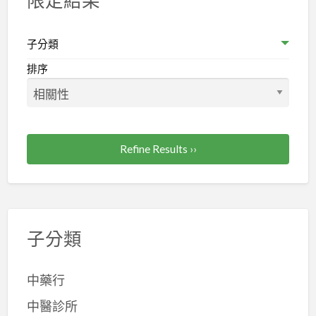
好
正、
的..
牙
派
周
子分類
遣
病
排序
企
治
業》
療
《值
得
Refine Results ››
信
賴》
http://www.she02042001.com.tw
子分類
中藥行
中醫診所