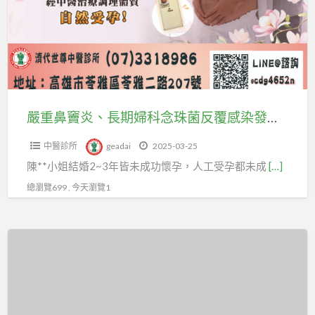
id
遣
炎、
也
《我
長
可
們
期
以
不
婦
《全
是
科
國
最
念
嚴重鼻竇炎、長期婦科念珠菌反覆感染發炎，經中醫治療婦科調理體質~成功自然受孕
各
大
珠
地.
中醫診所
geadai
2025-03-25
公
菌
醫
陳**小姐結婚2~3年皆未成功懷孕，人工受孕都未成
[…]
司，
反
院
但.
覆
總瀏覽699 , 今天瀏覽1
及
我
感
居
們
染
家》
桃
是
發
都
園
服
炎，
可
森
務
經
以
美
最
中
派
學