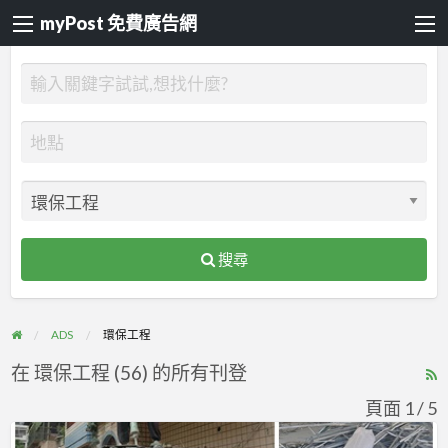
myPost 免費廣告網
搜尋
ADS
環保工程
在 環保工程 (56) 的所有刊登
R
F
頁面 1 / 5
f
【拆