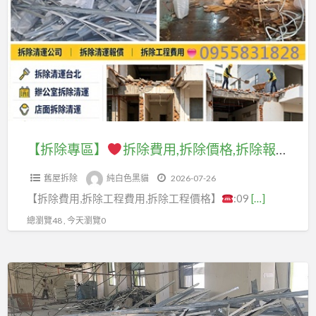
專
程
區】
價
格,
拆
拆
除
除
費
報
用,
價,
拆
【拆除專區】
拆除費用,拆除價格,拆除報價,拆除公司,拆除工程公司,拆除工程廠商,拆除工程價目表,拆除工程價格表,拆除工程報價單,拆除工程費用,拆除工程價格,拆除清運費用,拆除裝潢費用,拆除工程報價,拆除清運報價,拆除清運推薦,隔間拆除費用,裝潢拆除清運費用
拆
除
除
舊屋拆除
純白色黑貓
2026-07-26
價
工
【拆除費用,拆除工程費用,拆除工程價格】
:09
[…]
格,
程
拆
總瀏覽48 , 今天瀏覽0
推
除
薦,
報
裝
【回
價,
潢
收
拆
拆
專
除