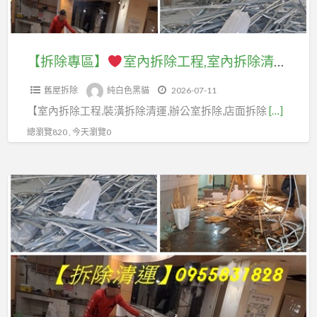
五
中
新
除
拆
除
司,
金,
古
北
清
除
清
拆
到
機
市
運
工
運
隔
【拆除專區】
室內拆除工程,室內拆除清運,拆除工程台北,拆除廠商,新北室內拆除,室內拆除費用,裝潢拆除清運,店面拆除,天花板拆除,辦公室拆除清運,拆除清運費用,拆除工程推薦,室內裝潢拆除,室內裝修拆除,木作拆除費用,拆除費用,拆除清運報價,拆除裝潢,老屋翻新拆除費用
府
械
拆
報
程,
價
間,
回
回
除,
價,
舊屋拆除
純白色黑貓
2026-07-11
室
格,
輕
收
收,
新
拆
【室內拆除工程,裝潢拆除清運,辦公室拆除,店面拆除
[…]
內
裝
鋼
廢
台
北
除
拆
潢
架
總瀏覽820 , 今天瀏覽0
鐵,
北
拆
清
除
拆
拆
到
資
除,
運
清
除
除
府
源
【拆
新
推
運,
清
回
回
除
北
薦,
拆
運,
收
收
專
室
隔
除
辦
價
場,
區】
內
間
工
公
格,
到
拆
拆
程
室
資
府
新
除,
除
台
拆
源
回
北
拆
費
北,
除
回
收
拆
除
用,