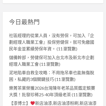
收,
室
除
除
拆
回
內
清
估
除,
收
拆
運
價
樹
廢
除
今日最熱門
報
林
五
工
價,
拆
金,
程
拆
社區經理的從業人員，沒有勞保，可加入『企
除,
廢
桃
除
劃經理人職業工會』投保勞健保，就可免繳國
三
五
園,
裝
民年金並累績勞保年資。
(11 瀏覽數)
峽
金
辦
潢,
拆
儲備幹部，勞健保可加入台北市及新北巿企劃
回
公
室
除,
經理人職業工會
(11 瀏覽數)
收
室
內
鶯
價
拆
泥地陷車自救全攻略：不用拖吊車也能無傷脫
拆
歌
格,
除
困，私藏的3個關鍵技巧
(11 瀏覽數)
除
拆
廢
桃
工
除,
樂菁茶業榮獲2026台灣陳年老茶品質鑑定競賽
鐵
園,
程
汐
大獎！批發珍稀25-40年頂級老茶
(11 瀏覽數)
五
店
報
止
金
面
【漆博士】
新店油漆,新店油漆粉刷,新店油漆
價,