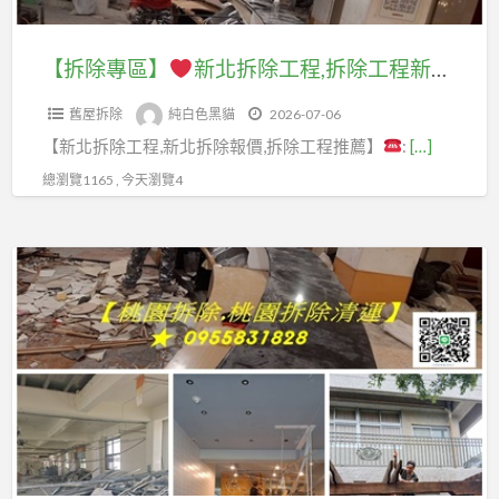
拆
清
收
場
除
清
裝
除
運,
價
新
工
運
潢
【拆除專區】
新北拆除工程,拆除工程新北市,新北室內拆除,新北市拆除,拆除工程推薦,板橋拆除,中和拆除,永和拆除,中永和拆除,新店拆除,新莊拆除,五股拆除,三重拆除,蘆洲拆除,土城拆除,樹林拆除,三峽拆除,鶯歌拆除,汐止拆除,林口拆除,拆除清運,拆除報價新北,拆除估價
廠
店
格,
北,
程,
新
拆
商,
面
廢
貨
舊屋拆除
純白色黑貓
2026-07-06
拆
北,
除
新
拆
五
櫃
【新北拆除工程,新北拆除報價,拆除工程推薦】
:
[…]
除
室
清
北
除
金
回
工
內
運
總瀏覽1165 , 今天瀏覽4
室
清
回
收,
程
拆
費
內
運,
收
沖
新
除
用
拆
拆
【桃
場,
床
北
工
除,
除
園
五
回
市,
程,
室
清
清
金
收,
新
裝
內
運
道
回
機
北
潢
拆
報
夫】
收
台
室
拆
除
價,
到
回
內
除
費
拆
桃
府,
收,
拆
清
用,
裝
園
廢
機
除,
運,
裝
潢,