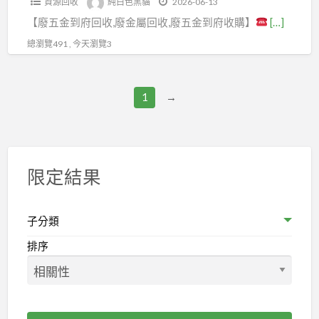
資源回收
純白色黑貓
2026-06-13
廢
除
大
新
拆
拆
用,
【廢五金到府回收,廢金屬回收,廢五金到府收購】
[…]
金
公
型
北
除,
除,
拆
屬
司,
家
總瀏覽491 , 今天瀏覽3
拆
樹
永
除
回
桃
具
除
林
和
費
收,
園
清
工
拆
拆
用,
1
→
廢
拆
運
程,
除,
除,
拆
鐵
除
拆
三
中
除
回
工
除
峽
永
清
收
程
清
拆
和
運
限定結果
場,
推
運
除,
拆
報
五
薦,
報
鶯
除,
價,
金
桃
子分類
價,
歌
新
拆
回
園
拆
拆
排序
店
除
收
裝
除
除,
拆
裝
場,
潢
廠
汐
除,
潢,
廢
拆
商,
止
新
老
五
除