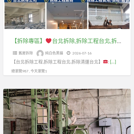
除
清
廢
台
價
工
運,
鐵,
北
單,
程
店
到
拆
拆
推
面
府
除,
除
薦,
拆
回
拆
工
【拆除專區】
台北拆除,拆除工程台北,拆除清運台北,拆除工程公司,拆除工程費用,台北市拆除,新北市拆除,新北拆除,新北室內拆除,拆除清運新北,室內拆除工程,裝潢拆除清運,台北拆除公司,台北拆除工程推薦,拆除工程推薦,拆除工程價格,拆除廠商,店面拆除,辦公室拆除
裝
除
收
除
程
潢
清
價
舊屋拆除
純白色黑貓
2026-07-16
工
費
拆
運,
格,
【台北拆除工程,拆除工程台北,拆除清運台北】
:
[…]
程
用,
除
拆
資
台
拆
總瀏覽987 , 今天瀏覽1
清
除
源
北,
除
運
清
回
拆
工
費
運
【回
收
除
程
用,
報
收
價
清
價
拆
價,
專
格,
運
格,
除
拆
區】
廢
台
拆
裝
裝
五
北,
除
潢
潢,
到
金