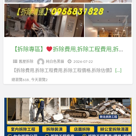
回
工
拆
收
程
拆
除
到
價
除
清
府
目
費
運
收
表,
用,
費
購,
拆
拆
用,
【拆除專區】
拆除費用,拆除工程費用,拆除報價,拆除工程推薦,裝潢拆除清運費用,拆除裝潢費用,室內拆除工程費用,拆除清運費用,拆除清運價格,裝潢拆除清運,辦公室拆除清運,店面拆除清運,拆除清運報價,拆裝潢,拆除清運台北,新北室內拆除,拆隔間,拆除工程價格,輕鋼架拆除
到
除
除
拆
府
工
舊屋拆除
純白色黑貓
2026-07-22
工
除
回
程
【拆除費用,拆除工程費用,拆除工程價格,拆除估價】
[…]
程
清
收
價
費
運
總瀏覽618 , 今天瀏覽2
廢
格
用,
價
五
表,
拆
格,
金,
【拆
拆
除
裝
到
除
除
報
潢
府
專
工
價,
拆
回
區】
程
拆
除
收
報