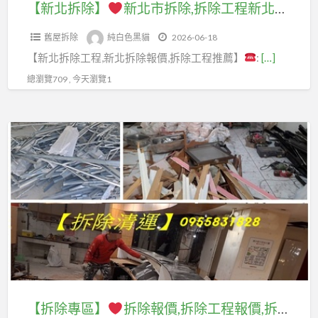
除,
室
除
【新北拆除】
新北市拆除,拆除工程新北市,室內拆除新北市,拆除報價新北市,新北室內拆除,板橋拆除,中和拆除,永和拆除,中永和拆除,新店拆除,新莊拆除,五股拆除,三重拆除,蘆洲拆除,土城拆除,樹林拆除,三峽拆除,鶯歌拆除,汐止拆除,林口拆除,店面拆除
除
收
拆
程
拆
拆
工
推
場,
除,
推
舊屋拆除
純白色黑貓
2026-06-18
除
除
程
薦,
到
永
薦,
【新北拆除工程,新北拆除報價,拆除工程推薦】
:
[…]
工
清
價
桃
府
和
拆
程
運,
格,
總瀏覽709 , 今天瀏覽1
園
回
拆
除
新
拆
輕
拆
收
除,
工
北
除
鋼
除
場
【拆
中
程
市,
清
架
裝
新
除
永
價
室
運
拆
潢,
北,
專
和
格,
內
費
除
桃
資
區】
拆
拆
拆
用,
園
源
除,
除
除
拆
區
回
拆
新
廠
新
除
拆
收
除
店
商,
北
工
除,
到
報
拆
店
市,
程
中
府
價,
除,
面
拆
推
壢
收
拆
新
拆
【拆除專區】
拆除報價,拆除工程報價,拆除工程費用,拆除工程台北,新北拆除工程,拆除清運報價,拆除廠商,拆除費用,拆除估價,裝潢拆除報價,裝潢拆除清運報價,拆除裝潢,室內拆除工程報價,辦公室拆除,拆除店面,拆除工程估價,裝潢拆除報價,台北拆除清運
除
薦,
拆
購,