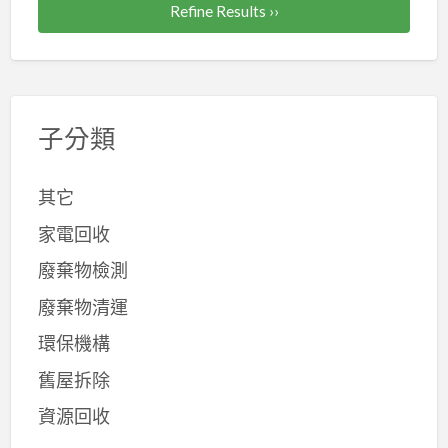
拆
拆
莊
屋
Refine Results ››
金
清
除
除,
拆
翻
回
運,
費
林
除,
新
收
桃
用,
口
五
拆
場,
園
拆
拆
股
除
五
拆
子分類
除
除,
拆
費
金
除
估
拆
除,
用
廢
工
價,
除
其它
三
料
程
裝
清
重
家電回收
回
報
潢
運,
拆
收,
價,
廢棄物檢測
拆
拆
除,
新
拆
除
除
蘆
廢棄物清運
北
除
報
報
洲
廢
工
環保機構
價,
價
拆
五
程
裝
新
舊屋拆除
除,
金
桃
潢
北,
土
資源回收
回
園,
拆
拆
城