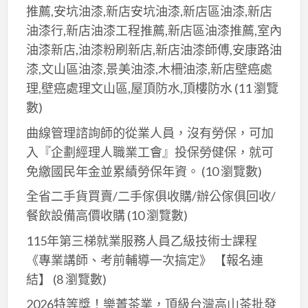
拆
回
拆
推薦,安坑油漆,新店安坑油漆,新店區油漆,新店
辦
除,
收
除
油漆行,新店油漆工程推薦,新店區油漆推薦,室內
公
林
場,
桃
油漆新店,油漆粉刷新店,新店油漆師傅,安康路油
室
口
廢
園
漆,文山區油漆,景美油漆,木柵油漆,新店壁癌處
拆
拆
五
理,壁癌處理文山區,屋頂防水,頂樓防水
(11 瀏覽
除,
除,
金
數)
拆
店
到
除
曲線管理諮詢師的從業人員，沒有勞保，可加
面
府
店
拆
入『企劃經理人職業工會』投保勞健保，就可
回
面,
除
免繳國民年金並累績勞保年資。
(10 瀏覽數)
收,
拆
中
全省二手貨買賣/二手傢俱收購/辦公傢俱回收/
除
古
餐飲設備高價收購
(10 瀏覽數)
工
機
程
115年第三梯就業服務人員乙級技術士課程
械
估
《專業講師、考前輔導一次搞定》 【報名連
回
價,
結】
(8 瀏覽數)
收,
裝
2026特等獎！樂菁茶業，頂級台灣高山茶批發
電