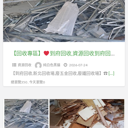
除
區】
公
清
司,
運
到
拆
費
府
除
用,
回
工
拆
收,
程
除
資
【回收專區】
到府回收,資源回收到府回收,資源回收到府收購,到府回收廢五金,到府回收廢鐵,到府回收價格,資源回收價格,廢五金回收場,五金回收到府,廢五金回收價格,中古機械回收,台北資源回收場,到府回收場新北,貨櫃回收,沖床回收,機台回收,機器回收,輕鋼架回收,大型家具清運
公
裝
源
司,
潢
資源回收
純白色黑貓
2026-07-24
回
拆
費
【到府回收,新北回收場,廢五金回收,廢鐵回收場】☎
[…]
收
除
用,
到
總瀏覽350 , 今天瀏覽0
工
室
府
程
內
回
廠
【拆
拆
收,
商,
除
除
資
拆
專
工
源
除
區】
程,