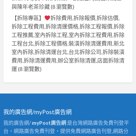
潢
與陳年老茶珍藏
(8 瀏覽數)
纜
拆
線
【拆除專區】
拆除費用,拆除報價,拆除估價,
除
回
拆除工程費用,拆除清運價格,拆除工程報價,拆除
報
收,
價,
工程推薦,室內拆除工程,室內拆除工程費用,拆除
鋼
台
工程台北,拆除工程價格,裝潢拆除清運費用,新北
筋
北
室內拆除,拆除清運台北,台北拆除公司,拆除裝潢
回
拆
費用,拆除清運費用,辦公室拆除清運,店面拆除清
收,
除
運
(8 瀏覽數)
紅
清
銅
運
回
收,
廢
我的廣告網/myPost廣告網
鋼
回
我的廣告網/
myPost廣告網
是台灣網路廣告免費刊登平
收,
台，網路廣告免費刊登，提供免費網路廣告刊登,網路分