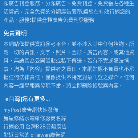
廢
類廣告刊登服務，分類廣告、免費刊登、免費張貼各種生
鋁
活資訊，完全免費的分類廣告服務,讓您在有效行銷您的
回
產品、服務!提供分類廣告免費刊登服務
收,
免責聲明
鋁
本網站僅提供資訊參考平台，並不涉入其中任何諮詢。所
窗
載一切的資訊、文字、照片、圖形、廣告內容、或其他資
回
料，無論其為公開張貼或私下傳送，若有不實或違法情
收,
事，均為『內容』提供者之責任，本網站概不負責也不承
鋼
擔任何法律責任，僅係提供不特定對象刊登之媒介。任何
鐵
內容一經舉報與發現不當，將立即刪除帳號與內容。
回
收,
[e台灣]還有更多…
沖
myPost廣告網
快速發佈
床
房屋修繕
水電維修廠商名錄
回
行銷必用:台灣B2B
分類廣告
收,
貼近日常的
eTaiwan廣告網
舊