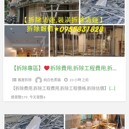
a
除
t
專
區】
拆
除
費
用,
拆
【拆除專區】
拆除費用,拆除工程費用,拆除工程價格,拆除報價,拆除工程推薦,裝潢拆除清運費用,拆除裝潢費用,室內拆除工程,拆除清運費用,拆除清運價格,裝潢拆除清運,店面拆除清運,拆除清運報價,拆裝潢,拆除清運台北,新北室內拆除,拆除工程公司,拆隔間,輕鋼架拆除
除
舊屋拆除
純白色黑貓
23 小時 之前
工
【拆除費用,拆除工程費用,拆除工程價格,拆除估價】
[…]
程
費
總瀏覽579 , 今天瀏覽4
用,
拆
【拆
除
除
工