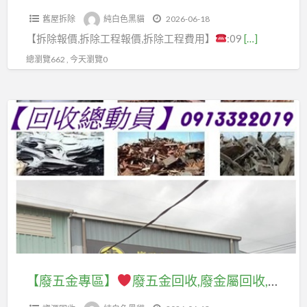
除
莊
除,
報
室
除,
貨
舊屋拆除
純白色黑貓
2026-06-18
工
拆
辦
價
內
八
櫃
【拆除報價,拆除工程報價,拆除工程費用】
:09
[…]
程
除,
公
新
裝
德
回
報
五
室
總瀏覽662 , 今天瀏覽0
北
潢
拆
收,
價,
股
拆
市,
拆
除,
沖
拆
拆
除
新
除,
【廢
林
床
除
除,
北
室
五
口
回
工
三
室
內
金
拆
收,
程
重
內
裝
專
除,
機
費
拆
拆
修
區】
龜
台
用,
除,
除,
拆
山
回
拆
蘆
板
除,
廢
拆
收,
除
洲
橋
木
五
除,
機
工
拆
拆
作
金
桃
器
程
除,
除,
拆
回
園
回
【廢五金專區】
廢五金回收,廢金屬回收,廢鐵回收場,五金回收場,廢五金回收場,五金廢料回收,新北廢五金回收,回收廢五金,廢五金回收價格,廢鐵五金回收場,廢五金到府回收,中古機械回收,電纜線回收,鋼筋回收,紅銅回收,廢鋼回收,廢鋁回收,鋁窗回收,鋼鐵回收,沖床回收,舊機台回收
台
土
中
除
收,
拆
收,
北,
城
和
費