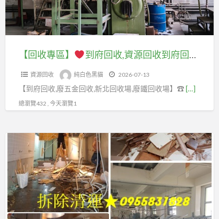
拆
清
費
拆
府
回
除
運
用,
除
回
收
工
費
室
清
收,
場,
程
用,
內
運
資
五
【回收專區】
到府回收,資源回收到府回收,到府回收廢五金,到府回收廢鐵,到府回收價格,資源回收價格,廢五金回收場,五金回收到府,廢五金回收價格,中古機械回收,台北資源回收場,到府回收場新北,資源回收到府收購,貨櫃回收,沖床回收,機台回收,機器回收,大型家具清運
公
拆
拆
台
源
金
司,
除
除
北,
資源回收
純白色黑貓
2026-07-13
回
回
拆
裝
工
新
【到府回收,廢五金回收,新北回收場,廢鐵回收場】☎
[…]
收
收
除
潢
程
北
到
到
總瀏覽432 , 今天瀏覽1
工
費
費
室
府
府,
程
用,
用,
內
回
廢
費
拆
【拆
拆
拆
收,
五
用,
除
除
除
除,
到
金
台
工
專
清
拆
府
回
北
程
區】
運
除
回
收
市
報
費
工
收
價
拆
價,
室
用,
程
廢
格,
除,
拆
內
拆
公