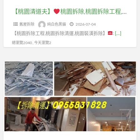
拆
五
器
新
台
潢
拆
除,
金
回
【桃園清道夫】
桃園拆除,桃園拆除工程,桃園拆除清運,桃園拆除推薦,桃園拆除裝潢,桃園區拆除,中壢拆除,八德拆除,林口拆除,龜山拆除,桃園拆除公司,桃園拆除工程推薦,桃園裝潢拆除清運,桃園拆除工程報價,拆除工程桃園,室內拆除工程桃園,辦公室拆除桃園,店面拆除桃園
北
北
拆
除
桃
回
收,
市
拆
除
清
舊屋拆除
純白色黑貓
2026-07-04
園
收
輕
拆
除
清
運
【桃園拆除工程,桃園拆除清運,桃園裝潢拆除】
:
[…]
拆
價
鋼
除,
公
運,
台
除
格,
架
總瀏覽2040 , 今天瀏覽2
拆
司,
店
北,
工
中
回
除
台
面
新
程,
古
收,
工
北
【新
拆
北
桃
機
大
程
拆
北
除,
室
園
械
型
推
除
拆
天
內
拆
回
家
薦,
工
除】
花
拆
除
收,
具
板
程
板
除,
清
台
清
橋
推
新
拆
拆
運,
北
運
拆
薦,
北
除,
隔
桃
資
除,
拆
市
辦
間,
園
源
中
除
拆
公
拆
拆
回
和
工