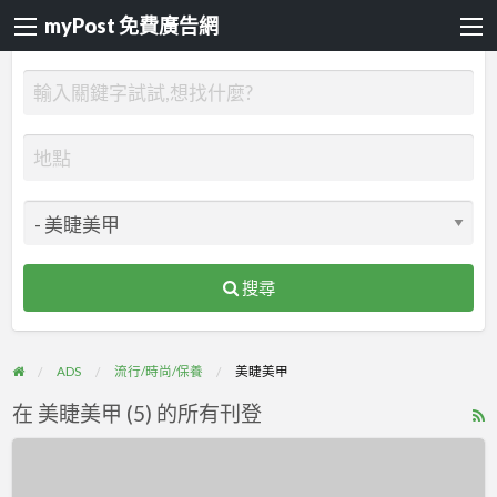
myPost 免費廣告網
搜尋
ADS
流行/時尚/保養
美睫美甲
在 美睫美甲 (5) 的所有刊登
R
F
桃
f
園