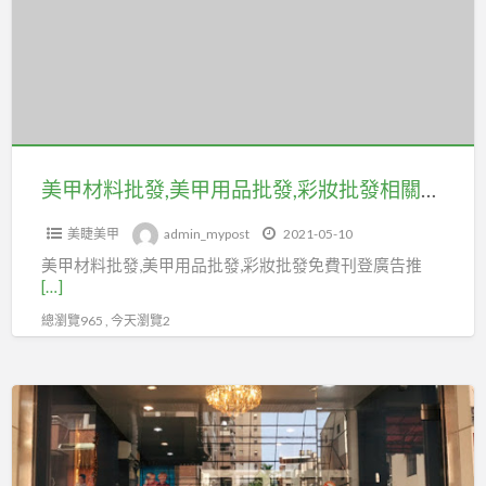
料
保
北
批
市
發,
百
美
貨
甲
行
用
售
品
美甲材料批發,美甲用品批發,彩妝批發相關可免費刊登廣告在coolbuy.com.tw
貨
批
職
美睫美甲
admin_mypost
2021-05-10
發,
業
美甲材料批發,美甲用品批發,彩妝批發免費刊登廣告推
彩
工
[…]
妝
會
總瀏覽965 , 今天瀏覽2
批
投
發
勞
相
SUMOO
保
關
樹
可
沐
免
商