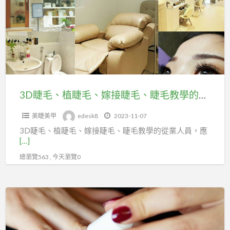
植
睫
毛、
嫁
接
睫
毛、
3D睫毛、植睫毛、嫁接睫毛、睫毛教學的工作人員，可加入台北市百貨行售貨職業工會投勞保
睫
美睫美甲
edesk8
2023-11-07
毛
3D睫毛、植睫毛、嫁接睫毛、睫毛教學的從業人員，應
教
[…]
學
總瀏覽563 , 今天瀏覽0
的
工
作
指
人
甲
員，
彩
可