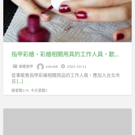
繪、
加
彩
入
繪
台
相
北
關
市
用
百
具
指甲彩繪、彩繪相關用具的工作人員，歡迎加入台北市百貨行售貨職業工會投勞保
貨
的
行
美睫美甲
edesk8
2023-10-11
工
售
從事販售指甲彩繪相關用品的工作人員，應加入台北市
作
貨
百
[…]
人
職
總瀏覽579 , 今天瀏覽5
員，
業
歡
工
迎
美
會
加
甲
投
入
材
勞
台