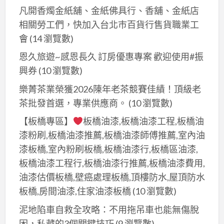
凡開香燭金紙舖、金紙佛具行、香舖、金紙店
相關勞工們，快加入台北巿百貨行售貨職業工
會
(14 瀏覽數)
恩久旅遊~感恩長久 訂房優惠專案 歡迎使用#振
興券
(10 瀏覽數)
樂菁茶業榮獲2026陳年老茶競賽佳績！頂級老
茶批發首選，專業供應商。
(10 瀏覽數)
【板橋專區】
板橋油漆,板橋油漆工程,板橋油
漆粉刷,板橋油漆推薦,板橋油漆師傅推薦,室內油
漆板橋,室內粉刷板橋,板橋油漆行,板橋區油漆,
板橋油漆工程行,板橋油漆行推薦,板橋油漆費用,
油漆估價板橋,壁癌處理板橋,頂樓防水,屋頂防水
板橋,房間油漆,住家油漆板橋
(10 瀏覽數)
泥地陷車自救全攻略：不用拖吊車也能無傷脫
困，私藏的3個關鍵技巧
(9 瀏覽數)