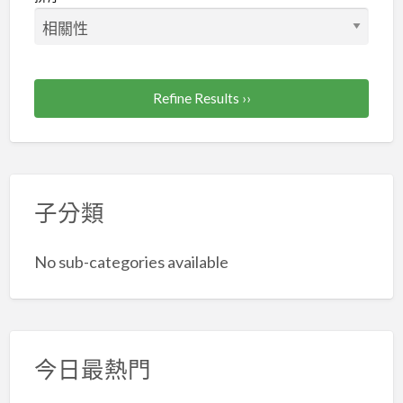
Refine Results ››
子分類
No sub-categories available
今日最熱門