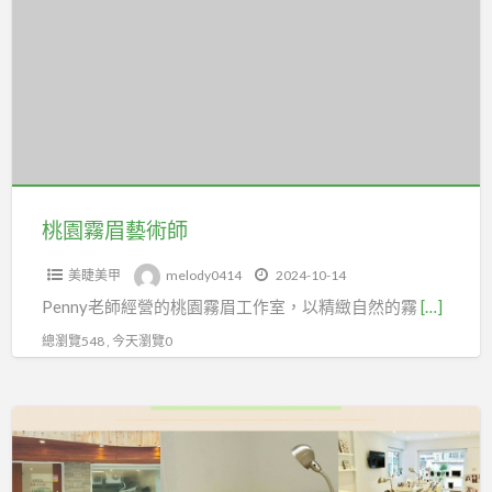
a
霧
t
眉
藝
術
師
桃園霧眉藝術師
美睫美甲
melody0414
2024-10-14
Penny老師經營的桃園霧眉工作室，以精緻自然的霧
[…]
總瀏覽548 , 今天瀏覽0
3D
睫
毛、