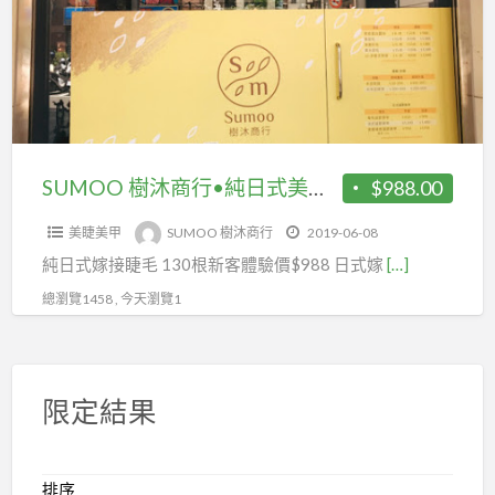
費
行
刊
•
登
純
廣
日
告
式
在
美
SUMOO 樹沐商行•純日式美睫130根
$988.00
coolbuy.com.tw
睫
美睫美甲
SUMOO 樹沐商行
2019-06-08
130
純日式嫁接睫毛 130根新客體驗價$988 日式嫁
[…]
根
總瀏覽1458 , 今天瀏覽1
限定結果
排序