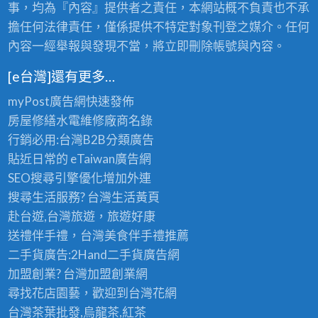
事，均為『內容』提供者之責任，本網站概不負責也不承
擔任何法律責任，僅係提供不特定對象刊登之媒介。任何
內容一經舉報與發現不當，將立即刪除帳號與內容。
[e台灣]還有更多…
myPost廣告網
快速發佈
房屋修繕
水電維修廠商名錄
行銷必用:台灣B2B
分類廣告
貼近日常的
eTaiwan廣告網
SEO搜尋引擎優化
增加外連
搜尋生活服務? 台灣
生活黃頁
赴台遊,台灣旅遊
，旅遊好康
送禮伴手禮，台灣美食
伴手禮
推薦
二手貨廣告:2Hand
二手貨
廣告網
加盟創業? 台灣
加盟創業
網
尋找花店園藝，歡迎到
台灣花網
台灣茶葉批發
,烏龍茶,紅茶