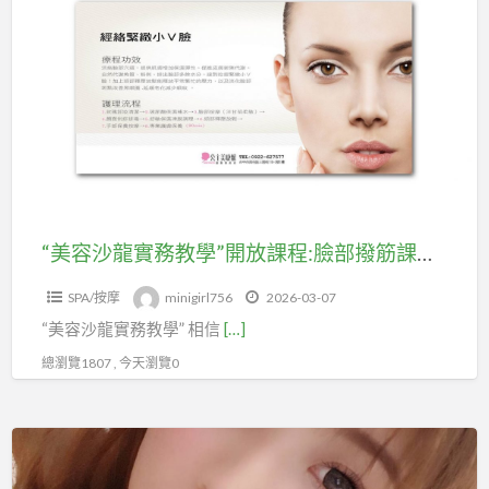
容
響
沙
因
龍
素
實
完
務
整
教
解
學”
析
開
放
“美容沙龍實務教學”開放課程:臉部撥筋課程和粉刺調理
課
SPA/按摩
minigirl756
2026-03-07
程:
“美容沙龍實務教學” 相信
[…]
臉
部
總瀏覽1807 , 今天瀏覽0
撥
筋
台
課
中
程