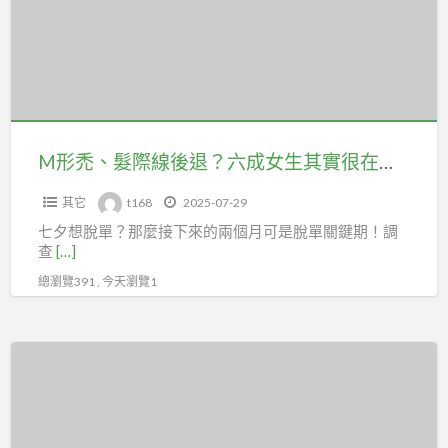
髮
際
術
線
式
後
一
退？
篇
六
搞
成
M形禿、髮際線後退？六成女生其實很在意！植髮改善外貌焦慮、提升交友成功率
懂
女
其它
t168
2025-07-29
生
七夕想脫單？那麼接下來的兩個月可是脫單關鍵期！調
其
查
[…]
實
總瀏覽391 , 今天瀏覽1
很
在
意！
從
植
聊
髮
天
改
用