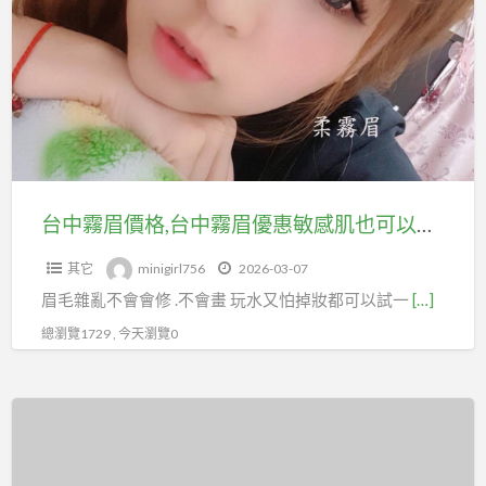
霧
和
眉
粉
價
刺
格,
調
台
理
中
霧
眉
台中霧眉價格,台中霧眉優惠敏感肌也可以操作 減低不適感/不腫 可以刷卡
優
其它
minigirl756
2026-03-07
惠
眉毛雜亂不會會修 .不會畫 玩水又怕掉妝都可以試一
[…]
敏
感
總瀏覽1729 , 今天瀏覽0
肌
也
新
可
年
以
笑
操