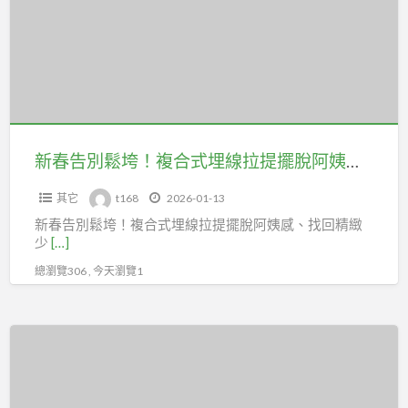
別
級
鬆
微
垮！
笑
複
合
式
埋
新春告別鬆垮！複合式埋線拉提擺脫阿姨感、找回精緻少女輪廓
線
其它
t168
2026-01-13
拉
新春告別鬆垮！複合式埋線拉提擺脫阿姨感、找回精緻
提
少
[…]
擺
總瀏覽306 , 今天瀏覽1
脫
阿
姨
植
感、
髮
找
會
回