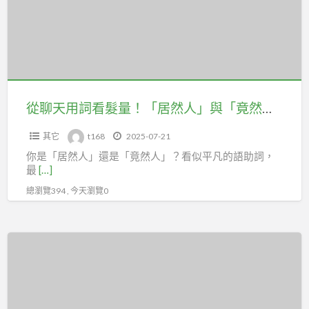
善
詞
外
看
貌
髮
焦
量！
慮、
「居
提
然
從聊天用詞看髮量！「居然人」與「竟然人」的植髮選擇大不同
升
人」
交
其它
t168
2025-07-21
與
友
你是「居然人」還是「竟然人」？看似平凡的語助詞，
「竟
成
最
[…]
然
功
總瀏覽394 , 今天瀏覽0
人」
率
的
植
2025
髮
植
選
髮
擇
診
大