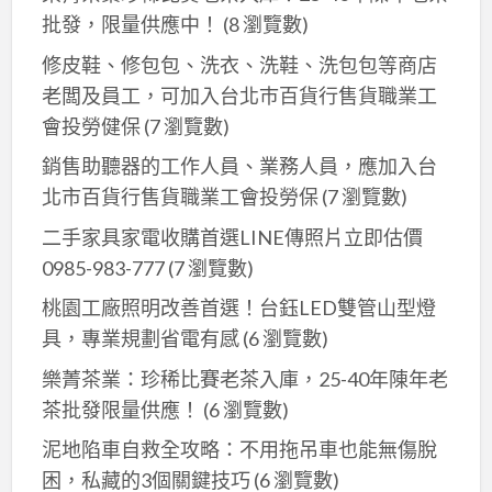
批發，限量供應中！
(8 瀏覽數)
修皮鞋、修包包、洗衣、洗鞋、洗包包等商店
老闆及員工，可加入台北巿百貨行售貨職業工
會投勞健保
(7 瀏覽數)
銷售助聽器的工作人員、業務人員，應加入台
北市百貨行售貨職業工會投勞保
(7 瀏覽數)
二手家具家電收購首選LINE傳照片立即估價
0985-983-777
(7 瀏覽數)
桃園工廠照明改善首選！台鈺LED雙管山型燈
具，專業規劃省電有感
(6 瀏覽數)
樂菁茶業：珍稀比賽老茶入庫，25-40年陳年老
茶批發限量供應！
(6 瀏覽數)
泥地陷車自救全攻略：不用拖吊車也能無傷脫
困，私藏的3個關鍵技巧
(6 瀏覽數)