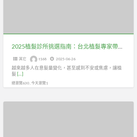
所
不
挑
同
選
指
南：
台
2025植髮診所挑選指南：台北植髮專家帶路，3大關鍵找到命定診所！
北
其它
t168
2025-06-26
植
越來越多人在意髮量變化，甚至感到不安或焦慮，讓植
髮
髮
[…]
專
總瀏覽630 , 今天瀏覽1
家
帶
路，
硬
3
派
大
巨
關
星
鍵