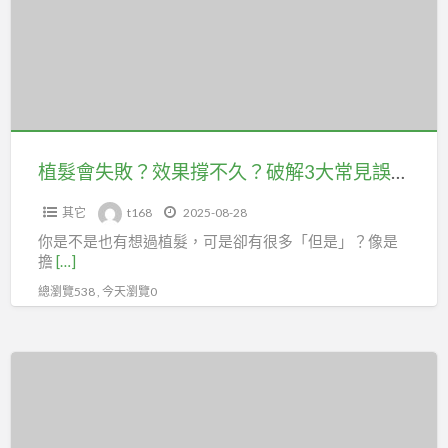
失
精
敗？
緻
效
少
果
女
撐
輪
不
廓
久？
植髮會失敗？效果撐不久？破解3大常見誤解，一次看懂植髮真相！
破
其它
t168
2025-08-28
解
你是不是也有想過植髮，可是卻有很多「但是」？像是
3
擔
[…]
大
總瀏覽538 , 今天瀏覽0
常
見
誤
【台
解，
北
一
植
次
髮