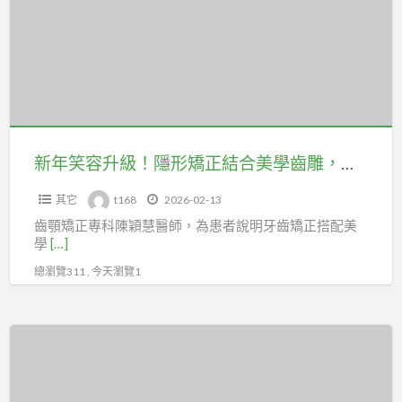
容
作
升
減
級！
低
隱
不
形
適
矯
感/
正
新年笑容升級！隱形矯正結合美學齒雕，打造明星級微笑
不
結
腫
其它
t168
2026-02-13
合
可
齒顎矯正專科陳穎慧醫師，為患者說明牙齒矯正搭配美
美
以
學
[…]
學
刷
總瀏覽311 , 今天瀏覽1
齒
卡
雕，
打
新
造
春
明
告
星