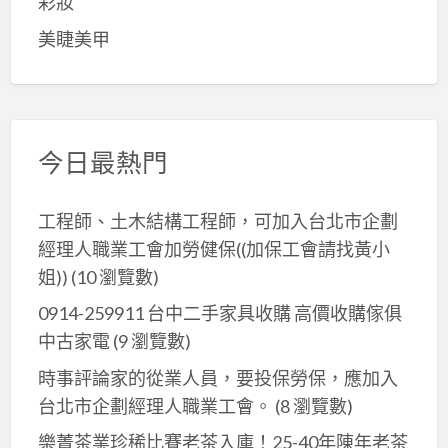
彩妝
美睫美甲
今日最熱門
工程師、土木結構工程師，可加入台北市企劃
經理人職業工會加勞健保((加保工會請找黃小
姐))
(10 瀏覽數)
0914-259911 台中二手家具收購 高價收購傢俱
中古家電
(9 瀏覽數)
時事評論家的從業人員，要投保勞保，應加入
台北市企劃經理人職業工會。
(8 瀏覽數)
樂菁茶業珍稀比賽老茶入庫！25-40年陳年老茶