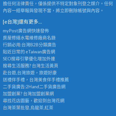
擔任何法律責任，僅係提供不特定對象刊登之媒介。任何
內容一經舉報與發現不當，將立即刪除帳號與內容。
[e台灣]還有更多…
myPost廣告網
快速發佈
房屋修繕
水電維修廠商名錄
行銷必用:台灣B2B
分類廣告
貼近日常的
eTaiwan廣告網
SEO搜尋引擎優化
增加外連
搜尋生活服務? 台灣
生活黃頁
赴台遊,台灣旅遊
，旅遊好康
送禮伴手禮，台灣美食
伴手禮
推薦
二手貨廣告:2Hand
二手貨
廣告網
加盟創業? 台灣
加盟創業
網
尋找花店園藝，歡迎到
台灣花網
台灣茶葉批發
,烏龍茶,紅茶