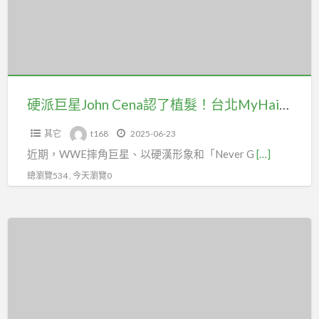
John
找
Cena
到
認
命
了
定
植
診
髮！
硬派巨星John Cena認了植髮！台北MyHair：真正的強者，敢於面對改變
所！
台
其它
t168
2025-06-23
北
近期，WWE摔角巨星、以硬漢形象和「Never G
[…]
MyHair：
真
總瀏覽534 , 今天瀏覽0
正
的
吃
強
藥
者，
治
敢
禿
於
頭，
面