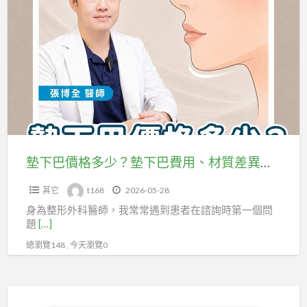
a
下
t
巴
價
格
多
少？
墊
下
巴
墊下巴價格多少？墊下巴費用、材質差異與影響因素完整解析
費
其它
t168
2026-05-28
用、
身為整形外科醫師，我常常遇到患者在諮詢時第一個問
材
題
[…]
質
總瀏覽148 , 今天瀏覽0
差
異
與
“美
影