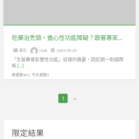
擔
對
心
改
性
變
功
能
吃藥治禿頭，擔心性功能障礙？跟著專家教你安全生髮
障
其它
t168
2025-05-23
礙？
「生髮藥會影響性功能」這樣的擔憂，因近期一則國際
跟
新
[…]
著
總瀏覽491 , 今天瀏覽0
專
家
教
1
→
你
安
全
生
限定結果
髮