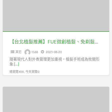
看
推
懂
薦】
植
FUE
髮
微
真
創
相！
植
【台北植髮推薦】FUE微創植髮、免剃髮植髮等各種植髮術式一篇搞懂
髮、
其它
t168
2025-08-20
免
隨著現代人對外表管理更加重視，植髮手術成為攸關形
剃
象
[…]
髮
總瀏覽458 , 今天瀏覽0
植
髮
等
M
各
形
種
禿、
植
髮