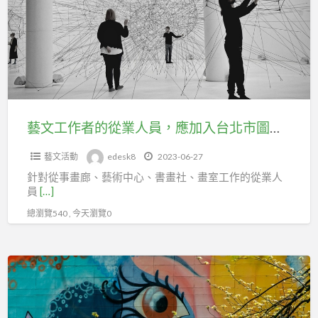
實
作
健
務、
者
保
消
的
可
防
從
加
教
業
台
育
人
北
訓
員，
藝文工作者的從業人員，應加入台北市圖書文具運送業職業工會投勞保
市
練
應
百
課
藝文活動
edesk8
2023-06-27
加
貨
程
針對從事畫廊、藝術中心、書畫社、畫室工作的從業人
入
行
員
[…]
)
台
售
總瀏覽540 , 今天瀏覽0
https://docs.google.com/
北
貨
……/1FAIpQLScab9hV……/viewform
市
職
113
圖
塗
業
年
書
鴉
工
度
文
藝
會
1/20、
具