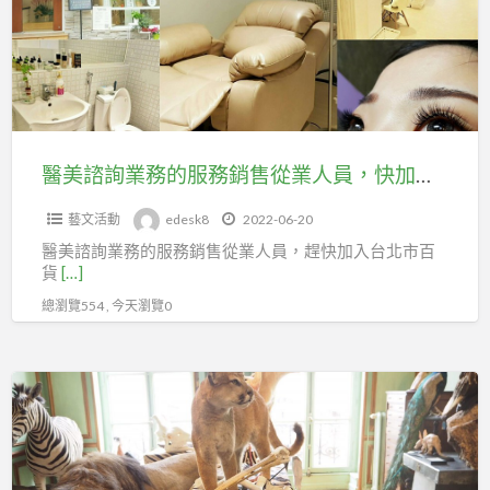
劃
業
第
經
務
11212078
理
的
號、
人
服
職
務
業
銷
醫美諮詢業務的服務銷售從業人員，快加入台北市百貨行售貨職業工會
工
售
會
藝文活動
edesk8
2022-06-20
從
延
醫美諮詢業務的服務銷售從業人員，趕快加入台北市百
業
續
貨
[…]
人
勞
總瀏覽554 , 今天瀏覽0
員，
保
快
年
加
展
資
入
覽
台
道
北
具