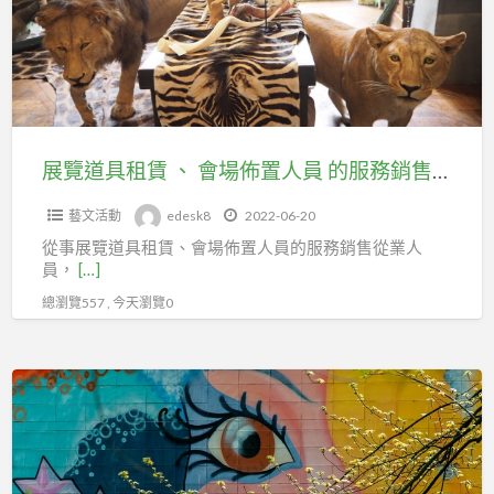
市
租
百
賃
貨
、
行
會
售
場
貨
佈
展覽道具租賃 、 會場佈置人員 的服務銷售從業人員，快加入台北市百貨行售貨職業工會
職
置
業
藝文活動
edesk8
2022-06-20
人
工
從事展覽道具租賃、會場佈置人員的服務銷售從業人
員
會
員，
[…]
的
總瀏覽557 , 今天瀏覽0
服
務
銷
從
售
事
從
塗
業
鴉
人