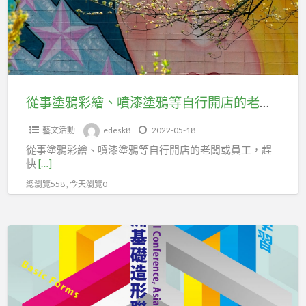
彩
員，
繪、
快
噴
加
漆
入
塗
台
鴉
從事塗鴉彩繪、噴漆塗鴉等自行開店的老闆或員工，趕快加入台北市百貨行售貨職業工會
北
等
市
藝文活動
edesk8
2022-05-18
自
百
從事塗鴉彩繪、噴漆塗鴉等自行開店的老闆或員工，趕
行
貨
快
[…]
開
行
總瀏覽558 , 今天瀏覽0
店
售
的
貨
老
2019
職
闆
ASBDA
業
或
亞
工
員
洲
會
工，