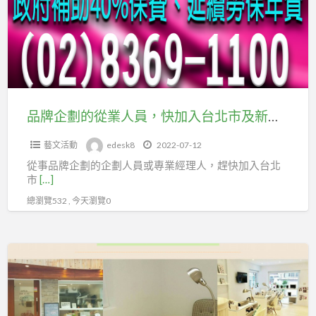
業
消
的
工
防
從
會
教
業
育
人
訓
員，
練
快
品牌企劃的從業人員，快加入台北市及新北市企劃經理人職業工會延續勞保年資
課
加
程
藝文活動
edesk8
2022-07-12
入
)
從事品牌企劃的企劃人員或專業經理人，趕快加入台北
台
市
[…]
�
北
依
總瀏覽532 , 今天瀏覽0
市
老
及
盟
新
醫
長
北
美
照
市
諮
審
企
詢
字