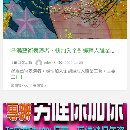
術
1/21
運
表
長
送
演
期
業
者，
積
職
快
分
業
加
教
工
入
塗鴉藝術表演者，快加入企劃經理人職業工會投保
育
會
企
訓
投
藝文活動
edesk8
2022-11-25
劃
練
勞
塗鴉藝術表演者，趕快加入企劃經理人職業工會。主要
經
課
保
工
[…]
理
程
總瀏覽566 , 今天瀏覽0
人
報
職
名
業
媒
(含
工
體
原
會
公
住
投
關，