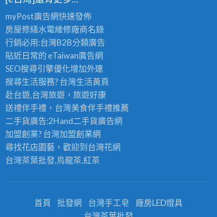
myPost廣告網
快速發佈
房屋修繕
水電維修廠商名錄
行銷必用:台灣B2B
分類廣告
貼近日常的
eTaiwan廣告網
SEO搜尋引擎優化
增加外連
搜尋生活服務? 台灣
生活黃頁
赴台遊,台灣旅遊
，旅遊好康
送禮伴手禮，台灣美食
伴手禮
推薦
二手貨廣告:2Hand
二手貨
廣告網
加盟創業? 台灣
加盟創業
網
尋找花店園藝，歡迎到
台灣花網
台灣茶葉批發
,烏龍茶,紅茶
首頁
批發網
台灣手工皂
廠房LED燈具
台灣茶葉批發