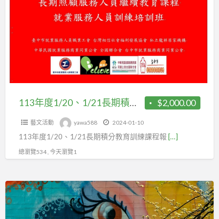
a
度
t
1/20、
1/21
長
期
積
分
教
113年度1/20、1/21長期積分教育訓練課程報名(含原住民文化、復能及輔具、 長者吞嚥理論與實務、消防教育訓練課程 ) https://docs.google.com/……/1FAIpQLScab9hV……/viewform 113年度1/20、1/21長期積分教育訓練課程報名(含原住民文化、復能及輔具、 長者吞嚥理論與實務、消防教育訓練課程 ) �依老盟長照審字第11212078號、
$2,000.00
育
藝文活動
yawa588
2024-01-10
訓
113年度1/20、1/21長期積分教育訓練課程報
[…]
練
課
總瀏覽534 , 今天瀏覽1
程
報
從
名
事
(含
塗
原