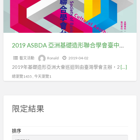
基
趕
礎
快
造
加
形
入
聯
台
合
2019 ASBDA 亞洲基礎造形聯合學會臺中大會
北
學
市
藝文活動
Ronald
2019-04-02
會
百
2019年基礎造形亞洲大會巡迴到由臺灣學會主辦，2
[…]
臺
貨
中
總瀏覽1455 , 今天瀏覽1
行
大
售
會
貨
職
限定結果
業
工
排序
會