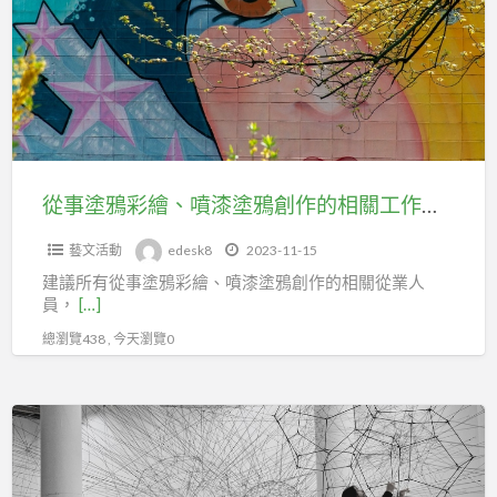
鴉
住
彩
民
繪、
文
噴
化、
漆
復
塗
能
鴉
從事塗鴉彩繪、噴漆塗鴉創作的相關工作人員，勞健保可加台北市百貨行售貨職業工會
及
創
輔
藝文活動
edesk8
2023-11-15
作
具、
建議所有從事塗鴉彩繪、噴漆塗鴉創作的相關從業人
的
長
員，
[…]
相
者
總瀏覽438 , 今天瀏覽0
關
吞
工
嚥
作
理
藝
人
論
文
員，
與
工
勞