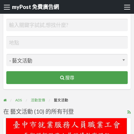
myPost 免費廣告網
搜尋
ADS
活動宣傳
藝文活動
在 藝文活動 (10) 的所有刊登
R
F
113
f
年