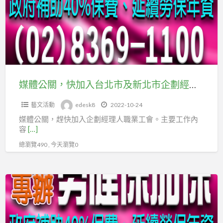
民
保
快
文
加
化、
入
復
台
能
北
及
市
輔
媒體公關，快加入台北市及新北市企劃經理人職業工會
及
具、
藝文活動
edesk8
2022-10-24
新
長
媒體公關，趕快加入企劃經理人職業工會。主要工作內
北
者
容
[…]
市
吞
總瀏覽490 , 今天瀏覽0
企
嚥
劃
理
經
論
品
理
與
牌
人
實
企
職
務、
劃