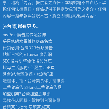
事，均為『內容』提供者之責任，本網站概不負責也不承
擔任何法律責任，僅係提供不特定對象刊登之媒介。任何
內容一經舉報與發現不當，將立即刪除帳號與內容。
[e台灣]還有更多…
myPost廣告網
快速發佈
房屋修繕
水電維修廠商名錄
行銷必用:台灣B2B
分類廣告
貼近日常的
eTaiwan廣告網
SEO搜尋引擎優化
增加外連
搜尋生活服務? 台灣
生活黃頁
赴台遊,台灣旅遊
，旅遊好康
送禮伴手禮，台灣美食
伴手禮
推薦
二手貨廣告:2Hand
二手貨
廣告網
加盟創業? 台灣
加盟創業
網
尋找花店園藝，歡迎到
台灣花網
台灣茶葉批發
,烏龍茶,紅茶