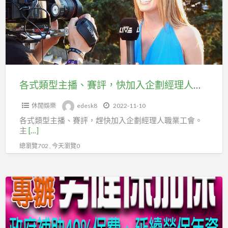
主
播、
賽
評，
快
加
各式類型主播、賽評，快加入企劃經理人職業工會投保
入
休閒娛樂
edesk8
2022-11-10
企
各式類型主播、賽評，趕快加入企劃經理人職業工會。
劃
主
[…]
經
總瀏覽702 , 今天瀏覽0
理
人
職
美
業
容
工
諮
會
詢