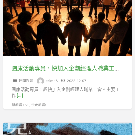
康
員，
活
可
動
加
專
入
員，
台
快
北
加
市
入
百
企
團康活動專員，快加入企劃經理人職業工會投保
貨
劃
行
休閒娛樂
edesk8
2022-12-07
經
售
團康活動專員，趕快加入企劃經理人職業工會。主要工
理
貨
作
[…]
人
職
總瀏覽781 , 今天瀏覽0
職
業
業
工
工
親
會
會
密