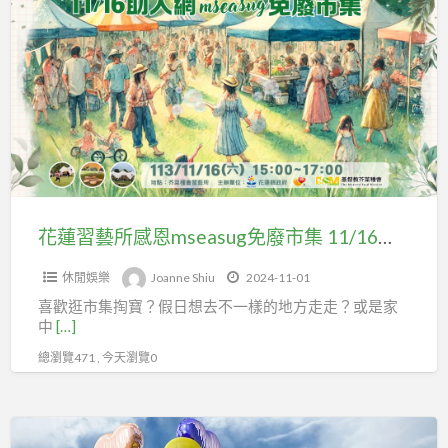
a
蓮
t
習
藝
所
感
恩
mseasug
免
廢
花蓮習藝所感恩mseasug免廢市集 11/16邀您一起同樂
市
休閒娛樂
Joanne Shiu
2024-11-01
集
喜歡逛市集掏寶？假日想去不一樣的地方走走？或是家
11/16
中
[…]
邀
總瀏覽471 , 今天瀏覽0
您
一
起
從
同