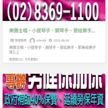
職
提
劃
業
琴
經
工
手、
理
會
鋼
人
琴
樂團主唱、小提琴手、鋼琴手、管絃樂手、節奏組樂手等表演相關人員，快加入台北市及新北市企劃經理人職業工會
職
手、
業
休閒娛樂
edesk8
2022-08-30
管
工
樂團主唱、小提琴手、鋼琴手、管絃樂手、節奏組樂手
絃
會
等
[…]
樂
總瀏覽735 , 今天瀏覽0
手、
節
奏
電
組
影、
樂
舞
手
台
等
劇、
表