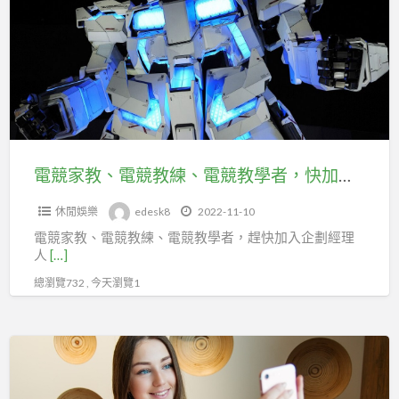
教、
電
競
教
練、
電
競
電競家教、電競教練、電競教學者，快加入企劃經理人職業工會投保
教
休閒娛樂
edesk8
2022-11-10
學
電競家教、電競教練、電競教學者，趕快加入企劃經理
者，
人
[…]
快
總瀏覽732 , 今天瀏覽1
加
入
企
YOUTUBER
劃
兼
經
職