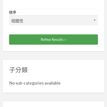
劃
加
經
入
排序
理
台
人
北
職
市
業
及
Refine Results ››
工
新
會
北
市
企
劃
子分類
經
理
No sub-categories available
人
職
業