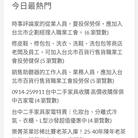
工
今日最熱門
會
時事評論家的從業人員，要投保勞保，應加入
台北市企劃經理人職業工會。
(6 瀏覽數)
修皮鞋、修包包、洗衣、洗鞋、洗包包等商店
老闆及員工，可加入台北巿百貨行售貨職業工
會投勞健保
(5 瀏覽數)
銷售助聽器的工作人員、業務人員，應加入台
北市百貨行售貨職業工會投勞保
(5 瀏覽數)
0914-259911 台中二手家具收購 高價收購傢俱
中古家電
(4 瀏覽數)
台中二手家具家電特賣｜化妝台、分離式冷
氣、衣櫃、L型沙發超值優惠中
(4 瀏覽數)
樂菁茶業珍稀比賽老茶入庫！25-40年陳年老茶