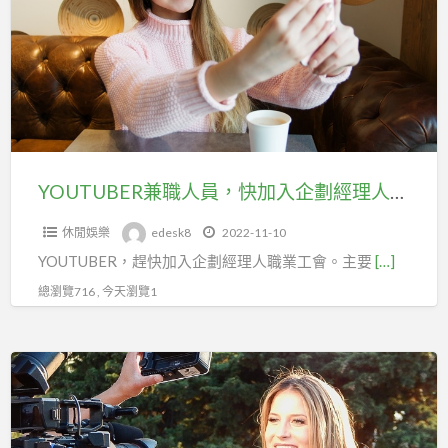
理
人
人
員，
職
快
業
加
工
入
會
企
投
劃
YOUTUBER兼職人員，快加入企劃經理人職業工會投保
保
經
休閒娛樂
edesk8
2022-11-10
理
YOUTUBER，趕快加入企劃經理人職業工會。主要
[…]
人
職
總瀏覽716 , 今天瀏覽1
業
工
各
會
式
投
類
保
型