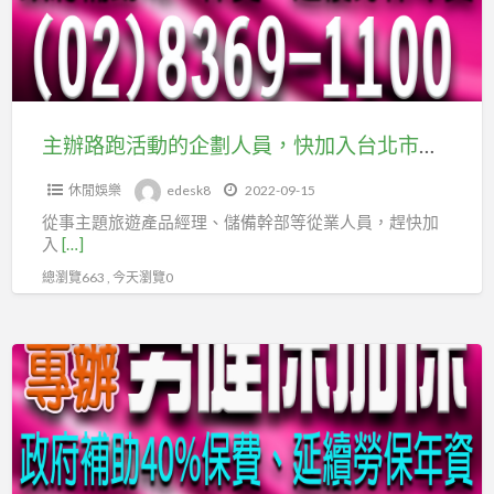
動
紅，
的
快
企
加
劃
入
人
主辦路跑活動的企劃人員，快加入台北市及新北市企劃經理人職業工會
台
員，
北
休閒娛樂
edesk8
2022-09-15
快
市
從事主題旅遊產品經理、儲備幹部等從業人員，趕快加
加
及
入
[…]
入
新
總瀏覽663 , 今天瀏覽0
台
北
北
市
市
企
樂
及
劃
團
新
經
主
北
理
唱、
市
人
小
企