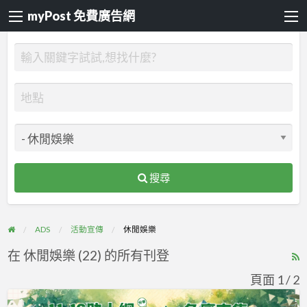
myPost 免費廣告網
搜尋
ADS
活動宣傳
休閒娛樂
在 休閒娛樂 (22) 的所有刊登
R
F
頁面 1 / 2
f
花