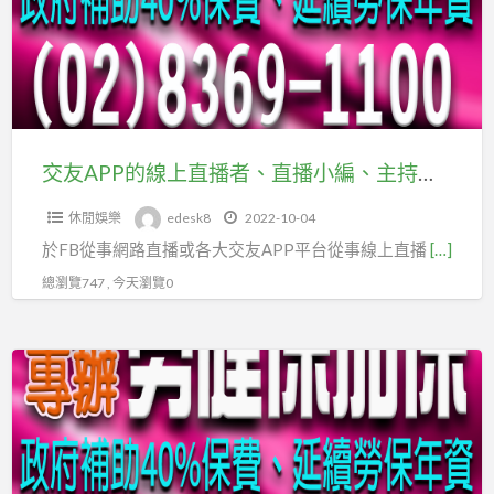
企
線
劃
上
經
直
理
播
人
者、
職
直
交友APP的線上直播者、直播小編、主持人、直播主及網紅，快加入台北市及新北市企劃經理人職業工會
業
播
工
休閒娛樂
edesk8
2022-10-04
小
會
於FB從事網路直播或各大交友APP平台從事線上直播
[…]
編、
主
總瀏覽747 , 今天瀏覽0
持
人、
主
直
辦
播
路
主
跑
及
活
網