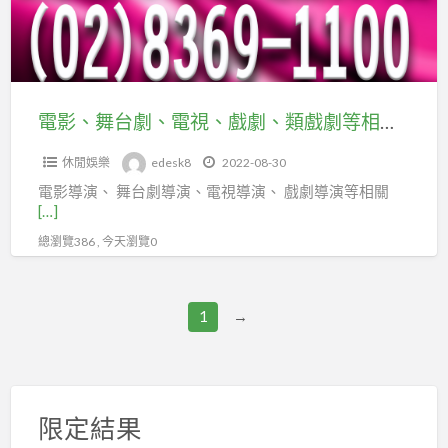
電
演
視、
相
戲
關
劇、
人
類
電影、舞台劇、電視、戲劇、類戲劇等相關電影戲劇人員，快加入台北市及新北市企劃經理人職業工會
員，
戲
快
休閒娛樂
edesk8
2022-08-30
劇
加
電影導演、 舞台劇導演、電視導演、 戲劇導演等相關
等
入
[…]
相
台
總瀏覽386 , 今天瀏覽0
關
北
電
市
影
1
→
及
戲
新
劇
北
人
市
員，
限定結果
企
快