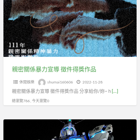
延
投
關
續
保
係
勞
暴
保
力
宣
導
徵
件
親密關係暴力宣導 徵件得獎作品
得
休閒娛樂
shumai160606
2022-11-28
獎
親密關係暴力宣導 徵件得獎作品 分享給你/妳~ h
[…]
作
品
總瀏覽786 , 今天瀏覽0
電
競
家