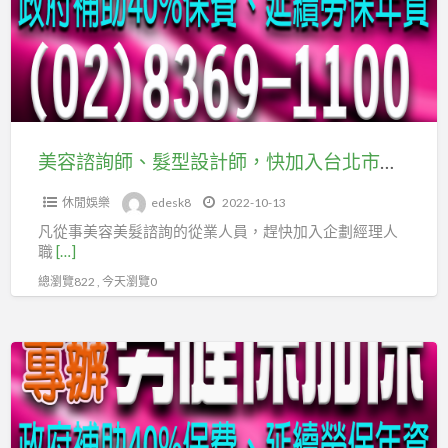
投
師、
保
髮
型
設
計
師，
美容諮詢師、髮型設計師，快加入台北市及新北市企劃經理人職業工會
快
休閒娛樂
edesk8
2022-10-13
加
凡從事美容美髮諮詢的從業人員，趕快加入企劃經理人
入
職
[…]
台
總瀏覽822 , 今天瀏覽0
北
市
及
交
新
友
北
APP
市
的