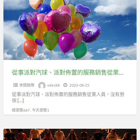
事
樂
派
對
汽
球、
派
對
佈
置
從事派對汽球、派對佈置的服務銷售從業人員，可加入台北市百貨行售貨職業工會延續勞保
的
休閒娛樂
edesk8
2023-08-25
服
從事派對汽球、派對佈置的服務銷售從業人員，沒有勞
務
保
[…]
銷
總瀏覽667 , 今天瀏覽1
售
從
業
團
人