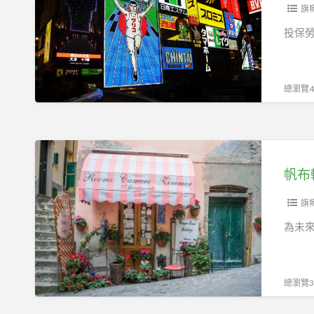
保
旗
勞
投保
保，
慶
典
總瀏覽41
彩
牌、
霓
帆
虹
布
帆布
燈、
輸
汽
出
旗
球
設
為未
廣
計
告
人
設
員
總瀏覽30
計
必
人