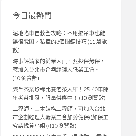
今日最熱門
泥地陷車自救全攻略：不用拖吊車也能
無傷脫困，私藏的3個關鍵技巧
(11 瀏覽
數)
時事評論家的從業人員，要投保勞保，
應加入台北市企劃經理人職業工會。
(10 瀏覽數)
樂菁茶業珍稀比賽老茶入庫！25-40年陳
年老茶批發，限量供應中！
(10 瀏覽數)
工程師、土木結構工程師，可加入台北
市企劃經理人職業工會加勞健保((加保工
會請找黃小姐))
(10 瀏覽數)