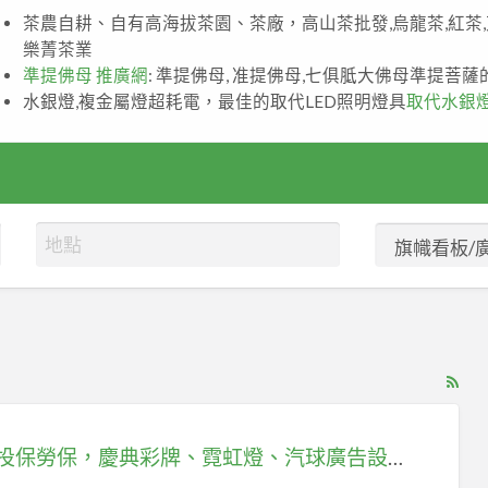
茶農自耕、自有高海拔茶園、茶廠，高山茶批發,烏龍茶,紅茶
樂菁茶業
準提佛母 推廣網
: 準提佛母, 准提佛母,七俱胝大佛母準提菩
水銀燈,複金屬燈超耗電，最佳的取代LED照明燈具
取代水銀
RS
Fe
for
安心投保勞保，慶典彩牌、霓虹燈、汽球廣告設計人員保障新選擇！
ad