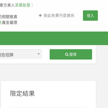
,東方美人
茶葉批發
：
按此免費刊登廣告
登入
薩的相關推廣
燈
,複金屬燈
搜尋
S
ed
限定結果