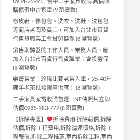
0914-259911 台中二手家具收購 高價收
購傢俱中古家電
(9 瀏覽數)
修皮鞋、修包包、洗衣、洗鞋、洗包包
等商店老闆及員工，可加入台北巿百貨
行售貨職業工會投勞健保
(8 瀏覽數)
銷售助聽器的工作人員、業務人員，應
加入台北市百貨行售貨職業工會投勞保
(8 瀏覽數)
樂菁茶業：珍稀比賽老茶入庫，25-40年
陳年老茶批發限量供應！
(8 瀏覽數)
二手家具家電收購首選LINE傳照片立即
估價0985-983-777
(8 瀏覽數)
【拆除專區】
拆除費用,拆除報價,拆除
估價,拆除工程費用,拆除清運價格,拆除工
程報價,拆除工程推薦,室內拆除工程,室內