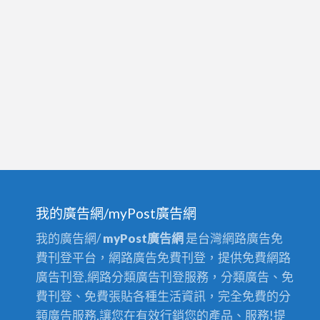
具
牌
運
燈
送
箱
業
的
職
從
業
業
工
人
會
員，
投
快
勞
加
健
入
我的廣告網/myPost廣告網
保
台
我的廣告網/
myPost廣告網
是台灣網路廣告免
北
費刊登平台，網路廣告免費刊登，提供免費網路
市
廣告刊登,網路分類廣告刊登服務，分類廣告、免
百
費刊登、免費張貼各種生活資訊，完全免費的分
貨
類廣告服務,讓您在有效行銷您的產品、服務!提