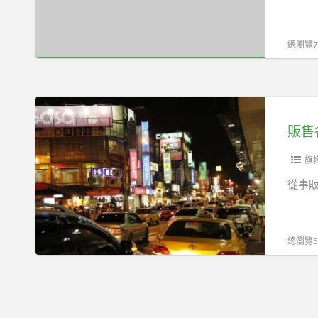
登
相
山
關
鞋
總瀏覽70
從
底
業
人
販
員，
售
可
各
以
式
旗
加
招
從事
入
牌
台
燈、
北
廣
總瀏覽55
市
告
圖
招
書
牌、
文
招