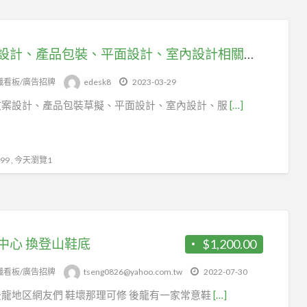
廣告設計、產品包裝、平面設計、室內設計相關從業人員，可以加入台北市圖書文具運送業職業工會投勞健保
幟看板/廣告招牌
edesk8
2023-03-29
文案設計、產品包裝草擬、平面設計、室內設計、服
[…]
9 , 今天瀏覽1
中心 換登山鞋底
$1,200.00
幟看板/廣告招牌
tseng0826@yahoo.com.tw
2022-07-30
龍地区網友們 鞋壞那理可修 後龍有一家常意鞋
[…]