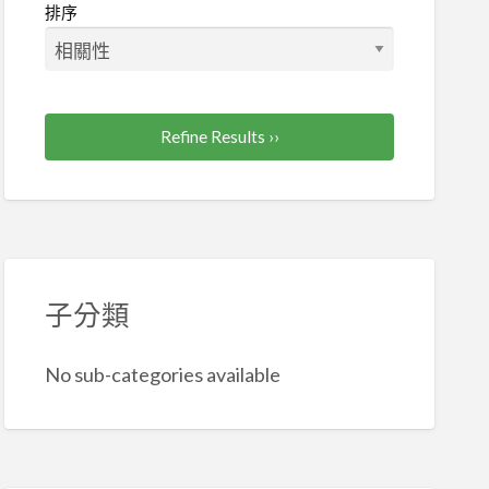
排序
Refine Results ››
子分類
No sub-categories available