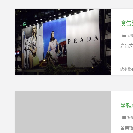
備，
員
加
廣
保
入
告
障
工
設
新
會
計、
旗
選
享
產
廣告
擇！
受
品
全
包
面
裝、
總瀏覽49
勞
平
健
面
保
設
醫
計、
鞋
醫鞋
室
中
內
心
旗
設
換
苗栗後
計