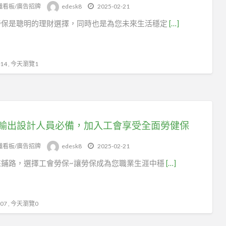
tag
幟看板/廣告招牌
edesk8
2025-02-21
旗
勞保是聰明的理財選擇，同時也是為您未來生活穩定
[…]
幟
看
板/
4 , 今天瀏覽1
廣
告
招
牌
輸出設計人員必備，加入工會享受全面勞健保
幟看板/廣告招牌
edesk8
2025-02-21
來鋪路，選擇工會勞保~讓勞保成為您職業生涯中穩
[…]
7 , 今天瀏覽0