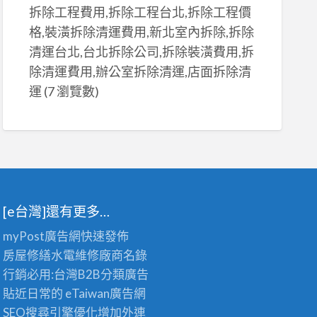
拆除工程費用,拆除工程台北,拆除工程價
格,裝潢拆除清運費用,新北室內拆除,拆除
清運台北,台北拆除公司,拆除裝潢費用,拆
除清運費用,辦公室拆除清運,店面拆除清
運
(7 瀏覽數)
[e台灣]還有更多…
myPost廣告網
快速發佈
房屋修繕
水電維修廠商名錄
行銷必用:台灣B2B
分類廣告
貼近日常的
eTaiwan廣告網
SEO搜尋引擎優化
增加外連