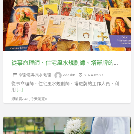
a
命
t
理
師、
住
宅
風
水
規
從事命理師、住宅風水規劃師、塔羅牌的相關工作人員，勞健保可加入台北市及新北巿企劃經理人職業工會
劃
命理/堪輿/風水/地理
edesk8
2024-02-21
師、
從事命理師、住宅風水規劃師、塔羅牌的工作人員，利
塔
用
[…]
羅
總瀏覽643 , 今天瀏覽0
牌
的
相
紙
關
紮
工