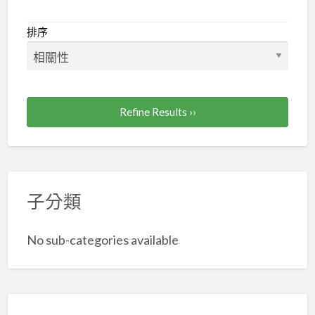
入
台
排序
北
市
及
新
Refine Results ››
北
市
企
劃
子分類
經
理
人
No sub-categories available
職
業
工
會