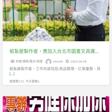
屋
作
製
人
作
員，
者，
勞
應
健
加
保
入
可
台
紙紮屋製作者，應加入台北市圖書文具運送業職業工會投保勞保
加
北
入
命理/堪輿/風水/地理
edesk8
2023-04-28
市
台
紙紮屋製作者，工作內容包括:商品整理、訂單彙整、貨
圖
北
[…]
書
市
總瀏覽570 , 今天瀏覽0
文
及
具
新
運
從
北
送
事
巿
業