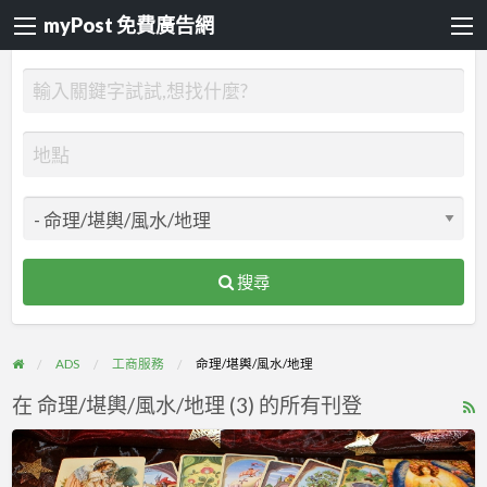
myPost 免費廣告網
搜尋
ADS
工商服務
命理/堪輿/風水/地理
在 命理/堪輿/風水/地理 (3) 的所有刊登
R
F
從
f
事