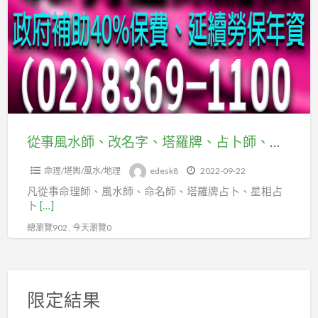
風
企
職
水
劃
業
師、
經
工
改
理
會
名
人
投
字、
職
保
塔
業
勞
羅
工
從事風水師、改名字、塔羅牌、占卜師、卜卦師，快加入台北市及新北市企劃經理人職業工會
保
牌、
會
命理/堪輿/風水/地理
edesk8
2022-09-22
占
凡從事命理師、風水師、命名師、塔羅牌占卜、星相占
卜
卜
[…]
師、
總瀏覽902 , 今天瀏覽0
卜
卦
師，
快
限定結果
加