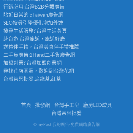
行銷必用:台灣B2B
分類廣告
貼近日常的
eTaiwan廣告網
SEO搜尋引擎優化
增加外連
搜尋生活服務? 台灣
生活黃頁
赴台遊,台灣旅遊
，旅遊好康
送禮伴手禮，台灣美食
伴手禮
推薦
二手貨廣告:2Hand
二手貨
廣告網
加盟創業? 台灣
加盟創業
網
尋找花店園藝，歡迎到
台灣花網
台灣茶葉批發
,烏龍茶,紅茶
首頁
批發網
台灣手工皂
廠房LED燈具
台灣茶葉批發
© myPost 我的廣告-免費網路廣告網