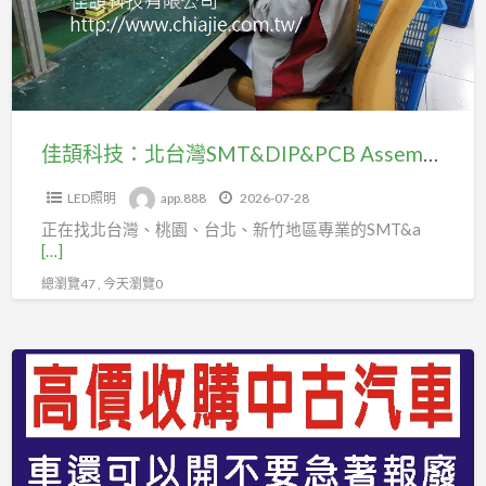
yawa5888
或
台
聯
ID
灣
福
也
SMT&DIP&PCB
派
可
Assembly
遣
以
全
佳頡科技：北台灣SMT&DIP&PCB Assembly全製程代工專家
中
製
心
LED照明
app.888
2026-07-28
程
王
正在找北台灣、桃園、台北、新竹地區專業的SMT&a
代
先
[…]
工
生
總瀏覽47 , 今天瀏覽0
專
二
家
機
台
0980-
中
872-
高
967
價
tel
現
或