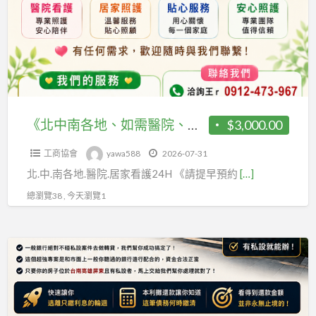
各
才
業«看
地、
可
護»派
如
能
遣
需
會
中
醫
有
心
院、
看
《關
居
《北中南各地、如需醫院、居家看護》24H 《請提早預約、才可能會有看護》 祝福平安、健康。 聯福專業«看護»派遣中心《關心您》 洽詢王r 0912-473-967 《專屬ID》yawa5888 聯福派遣中心王先生 二機 0980-872-967 tel或ID也可以
$3,000.00
護》
心
家
祝
您》
工商協會
yawa588
2026-07-31
看
福
洽
北.中.南各地.醫院.居家看護24H 《請提早預約
[…]
護》
平
詢
24H
總瀏覽38 , 今天瀏覽1
安、
王
《請
健
r
提
康。
你
0912-
早
聯
的
473-
預
福
私
967
約、
專
設
才
業«看