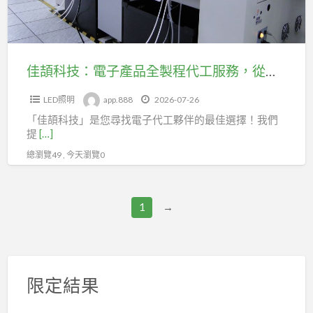
包
產
辦！
品
全
製
佳頡科技：電子產品全製程代工服務，從設計到包裝出貨
程
LED照明
app.888
2026-07-26
代
「佳頡科技」是您尋找電子代工夥伴的最佳選擇！我們
工
提
[…]
服
總瀏覽49 , 今天瀏覽0
務，
從
設
1
→
計
到
包
裝
限定結果
出
貨