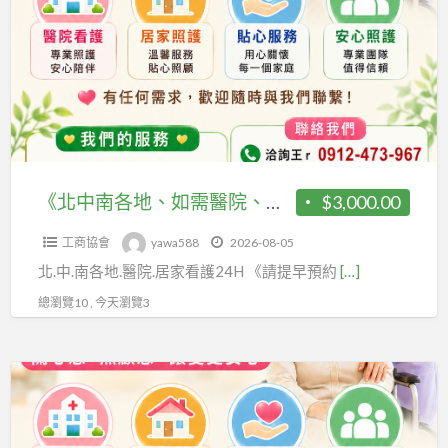
南
約、
各
才
地、
可
如
能
需
會
醫
有
院、
看
居
《北中南各地、如需醫院、居家看護》24H 《請提早預約、才可能會有看護》 祝福平安、健康。 聯福專業«看護»派遣中心《關心您》 洽詢王r 0912-473-967 《專屬ID》yawa5888 聯福派遣中心王先生 二機 0980-872-967 tel或ID也可以
$3,000.00
護》
家
祝
工商協會
yawa588
2026-08-05
看
福
北.中.南各地.醫院.居家看護24H 《請提早預約
[…]
護》
平
24H
總瀏覽10 , 今天瀏覽3
安、
《請
健
提
康。
《北
早
聯
中
預
福
南
約、
專