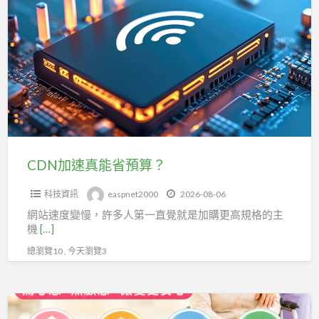
加
始！
速
文
真
字
能
編
省
修
預
人
算？
員
必
CDN加速真能省預算？
讀
科技資訊
easpnet2000
2026-08-06
網站速度變慢，許多人第一直覺就是加購更高規格的主
機
[…]
總瀏覽10 , 今天瀏覽3
《北