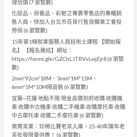
理估價
(7 瀏覽數)
化妝品、保養品、彩粧之專賣零售店的專櫃銷
售人員，快加入台北市百貨行售貨職業工會投
勞保
(6 瀏覽數)
15年第1梯就業服務人員技術士課程 【開始報
名】 【報名連結】網址：
https://forms.gle/GZChLJTBVvLwjEjr8
(6 瀏覽
數)
2mm*92cm*18M、3mm*1M*15M、
6mm*1M*10M隔音氈
(6 瀏覽數)
宜蘭~花蓮 地點不限 現金高價到府收購 收購機
車 收購中古機車 收購二手機車 收購摩托車 收購
中古摩托車 收購二手摩托車
(6 瀏覽數)
樂菁茶業：珍稀比賽老茶入庫，25-40年陳年老
茶批發限量供應！
(6 瀏覽數)