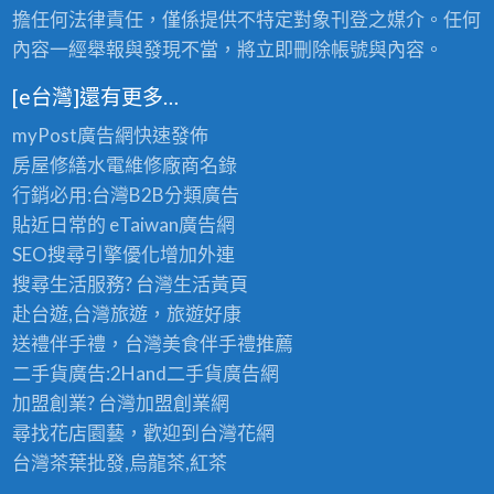
擔任何法律責任，僅係提供不特定對象刊登之媒介。任何
內容一經舉報與發現不當，將立即刪除帳號與內容。
[e台灣]還有更多…
myPost廣告網
快速發佈
房屋修繕
水電維修廠商名錄
行銷必用:台灣B2B
分類廣告
貼近日常的
eTaiwan廣告網
SEO搜尋引擎優化
增加外連
搜尋生活服務? 台灣
生活黃頁
赴台遊,台灣旅遊
，旅遊好康
送禮伴手禮，台灣美食
伴手禮
推薦
二手貨廣告:2Hand
二手貨
廣告網
加盟創業? 台灣
加盟創業
網
尋找花店園藝，歡迎到
台灣花網
台灣茶葉批發
,烏龍茶,紅茶