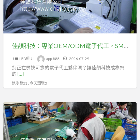
護»派
專
ID》
遣
業
yawa5888
中
OEM/ODM
聯
心
電
福
《關
子
派
心
代
遣
佳頡科技：專業OEM/ODM電子代工，SMT/DIP/組裝完整製程服務
您》
工，
中
洽
LED照明
app.888
2026-07-29
SMT/DIP/
心
詢
您正在尋找可靠的電子代工夥伴嗎？讓佳頡科技成為您
組
王
的
[…]
王
裝
先
總瀏覽53 , 今天瀏覽0
r
完
生
0912-
整
二
473-
製
機
佳
967
程
0980-
頡
《專
服
872-
科
屬
務
967
技：
ID》
tel
北