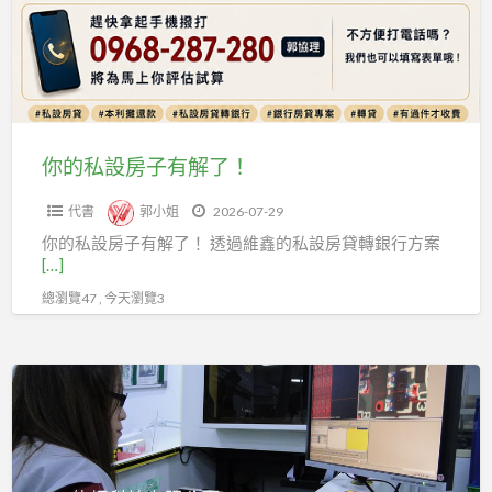
房
可
護»派
子
能
遣
有
會
中
解
有
心
了！
看
《關
你的私設房子有解了！
護》
心
祝
您》
代書
郭小姐
2026-07-29
福
洽
你的私設房子有解了！ 透過維鑫的私設房貸轉銀行方案
平
詢
[…]
安、
王
總瀏覽47 , 今天瀏覽3
健
r
康。
0912-
聯
佳
473-
福
頡
967
專
科
《專
業«看
技：
屬