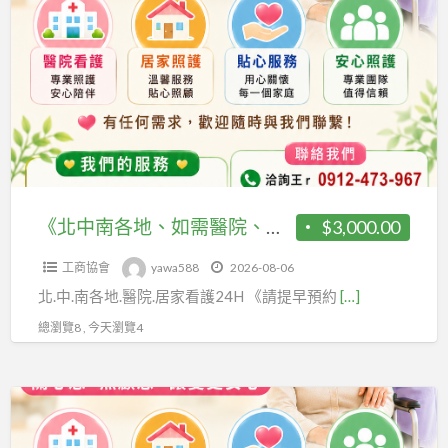
中
南
各
地、
如
需
醫
院、
居
《北中南各地、如需醫院、居家看護》24H 《請提早預約、才可能會有看護》 祝福平安、健康。 聯福專業«看護»派遣中心《關心您》 洽詢王r 0912-473-967
$3,000.00
家
工商協會
yawa588
2026-08-06
看
北.中.南各地.醫院.居家看護24H 《請提早預約
[…]
護》
24H
總瀏覽8 , 今天瀏覽4
《請
提
《北
早
中
預