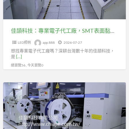
電
子
代
工
佳頡科技：專業電子代工廠，SMT表面黏著、插件、手焊DIP全包辦！
廠，
LED照明
app.888
2026-07-27
SMT
想找專業電子代工廠嗎？深耕台灣數十年的佳頡科技，
表
是
[…]
面
總瀏覽56 , 今天瀏覽0
黏
著、
插
佳
件、
頡
手
科
焊
技：
DIP
電
全
子