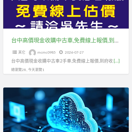
金
ID
收
也
購
可
中
以
古
台中高價現金收購中古車,免費線上報價,到府收購,請洽0923-633028吳先生
車,
其它
mcmc0985
2026-07-27
免
台中高價現金收購中古車2手車,免費線上報價,到府收
[…]
費
線
總瀏覽28 , 今天瀏覽1
上
報
混
價,
合
到
雲
府
導
收
入
購,
前