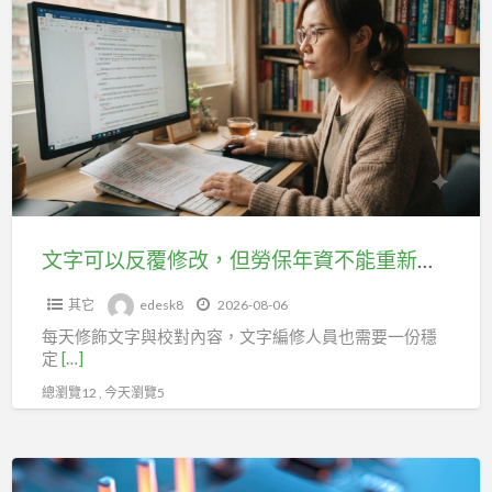
a
字
t
可
以
反
覆
修
改，
但
勞
文字可以反覆修改，但勞保年資不能重新開始！文字編修人員必讀
保
其它
edesk8
2026-08-06
年
每天修飾文字與校對內容，文字編修人員也需要一份穩
資
定
[…]
不
總瀏覽12 , 今天瀏覽5
能
重
新
CDN
開