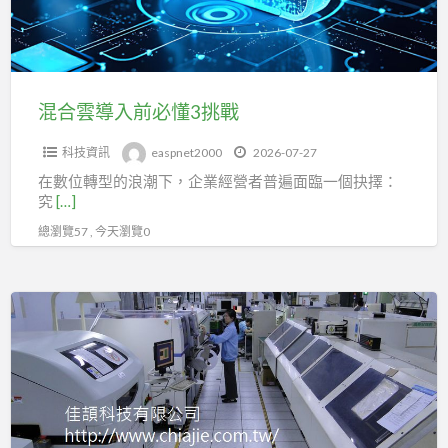
請
必
洽
懂
0923-
3
633028
挑
混合雲導入前必懂3挑戰
吳
戰
先
科技資訊
easpnet2000
2026-07-27
生
在數位轉型的浪潮下，企業經營者普遍面臨一個抉擇：
究
[…]
總瀏覽57 , 今天瀏覽0
佳
頡
科
技：
專
業