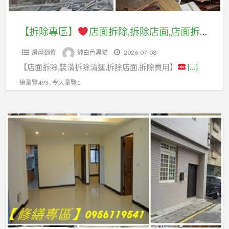
泥
翻
室
舊
除,
台
老
作
新,
裝
屋
拆
北
屋
【拆除專區】
店面拆除,拆除店面,店面拆除費用,室內拆除工程,店面裝潢拆除,店面拆除清運,店面室內拆除,拆店面,賣場拆除,百貨專櫃拆除,隔間拆除,拆除裝潢,拆除工程費用,裝潢拆除清運費用,木作拆除工程,裝修拆除清運,裝潢拆除清運,裝潢拆除費用,拆除清運價格,拆除清運費用
廠
鶯
修,
翻
除
浴
翻
商,
歌
八
新,
房屋翻修
純白色黑貓
2026-07-08
店
室
新
泥
透
德
桃
【店面拆除,裝潢拆除清運,拆除店面,拆除費用】
[…]
面,
裝
拆
作
天
浴
園
店
修
除,
總瀏覽493 , 今天瀏覽1
工
翻
室
舊
面
推
老
程
新,
裝
屋
拆
薦,
屋
價
龍
【新
修,
翻
除
新
翻
格,
潭
北
龍
修,
費
北
新
台
透
專
潭
中
用,
浴
室
北
天
區】
浴
壢
室
室
內
泥
翻
室
舊
內
裝
拆
作
新,
新
裝
屋
拆
修
除
工
平
北
修,
翻
除
推
程
鎮
市
平
新,
工
薦,
行,
透