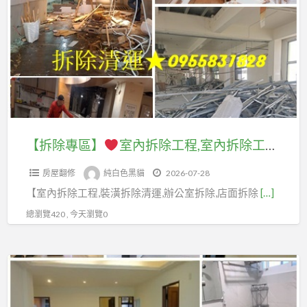
專
薦,
區】
桃
園
室
舊
內
屋
拆
翻
除
新
工
【拆除專區】
室內拆除工程,室內拆除工程費用,拆除廠商,拆除工程公司,拆除工程推薦,拆除工程費用,拆除工程價格,拆除清運價格,拆除清運費用,拆除報價,拆除費用,辦公室拆除,店面拆除費用,拆除廠商,裝潢拆除清運費用,拆除裝潢費用,拆除工程報價,老屋翻新拆除,老屋翻新室內拆除
推
程,
薦,
房屋翻修
純白色黑貓
2026-07-28
室
桃
【室內拆除工程,裝潢拆除清運,辦公室拆除,店面拆除
[…]
內
園
拆
總瀏覽420 , 今天瀏覽0
房
除
屋
工
裝
【桃
程
修,
園
費
桃
專
用,