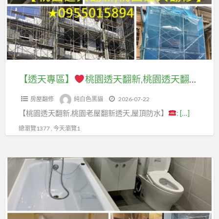
桃
拆
建,
園
除
桃
桃
舊
工
園
園
屋
程
透
老
翻
費
天
屋
新
用,
翻
翻
【透天專區】
桃園透天翻新,桃園透天翻修,桃園透天裝修,桃園修繕透天,桃園老屋翻新透天,桃園透天舊屋翻新,透天老屋翻新桃園區,中壢透天翻新,龜山透天翻新,八德透天翻新,鶯歌透天翻新,龍潭透天翻新,平鎮透天翻新,大溪透天翻新,楊梅透天翻新,透天厝翻新桃园,透天壁癌
推
拆
新,
新,
薦,
除
房屋翻修
純白色黑貓
2026-07-22
桃
中
桃
工
【桃園透天翻新,桃園老屋翻新透天,屋頂防水】
:
[…]
園
壢
園
程
透
舊
總瀏覽1377 , 今天瀏覽1
中
價
天
屋
古
格,
翻
翻
屋
【衛
拆
修,
新,
翻
浴
除
桃
中
新,
專
清
園
壢
桃
區】
運
透
舊
園
價