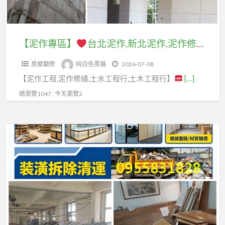
裝
翻
修
除
泥
中
桃
修,
新,
台
清
作,
壢
園
桃
中
北,
運
新
透
室
【泥作專區】
台北泥作,新北泥作,泥作修繕,泥作師傅推薦,泥作廠商,泥作工程價格,台北泥作工程行,新北市泥作工程,泥作工程推薦,泥作工程報價,泥作價格,泥作工班,泥作報價,泥作打底,泥作工程廠商,泥作工程估價,泥作推薦,泥做工程,水泥工程行,屋頂防水,頂樓防水
園
壢
浴
費
北
天
內
浴
老
室
用,
房屋翻修
純白色黑貓
2026-07-08
泥
翻
裝
室
屋
翻
拆
【泥作工程,泥作修繕,土水工程行,土木工程行】
[…]
作,
新,
修
翻
翻
修
除
泥
龜
推
總瀏覽1047 , 今天瀏覽2
修,
新,
新
裝
作
山
薦
中
桃
北,
潢
修
透
壢
園
【拆
浴
費
繕,
天
浴
工
除
室
用,
泥
翻
室
程
專
整
拆
作
新,
裝
行
區】
修,
除
師
八
修,
推
浴
工
傅
德
龜
薦,
店
室
程
推
透
山
桃
面
修
報
薦,
天
浴
園
拆
繕,
價,