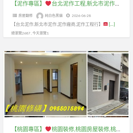
工
程
天
【泥作專區】
台北泥作工程,新北市泥作工程,泥作工程推薦,泥作工程行,水泥工程行,泥作報價,泥作工程估價,泥作工程價格,泥作工程報價,泥作價格,泥作師傅推薦台北,台北泥作工程廠商,泥作估價,泥作工班,泥作工程新北,土水工程,土水工程行,新北土水師傅,屋頂防水工程
和
衛
拆
修
程,
報
厝
房
浴
除,
價
房屋翻修
純白色黑貓
2026-06-28
新
價,
翻
屋
設
拆
格,
【台北泥作,新北市泥作,泥作廠商,泥作工程行】
[…]
北
泥
新
修
備,
店
浴
市
作
桃
總瀏覽2687 , 今天瀏覽1
繕,
桃
面,
室
泥
價
园,
永
園
賣
泥
作
格,
透
和
衛
【桃
場
作
工
泥
天
房
浴
園
拆
價
程,
作
壁
屋
更
專
除,
格,
泥
工
癌
修
新,
區】
百
浴
作
班,
繕,
桃
貨
室
工
泥
新
園
桃
專
工
程
作
店
廁
園
櫃
程,
推
報
房
所
裝
拆
廚
薦,
價,
屋
翻
修,
除,
房
泥
泥
修
新,
桃
隔
浴
【桃園專區】
桃園裝修,桃園房屋裝修,桃園房屋整修,房屋翻修桃園,桃園裝修推薦,桃園室內裝修推薦,桃園區室內裝修,中壢室內裝修,龜山室內裝修,八德室內裝修,鶯歌室內裝修,龍潭室內裝修,平鎮室內裝修,大溪室內裝修,楊梅室內裝修,桃園居家修繕,桃園透天翻新,桃園輕裝修推薦
作
作
繕,
桃