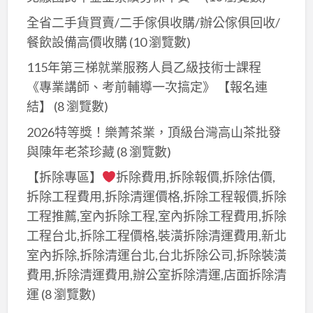
工
桃
新
修,
程,
全省二手貨買賣/二手傢俱收購/辦公傢俱回收/
園,
平
土
餐飲設備高價收購
(10 瀏覽數)
房
鎮
水
屋
115年第三梯就業服務人員乙級技術士課程
室
工
翻
《專業講師、考前輔導一次搞定》 【報名連
內
程
修
結】
(8 瀏覽數)
裝
行,
桃
修,
2026特等獎！樂菁茶業，頂級台灣高山茶批發
新
園,
大
與陳年老茶珍藏
(8 瀏覽數)
北
桃
溪
土
【拆除專區】
拆除費用,拆除報價,拆除估價,
園
室
水
拆除工程費用,拆除清運價格,拆除工程報價,拆除
老
內
師
工程推薦,室內拆除工程,室內拆除工程費用,拆除
屋
裝
傅,
翻
工程台北,拆除工程價格,裝潢拆除清運費用,新北
修,
屋
新
室內拆除,拆除清運台北,台北拆除公司,拆除裝潢
楊
頂
透
費用,拆除清運費用,辦公室拆除清運,店面拆除清
梅
防
天,
運
(8 瀏覽數)
室
水
桃