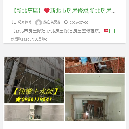
房
鎮
中
程,
新
新
天
屋
浴
壢
【新北專區】
新北市房屋修繕,新北房屋修繕,板橋房屋修繕,中和房屋修繕,永和房屋修繕,新店房屋修繕,土城房屋修繕,三峽房屋修繕,新莊房屋修繕,五股房屋修繕,三重蘆洲房屋修繕,樹林房屋修繕,舊屋修繕,老屋修繕,新北修繕工程,舊屋翻新新北市,浴室整修,全屋翻新
店
北
北
翻
修
室
舊
面
浴
市
新,
房屋翻修
純白色黑貓
2026-07-06
繕,
裝
屋
裝
室
泥
大
【新北市房屋修繕,新北房屋修繕,房屋整修推薦】
[…]
新
修,
翻
潢
翻
作
溪
北
鶯
修
總瀏覽2320 , 今天瀏覽0
拆
修
工
透
房
歌
除,
推
程,
天
屋
浴
店
薦,
【泥
泥
翻
修
室
面
浴
作
作
新,
繕,
裝
拆
室
專
工
楊
板
修,
除
裝
區】
程
梅
橋
浴
清
修
推
透
房
室
運,
費
台
薦,
天
屋
統
店
用,
北
泥
翻
修
包,
面
浴
泥
作
新,
繕,
桃
室
室
作
工
透
中
園
內
裝