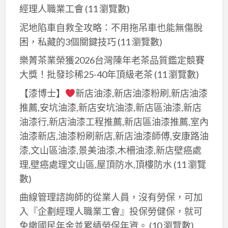
繕,
繕
八
格,
經理人職業工會
(11 瀏覽數)
泥
桃
工
德
拆
作
泥地陷車自救全攻略：不用拖吊車也能無傷脫
園
程,
室
除
估
困，私藏的3個關鍵技巧
(11 瀏覽數)
房
舊
內
清
價,
屋
屋
樂菁茶業榮獲2026台灣陳年老茶品質鑑定競賽
裝
運
泥
修
翻
大獎！批發珍稀25-40年頂級老茶
(11 瀏覽數)
修,
費
作
繕,
新
鶯
用
工
【漆博士】
新店油漆,新店油漆粉刷,新店油漆
桃
新
歌
班,
推薦,安坑油漆,新店安坑油漆,新店區油漆,新店
園
北
室
泥
油漆行,新店油漆工程推薦,新店區油漆推薦,室內
房
市,
內
作
油漆新店,油漆粉刷新店,新店油漆師傅,安康路油
屋
浴
裝
工
漆,文山區油漆,景美油漆,木柵油漆,新店壁癌處
整
室
修,
程
理,壁癌處理文山區,屋頂防水,頂樓防水
(11 瀏覽
修,
整
龍
新
數)
房
修,
潭
北,
屋
全
曲線管理諮詢師的從業人員，沒有勞保，可加
室
土
裝
屋
入『企劃經理人職業工會』投保勞健保，就可
內
水
修
翻
免繳國民年金並累績勞保年資。
(10 瀏覽數)
裝