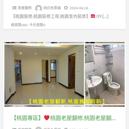
園
間
室
工
打
土
園
房屋翻修
純白色黑貓
2026-06-26
房
拆
整
程
底,
城
浴
【桃園裝修,桃園裝修工程,桃園室內裝修】
:09
[…]
屋
除,
修
行,
泥
房
室
裝
拆
總瀏覽684 , 今天瀏覽0
水
作
屋
翻
修,
除
泥
工
修
修
桃
裝
工
程
【桃
繕,
推
園
潢,
程
廠
園
三
薦,
房
拆
行,
商,
專
峽
桃
屋
除
泥
泥
區】
房
園
整
工
作
作
屋
浴
修,
程
報
工
桃
修
室
房
費
價,
程
園
繕,
裝
屋
用,
泥
估
老
新
修
翻
裝
作
價,
屋
莊
推
修
潢
工
泥
翻
房
薦,
【桃園專區】
桃園老屋翻修,桃園老屋翻新推薦,中壢老屋翻新,桃園舊屋翻新推薦,老屋翻新桃园,桃園老屋修繕,桃園房屋修繕,桃園房屋整修,房屋裝修桃園,房屋翻修桃園,桃園老屋翻新透天,桃園中古屋翻修,桃園中古屋翻新,八德老屋翻新,平鎮老屋翻新,龜山老屋翻新,桃園透天翻新,桃園老屋延壽
桃
拆
程
作
修,
屋
浴
園,
除
估
推