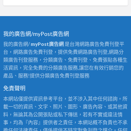
內
工
園
裝
程
中
修,
古
桃
屋
園
我的廣告網/myPost廣告網
翻
居
我的廣告網/
myPost廣告網
是台灣網路廣告免費刊登平
修,
家
台，網路廣告免費刊登，提供免費網路廣告刊登,網路分
桃
修
類廣告刊登服務，分類廣告、免費刊登、免費張貼各種生
園
繕,
活資訊，完全免費的分類廣告服務,讓您在有效行銷您的
中
桃
產品、服務!提供分類廣告免費刊登服務
古
園
屋
免責聲明
透
翻
天
本網站僅提供資訊參考平台，並不涉入其中任何諮詢。所
新,
翻
載一切的資訊、文字、照片、圖形、廣告內容、或其他資
八
新,
料，無論其為公開張貼或私下傳送，若有不實或違法情
德
桃
事，均為『內容』提供者之責任，本網站概不負責也不承
老
園
擔任何法律責任，僅係提供不特定對象刊登之媒介。任何