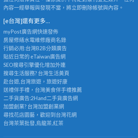
屋
輕
內容一經舉報與發現不當，將立即刪除帳號與內容。
翻
裝
新,
[e台灣]還有更多…
修
平
推
myPost廣告網
快速發佈
鎮
薦
房屋修繕
水電維修廠商名錄
老
行銷必用:台灣B2B
分類廣告
屋
貼近日常的
eTaiwan廣告網
翻
SEO搜尋引擎優化
增加外連
新,
搜尋生活服務? 台灣
生活黃頁
龜
赴台遊,台灣旅遊
，旅遊好康
山
送禮伴手禮，台灣美食
伴手禮
推薦
老
二手貨廣告:2Hand
二手貨
廣告網
屋
加盟創業? 台灣
加盟創業
網
翻
尋找花店園藝，歡迎到
台灣花網
新,
台灣茶葉批發
,烏龍茶,紅茶
桃
園