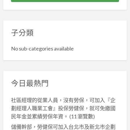
區
裝
格,
防
屋
林
室
潢
泥
水
翻
房
內
拆
作
新
屋
裝
除
師
推
修
子分類
修,
清
傅
薦,
繕,
中
運,
推
老
舊
壢
裝
No sub-categories available
薦
屋
屋
室
潢
台
翻
修
內
拆
北,
新
繕,
裝
除
台
桃
老
修,
費
北
今日最熱門
园,
屋
龜
用,
泥
桃
修
山
拆
作
園
繕,
社區經理的從業人員，沒有勞保，可加入『企
室
除
工
老
新
劃經理人職業工會』投保勞健保，就可免繳國
內
清
程
屋
北
民年金並累績勞保年資。
(11 瀏覽數)
裝
運
廠
修
修
修,
價
儲備幹部，勞健保可加入台北市及新北巿企劃
商,