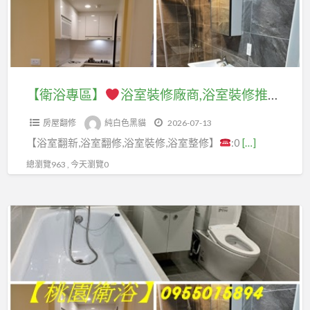
天
屋
中
浴
格,
裝
翻
古
室
拆
修,
修,
屋
裝
除
桃
中
翻
修
清
園
壢
修,
廠
運
【衛浴專區】
浴室裝修廠商,浴室裝修推薦,台北浴室裝修,台北浴室整修,浴室翻新台北,浴室翻修台北,浴室翻修新北,浴室整修,浴室修繕,台北浴室裝修推薦,新北浴室裝修推薦,新北浴室翻修推薦,浴室裝修費用,浴室裝修價格,浴室泥作價格,浴室工程,廚房浴室整修
修
老
桃
商,
費
繕
屋
園
房屋翻修
純白色黑貓
2026-07-13
浴
用,
透
翻
房
【浴室翻新,浴室翻修,浴室裝修,浴室整修】
:0
[…]
室
拆
天,
新,
屋
裝
除
總瀏覽963 , 今天瀏覽0
桃
桃
整
修
報
園
園
修,
推
價,
老
透
【衛
桃
薦,
拆
屋
天
浴
園
台
除
翻
翻
專
房
北
費
新
新,
區】
屋
浴
用,
透
舊
裝
室
辦
天,
屋
桃
修,