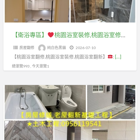
裝
公
桃
裝
園
舊
修,
室
園
修
浴
屋
台
拆
透
桃
室
裝
北
除,
天
園,
裝
修
【衛浴專區】
桃園浴室裝修,桃園浴室修繕,桃園區浴室裝修,桃園浴室翻修,中壢浴室裝修,龜山浴室裝修,八德浴室裝修,龍潭浴室裝修,平鎮浴室裝修,鶯歌浴室裝修,浴室統包,桃園衛浴設備,桃園衛浴更新,桃園廁所翻新,桃園浴室翻修推薦,桃園浴室裝修推薦,浴室廚房翻修桃園
浴
店
舊
中
修,
桃
室
面
屋
壢
房屋翻修
純白色黑貓
2026-07-10
桃
園,
整
拆
翻
中
【桃園浴室翻修,桃園浴室裝修,桃園浴室翻新】
:
[…]
園
桃
修,
除
新,
古
浴
園
總瀏覽993 , 今天瀏覽1
浴
費
透
屋
室
舊
室
用,
天
翻
修
屋
翻
拆
【泥
老
新,
繕,
修
新
除
作
屋
房
桃
繕,
台
廠
專
翻
屋
園
桃
北,
商,
區】
新
翻
區
園
浴
裝
桃
修
浴
透
室
潢
台
園
桃
室
天
翻
拆
北
區,
園,