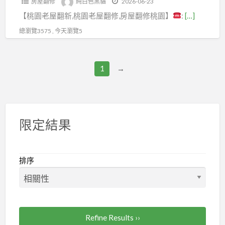
房屋翻修
純白色黑貓
2026-06-23
桃
修
室
桃
清
價,
薦,
【桃園老屋翻新,桃園老屋翻修,房屋翻修桃園】
:
[…]
園
繕,
廚
園
運
泥
泥
老
五
房
總瀏覽3575 , 今天瀏覽5
裝
費
作
做
屋
股
翻
修
用,
工
工
翻
房
修
推
木
程
程,
1
→
新
屋
桃
薦,
作
價
水
推
修
園
桃
拆
格,
泥
薦,
繕,
園
除
泥
工
中
三
室
工
作
程
限定結果
壢
重
內
程,
工
行,
老
蘆
裝
裝
程
屋
屋
洲
修
修
排序
報
頂
翻
房
推
拆
價,
防
新,
屋
薦,
除
泥
水,
桃
修
桃
清
作
頂
園
繕,
園
運,
價
樓
Refine Results ››
舊
樹