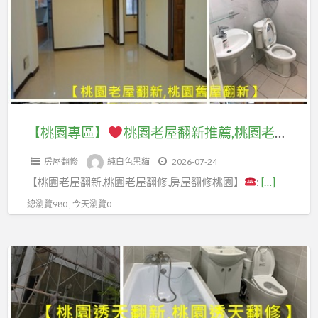
園
區】
拆
中
除
古
桃
廠
屋
園
商,
翻
老
拆
修,
屋
除
桃
翻
【桃園專區】
桃園老屋翻新推薦,桃園老屋翻修,桃園舊屋翻新推薦,桃園中古屋翻新,桃園中古屋翻修,桃園房屋整修,桃園房屋裝修,舊屋裝修桃園,桃園舊屋修繕,桃園透天翻新,中壢老屋翻新,桃園工程行推薦,桃園舊屋翻新,桃園舊屋翻修,中壢舊屋翻新,中壢舊屋翻修
工
園
新
程
房
房屋翻修
純白色黑貓
2026-07-24
推
公
屋
【桃園老屋翻新,桃園老屋翻修,房屋翻修桃園】
:
[…]
薦,
司,
改
桃
總瀏覽980 , 今天瀏覽0
拆
建,
園
除
桃
老
工
【透
園
屋
程
天
老
翻
推
專
屋
修,
薦,
區】
重