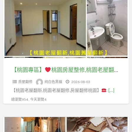
a
園
t
專
區】
桃
園
房
屋
整
【桃園專區】
桃園房屋整修,桃園老屋翻新推薦,桃園舊屋翻新推薦,桃園房屋裝修,桃園中古屋翻修,桃園房屋改建,桃園老屋重建,桃園老屋翻新,中壢舊屋翻新,中壢舊屋翻修,中壢老屋翻新,桃園透天翻新,舊屋裝修桃園,中壢中古屋翻新,房屋翻修桃園,桃園室內裝修推薦
修,
房屋翻修
純白色黑貓
2026-08-03
桃
【桃園老屋翻新,桃園老屋翻修,房屋翻修桃園】
:
[…]
園
老
總瀏覽954 , 今天瀏覽4
屋
翻
【拆
新
除
推