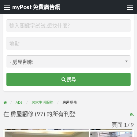
myPost 免費廣告網
搜尋
ADS
居家生活服務
房屋翻修
在 房屋翻修 (97) 的所有刊登
R
F
頁面 1 / 9
f
【桃