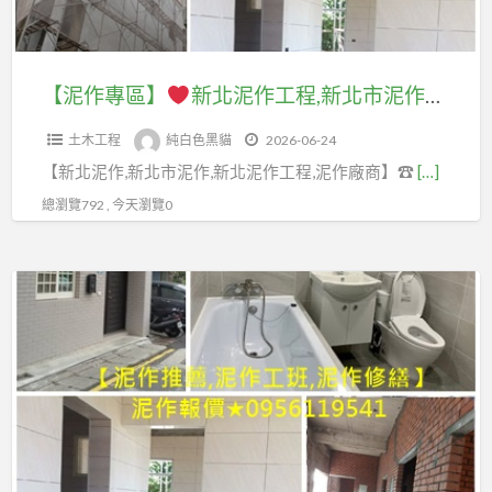
廠
報
繕
屋
泥
程
翻
商,
價,
工
裝
作
報
修
新
泥
程,
修,
工
價,
桃
【泥作專區】
新北泥作工程,新北市泥作工程,板橋泥作,新莊泥作,土城泥作,中和泥作,三峽泥作,樹林泥作,五股泥作,三重泥作,蘆洲泥作,新店泥作,泥作工程報價,新北泥作師傅,泥作工程行,泥作報價,新北市泥作廠商,新北工程行,泥作師傅推薦,屋頂防水,浴室泥作,新北市土水工程
北
作
台
浴
程,
房
園,
市
打
北
室
土木工程
純白色黑貓
2026-06-24
新
屋
老
土
底,
浴
裝
【新北泥作,新北市泥作,新北泥作工程,泥作廠商】☎
[…]
北
土
屋
水
泥
室
修
市
木
拉
總瀏覽792 , 今天瀏覽0
工
作
裝
推
泥
修
皮
程,
工
修
薦,
作
繕,
桃
新
程
【泥
推
居
工
土
園
北
廠
作
薦,
家
程,
水
市
商,
專
新
土
板
工
泥
泥
區】
北
木
橋
程
作
作
浴
修
泥
價
工
工
新
室
繕,
作,
格,
程,
程
北
裝
屋
新
泥
土
估
泥
修
頂