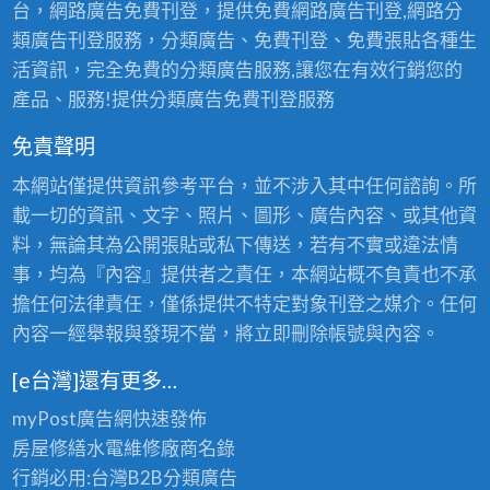
班,
台，網路廣告免費刊登，提供免費網路廣告刊登,網路分
修
園
新
類廣告刊登服務，分類廣告、免費刊登、免費張貼各種生
土
北
活資訊，完全免費的分類廣告服務,讓您在有效行銷您的
水
市
產品、服務!提供分類廣告免費刊登服務
工
土
程,
免責聲明
水
桃
工
本網站僅提供資訊參考平台，並不涉入其中任何諮詢。所
園
程,
載一切的資訊、文字、照片、圖形、廣告內容、或其他資
區
浴
料，無論其為公開張貼或私下傳送，若有不實或違法情
土
室
事，均為『內容』提供者之責任，本網站概不負責也不承
水,
泥
擔任何法律責任，僅係提供不特定對象刊登之媒介。任何
桃
作,
內容一經舉報與發現不當，將立即刪除帳號與內容。
園
屋
[e台灣]還有更多…
老
頂
屋
myPost廣告網
快速發佈
防
拉
房屋修繕
水電維修廠商名錄
水,
皮,
行銷必用:台灣B2B
分類廣告
頂