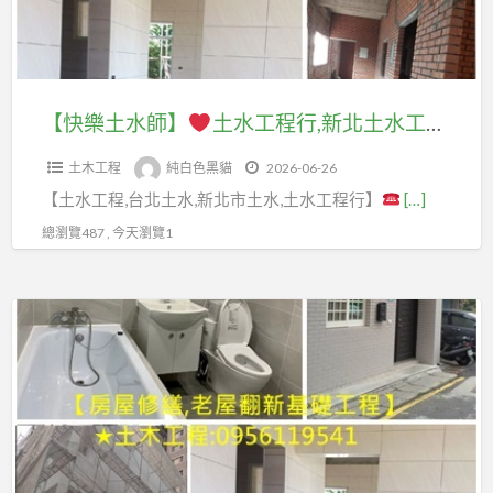
台
工
工
水
土
泥
北,
程
程,
泥
水
作
浴
估
居
工
工
工
室
價,
家
程,
程
程
【快樂土水師】
土水工程行,新北土水工程,新北市泥作廠商,新北市土水工程,新北市泥作工程,土水修繕工程,台北土水工程,土水估價,土水師傅,土水工程價格,土水工程估價,泥作工程估價,泥作工程價格,浴室整修估價,衛浴整修估價,土水師傅價格,浴室裝修,屋頂防水,頂樓防水
翻
土
土
桃
行,
報
修
木
木
園
土木工程
純白色黑貓
2026-06-26
新
價,
費
工
修
工
【土水工程,台北土水,新北市土水,土水工程行】
[…]
北
泥
用,
程
繕,
程
土
作
總瀏覽487 , 今天瀏覽1
浴
報
土
行,
水
價
室
價,
木
桃
工
格,
翻
房
【泥
工
園
程,
泥
修
屋
作
程
浴
新
作
新
土
專
估
室
北
工
北,
木
區】
價,
裝
市
班,
浴
修
土
修,
泥
泥
室
繕,
新
木
透
作
作
修
房
北
工
天