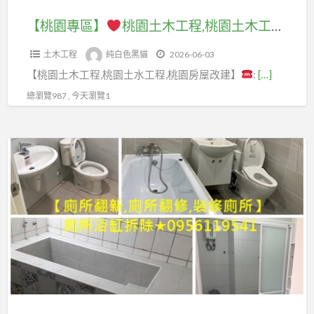
木
水
防
作,
浴
泥
修
工
師
水,
【桃園專區】
桃園土木工程,桃園土木工程推薦,桃園土木工程廠商,桃園房屋改建,桃園老屋重建,桃園土木工程行,桃園泥作工程,桃園泥作推薦,桃園土水工程,桃園泥作工程推薦,桃園水泥工程,桃園工程行,桃園老屋拉皮,外牆拉皮,透天翻修桃園,透天老屋翻修桃園,公寓改套房
土
室
作,
繕
程,
傅,
頂
城
裝
五
公
土木工程
純白色黑貓
2026-06-03
桃
土
樓
泥
修
股
司,
【桃園土木工程,桃園土水工程,桃園房屋改建】
:
[…]
園
水
防
作,
費
泥
浴
土
工
水
總瀏覽987 , 今天瀏覽1
中
用,
作,
室
木
程
和
浴
三
整
工
價
泥
室
【衛
重
修
程
格,
作,
裝
浴
泥
估
推
土
中
修
專
作,
價,
薦,
水
永
價
區】
蘆
浴
桃
工
和
格,
洲
室
園
程
泥
台
浴
泥
裝
土
估
作,
北
室
作,
修
木
價,
新
浴
重
新
推
工
泥
店
室
新
店
薦,
程
作
泥
更