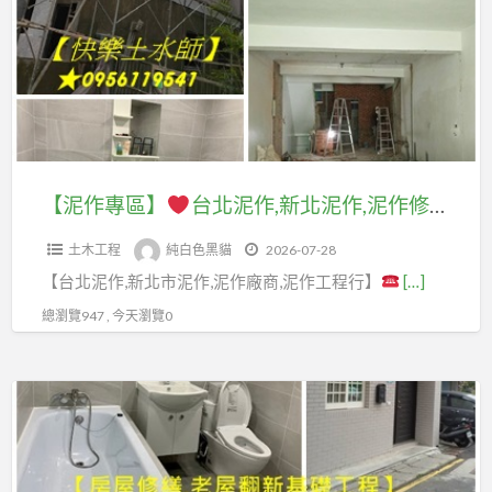
工
區】
繕,
程
泥
推
台
作
薦,
北
修
桃
泥
繕,
園
作,
新
土
新
【泥作專區】
台北泥作,新北泥作,泥作修繕,泥作師傅推薦,泥作廠商,泥作工程價格,台北泥作工程行,新北市泥作工程,泥作工程推薦,泥作工程報價,泥作價格,泥作工班,泥作報價,泥作打底,泥作工程廠商,泥作工程估價,泥作推薦,泥做工程,水泥工程行,屋頂防水,頂樓防水
北
木
北
泥
工
土木工程
純白色黑貓
2026-07-28
泥
作,
程
【台北泥作,新北市泥作,泥作廠商,泥作工程行】
[…]
作,
土
廠
泥
總瀏覽947 , 今天瀏覽0
木
商,
作
師
桃
修
傅,
【泥
園
繕,
水
作
泥
泥
泥
專
作
作
師
區】
推