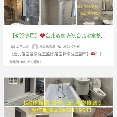
北
壢
作
台
土
房
泥
工
北
木
屋
作,
程
浴
工
修
桃
行,
室
程
繕,
園
新
裝
修
【衛浴專區】
台北浴室裝修,台北浴室整修,浴室翻新台北,浴室翻修費用,浴室翻修新北,浴室修繕工程,台北浴室裝修推薦,新北浴室裝修推薦,新北浴室翻修推薦,浴室裝修推薦,浴室裝修費用,浴室裝修價格,台北浴室更新,台北衛浴整修,浴室工程,浴室報價,浴室泥作,浴室統包
土
房
北
修,
繕,
木
屋
市
土木工程
純白色黑貓
2026-07-10
台
房
工
改
泥
【台北浴室裝修,浴室整修,浴室翻修,浴室翻新】
[…]
北
屋
程
建,
作
浴
修
總瀏覽880 , 今天瀏覽1
修
桃
工
室
繕
繕,
園
程,
整
土
房
老
【快
泥
修,
木
屋
屋
樂
作
浴
工
修
重
土
工
室
程,
繕
建,
水
程
翻
土
土
桃
師】
推
新
木
木
園
薦,