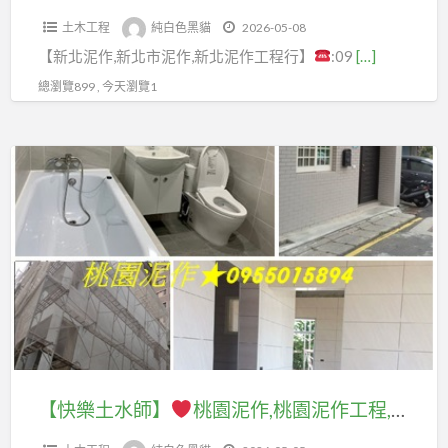
工
作,
室
室
程
木
浴
土木工程
純白色黑貓
2026-05-08
程,
鶯
泥
翻
行,
工
整
【新北泥作,新北市泥作,新北泥作工程行】
:09
[…]
泥
歌
作,
修,
泥
程
修
作
泥
浴
總瀏覽899 , 今天瀏覽1
新
作
行,
估
工
作,
室
北
報
桃
價,
程
泥
統
浴
價,
【快
園
土
行,
作
包
室
新
樂
泥
水
板
工
翻
北
土
作
師
橋
程
新,
市
水
工
傅
泥
報
浴
泥
師】
程,
價
作,
價,
室
作
桃
格,
新
泥
翻
廠
桃
園
浴
莊
作
新
商,
園
泥
室
泥
工
推
新
泥
作
裝
作,
程
薦,
北
作,
推
修,
【快樂土水師】
桃園泥作,桃園泥作工程,桃園泥作推薦,桃園區泥作,中壢泥作,龜山泥作,八德泥作,龍潭泥作,平鎮泥作,楊梅泥作,鶯歌泥作,桃園泥作價格,桃園泥作工程推薦,桃園泥作師傅推薦,桃園土水工程,桃園區土水,桃園老屋拉皮,桃園外牆拉皮,桃園浴室泥作,桃園屋頂防水,頂樓防水
土
價
廁
工
桃
薦,
屋
城
格,
所
程