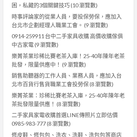
鎮
拉
報
工
困，私藏的3個關鍵技巧
(10 瀏覽數)
浴
泥
皮,
價,
班,
室
時事評論家的從業人員，要投保勞保，應加入
作,
透
泥
屋
防
台北市企劃經理人職業工會。
(9 瀏覽數)
楊
天
作
頂
水,
梅
翻
0914-259911 台中二手家具收購 高價收購傢俱
修
防
廁
泥
修
中古家電
(9 瀏覽數)
繕,
水
所
作,
桃
泥
浴
樂菁茶業珍稀比賽老茶入庫！25-40年陳年老茶
鶯
園,
作
缸
批發，限量供應中！
(9 瀏覽數)
歌
透
推
拆
泥
天
銷售助聽器的工作人員、業務人員，應加入台
薦,
除,
作,
老
北市百貨行售貨職業工會投勞保
(8 瀏覽數)
泥
浴
桃
屋
作
樂菁茶業：珍稀比賽老茶入庫，25-40年陳年老
缸
園
翻
廠
茶批發限量供應！
(8 瀏覽數)
拆
泥
修
商
除
二手家具家電收購首選LINE傳照片立即估價
作
桃
新
防
0985-983-777
(8 瀏覽數)
價
園,
北
水,
格,
公
修皮鞋、修包包、洗衣、洗鞋、洗包包等商店
市,