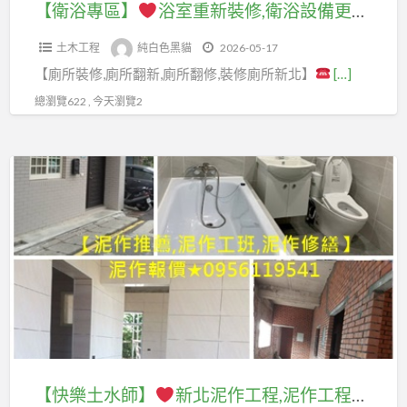
裝
泥
泥
【衛浴專區】
浴室重新裝修,衛浴設備更新,浴室翻修費用,新北浴室翻修,新北浴室翻新,浴室翻新推薦,廁所輕裝修,廁所裝修,浴室修繕,廁所翻新,廁所翻修,裝修廁所,浴室廚房翻修,浴室泥作,浴室防水,廁所浴缸拆除,浴缸拆除防水,廁所翻新價格,廁所廚房裝修,廁所重新裝修
廠
工
作,
新,
修,
作,
做,
商,
程
三
台
土木工程
純白色黑貓
2026-05-17
衛
泥
泥
桃
估
峽
北
【廁所裝修,廁所翻新,廁所翻修,裝修廁所新北】
[…]
浴
作
作
園
價,
泥
衛
設
工
工
總瀏覽622 , 今天瀏覽2
房
泥
作,
浴
備
程
班,
屋
作
新
整
更
報
屋
改
工
【快
莊
修,
新,
價,
頂
建,
程
樂
泥
浴
浴
新
防
桃
價
土
作,
室
室
北
水,
園
格,
水
五
工
翻
泥
頂
老
浴
師】
股
程,
修
作
樓
屋
室
泥
浴
費
師
防
重
整
新
作,
室
用,
傅,
水
建,
修
北
樹
報
新
泥
桃
估
泥
林
價,
北
作
園
價,
作
泥
浴
【快樂土水師】
新北泥作工程,泥作工程行,板橋泥作,新莊泥作,土城泥作,中和泥作,三峽泥作,樹林泥作,五股泥作,三重泥作,新北市泥作工程,泥作工程報價,泥作修繕,泥作推薦,泥作廠商新北市,新北工程行,新北泥作師傅推薦,泥作工班,新北市土水工程,浴室泥作,屋頂防水,頂樓防水
浴
工
土
衛