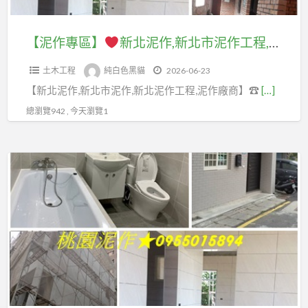
莊
作
水
價,
作,
推
防
泥
價
修
泥
新
薦,
水,
【泥作專區】
新北泥作,新北市泥作工程,新北工程行,板橋泥作,土城泥作,中和泥作,中永和泥作,新店泥作,三峽泥作,新莊泥作,五股泥作,樹林泥作,鶯歌泥作,泥作工程報價,泥作工程價格,泥作工程行新北,泥作師傅推薦,台北泥作推薦,土木工程修繕,土水師傅推薦,泥作工班,屋頂防水
作,
格,
繕
作
北
新
頂
土
泥
工
推
土木工程
純白色黑貓
2026-06-23
市
北
樓
城
作
程,
薦,
【新北泥作,新北市泥作,新北泥作工程,泥作廠商】☎
[…]
泥
浴
防
泥
修
台
泥
作
室
水
總瀏覽942 , 今天瀏覽1
作,
繕,
北
做
工
翻
中
房
土
工
程,
修
和
屋
【桃
水
程,
新
推
泥
裝
園
工
水
北
薦,
作,
修,
專
程,
泥
工
浴
三
房
區】
土
工
程
室
峽
屋
水
程
行,
裝
泥
整
桃
估
行,
板
修
作,
修,
園
價,
屋
橋
推
樹
房
土
土
頂
泥
薦,
林
屋