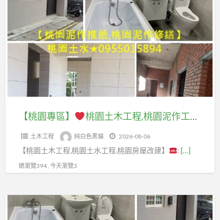
a
園
t
專
區】
桃
園
土
木
工
【桃園專區】
桃園土木工程,桃園泥作工程,桃園土木工程行,桃園土木修繕,桃園土木工程推薦,桃園土木工程廠商,桃園泥作推薦,桃园土木工程承包,桃園土水師傅,中壢泥作,桃園房屋改建,桃園老屋重建,桃園水泥工程,桃園工程行,桃園浴室裝修,透天翻修桃園,老屋拉皮桃園
程,
土木工程
純白色黑貓
2026-08-06
桃
【桃園土木工程,桃園土水工程,桃園房屋改建】
:
[…]
園
泥
總瀏覽394 , 今天瀏覽3
作
工
【土
程,
木
桃