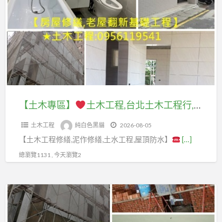
專
園
區】
土
木
土
工
木
程
工
行,
程,
桃
台
【土木專區】
土木工程,台北土木工程行,土木修繕,泥作修繕,新北泥作,土木師傅,水泥師傅,房屋整修,新北土木修繕,新北房屋修繕,土木工程修繕,房屋修繕土木工程,土木工程估價,土木工程報價,房屋土木修繕,房屋裝修,浴室裝修推薦,居家土木修繕,屋頂防水,頂樓防水
園
北
土
土木工程
純白色黑貓
2026-08-05
土
木
【土木工程修繕,泥作修繕,土水工程,屋頂防水】
[…]
木
修
工
總瀏覽1131 , 今天瀏覽2
繕,
程
桃
行,
園
【泥
土
土
作
木
木
專
修