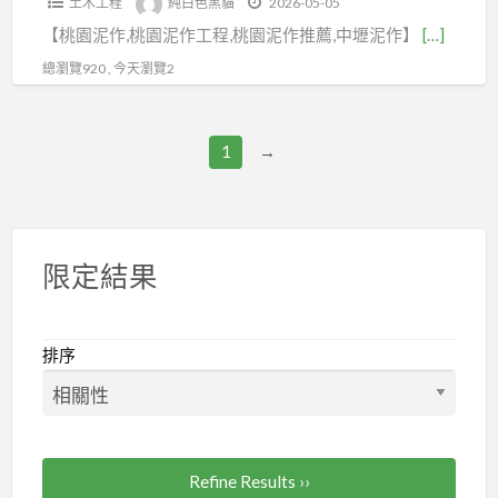
土木工程
純白色黑貓
2026-05-05
園
桃
頂
泥
泥
輕
行,
【桃園泥作,桃園泥作工程,桃園泥作推薦,中壢泥作】
[…]
泥
園
防
作,
作
裝
泥
作
土
水,
總瀏覽920 , 今天瀏覽2
中
工
修,
作
工
水
頂
和
程
廁
師
程,
工
樓
泥
行
所
傅
1
→
桃
程,
防
作,
新
裝
推
園
桃
水
三
北,
修,
薦,
泥
園
峽
泥
浴
屋
作
泥
泥
作
室
頂
限定結果
推
作
作,
師
修
防
薦,
工
樹
傅
繕,
水,
桃
程
林
推
排序
廁
浴
園
推
泥
薦,
所
室
區
薦,
作,
台
翻
泥
泥
桃
五
北
新,
作,
作,
園
股
泥
廁
新
Refine Results ››
中
水