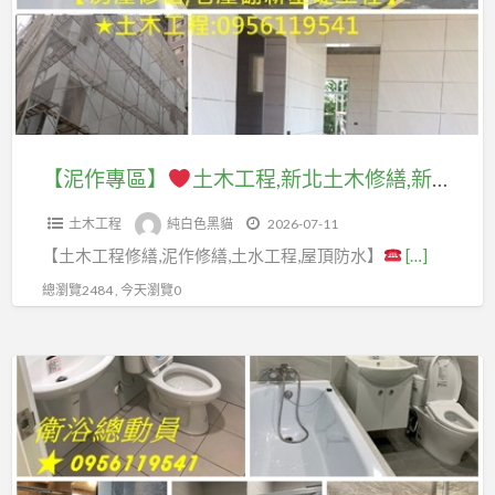
師
傅,
薦,
傅
房
土
桃
推
屋
木
园
薦,
整
工
土
泥
修,
程,
木
作
新
新
工
【泥作專區】
土木工程,新北土木修繕,新北泥作,新北房屋修繕,土木工程修繕,房屋修繕土木工程,居家土木修繕,土木工程估價,土木工程報價,房屋土木修繕,土水工程價格,泥作價格,泥作修繕,房屋裝修,房屋整修,房屋修繕公司,浴室整修估價,浴室裝修推薦,泥做,泥作工班,屋頂防水,頂樓防水
廠
北
北
程
商,
土
土木工程
純白色黑貓
2026-07-11
土
承
泥
木
【土木工程修繕,泥作修繕,土水工程,屋頂防水】
[…]
木
包,
作
修
修
桃
總瀏覽2484 , 今天瀏覽0
工
繕,
繕,
園
程
新
新
土
價
【衛
北
北
水
格,
浴
房
泥
師
台
專
屋
作,
傅,
北
區】
修
新
中
泥
繕,