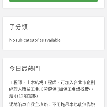
泥
作
所
北
壢
泥
作,
推
翻
市
泥
工
三
薦,
修,
土
作,
程,
重
土
裝
水
龜
桃
子分類
泥
木
修
工
山
園
作,
工
廁
程
泥
工
新
程
No sub-categories available
所,
作,
程
北
修
浴
八
行,
市
繕,
室
德
桃
泥
土
廚
泥
園
作
水
房
今日最熱門
作,
老
工
師
翻
龍
屋
程,
傅
修,
潭
拉
工程師、土木結構工程師，可加入台北市企劃
泥
推
浴
泥
皮,
經理人職業工會加勞健保((加保工會請找黃小
作
薦,
室
作,
外
姐))
(10 瀏覽數)
工
泥
泥
平
牆
程
作
泥地陷車自救全攻略：不用拖吊車也能無傷脫
作,