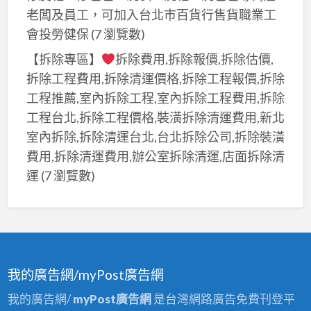
廁
桃
寓
老闆及員工，可加入台北巿百貨行售貨職業工
新
所
園
改
會投勞健保
(7 瀏覽數)
北
翻
泥
套
工
【拆除專區】
拆除費用,拆除報價,拆除估價,
新
作
房
程
價
拆除工程費用,拆除清運價格,拆除工程報價,拆除
工
行,
格,
工程推薦,室內拆除工程,室內拆除工程費用,拆除
程
新
廁
工程台北,拆除工程價格,裝潢拆除清運費用,新北
推
北
所
室內拆除,拆除清運台北,台北拆除公司,拆除裝潢
薦,
泥
廚
費用,拆除清運費用,辦公室拆除清運,店面拆除清
桃
作
房
運
(7 瀏覽數)
園
師
裝
泥
傅
修,
作
推
廁
師
薦,
所
傅
泥
重
推
我的廣告網/myPost廣告網
作
新
薦,
工
我的廣告網/
myPost廣告網
是台灣網路廣告免費刊登平
裝
桃