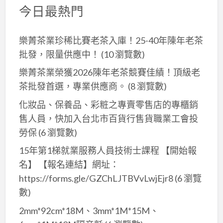
今日最熱門
樂菁茶業珍稀比賽老茶入庫！25-40年陳年老茶
批發，限量供應中！
(10 瀏覽數)
樂菁茶業榮獲2026陳年老茶競賽佳績！頂級老
茶批發首選，專業供應商。
(8 瀏覽數)
化妝品、保養品、彩粧之專賣零售店的專櫃銷
售人員，快加入台北市百貨行售貨職業工會投
勞保
(6 瀏覽數)
15年第1梯就業服務人員技術士課程 【開始報
名】 【報名連結】網址：
https://forms.gle/GZChLJTBVvLwjEjr8
(6 瀏覽
數)
2mm*92cm*18M、3mm*1M*15M、