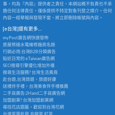
事，均為『內容』提供者之責任，本網站概不負責也不承
擔任何法律責任，僅係提供不特定對象刊登之媒介。任何
內容一經舉報與發現不當，將立即刪除帳號與內容。
[e台灣]還有更多…
myPost廣告網
快速發佈
房屋修繕
水電維修廠商名錄
行銷必用:台灣B2B
分類廣告
貼近日常的
eTaiwan廣告網
SEO搜尋引擎優化
增加外連
搜尋生活服務? 台灣
生活黃頁
赴台遊,台灣旅遊
，旅遊好康
送禮伴手禮，台灣美食
伴手禮
推薦
二手貨廣告:2Hand
二手貨
廣告網
加盟創業? 台灣
加盟創業
網
尋找花店園藝，歡迎到
台灣花網
台灣茶葉批發
,烏龍茶,紅茶