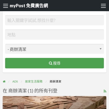
myPost 免費廣告網
搜尋
ADS
居家生活服務
商辦清潔
在 商辦清潔 (1) 的所有刊登
R
F
(大
f
家