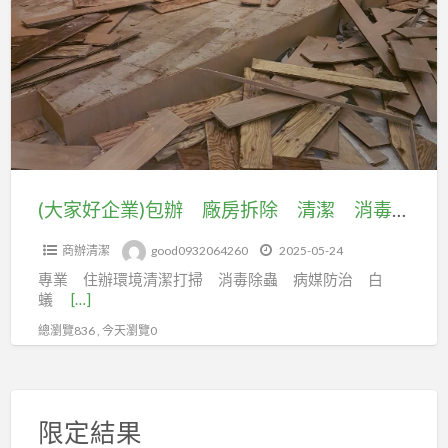
a
好
t
企
業)
包
辦
廠
房
拆
(大家好企業)包辦 廠房拆除 清潔 消毒 油漆 垃圾運棄 資源回收等工程
除
商辦清潔
good0932064260
2025-05-24
清
專業 住辦環境清潔打掃 消毒除蟲 病媒防治 白
潔
蟻
[…]
消
總瀏覽836 , 今天瀏覽0
毒
油
漆
垃
限定結果
圾