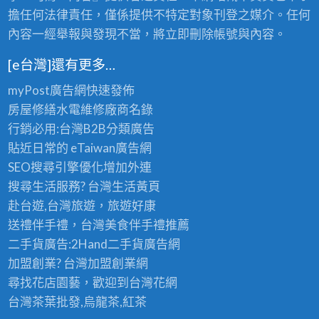
擔任何法律責任，僅係提供不特定對象刊登之媒介。任何
內容一經舉報與發現不當，將立即刪除帳號與內容。
[e台灣]還有更多…
myPost廣告網
快速發佈
房屋修繕
水電維修廠商名錄
行銷必用:台灣B2B
分類廣告
貼近日常的
eTaiwan廣告網
SEO搜尋引擎優化
增加外連
搜尋生活服務? 台灣
生活黃頁
赴台遊,台灣旅遊
，旅遊好康
送禮伴手禮，台灣美食
伴手禮
推薦
二手貨廣告:2Hand
二手貨
廣告網
加盟創業? 台灣
加盟創業
網
尋找花店園藝，歡迎到
台灣花網
台灣茶葉批發
,烏龍茶,紅茶