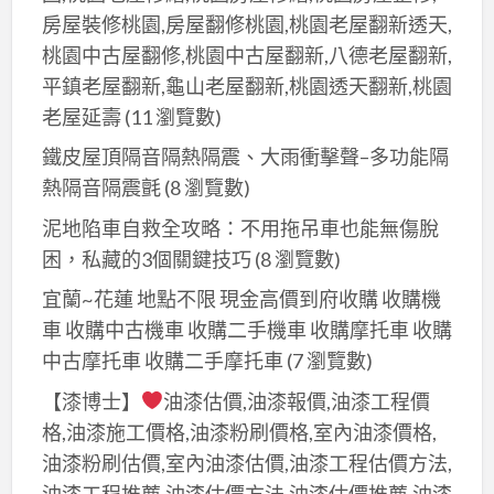
房屋裝修桃園,房屋翻修桃園,桃園老屋翻新透天,
桃園中古屋翻修,桃園中古屋翻新,八德老屋翻新,
平鎮老屋翻新,龜山老屋翻新,桃園透天翻新,桃園
老屋延壽
(11 瀏覽數)
鐵皮屋頂隔音隔熱隔震、大雨衝擊聲–多功能隔
熱隔音隔震氈
(8 瀏覽數)
泥地陷車自救全攻略：不用拖吊車也能無傷脫
困，私藏的3個關鍵技巧
(8 瀏覽數)
宜蘭~花蓮 地點不限 現金高價到府收購 收購機
車 收購中古機車 收購二手機車 收購摩托車 收購
中古摩托車 收購二手摩托車
(7 瀏覽數)
【漆博士】
油漆估價,油漆報價,油漆工程價
格,油漆施工價格,油漆粉刷價格,室內油漆價格,
油漆粉刷估價,室內油漆估價,油漆工程估價方法,
油漆工程推薦,油漆估價方法,油漆估價推薦,油漆