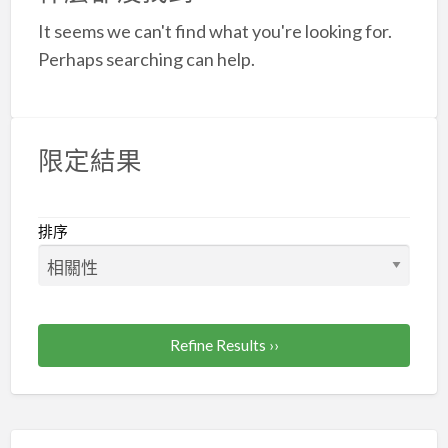
a
It seems we can't find what you're looking for.
t
Perhaps searching can help.
限定結果
排序
Refine Results ››