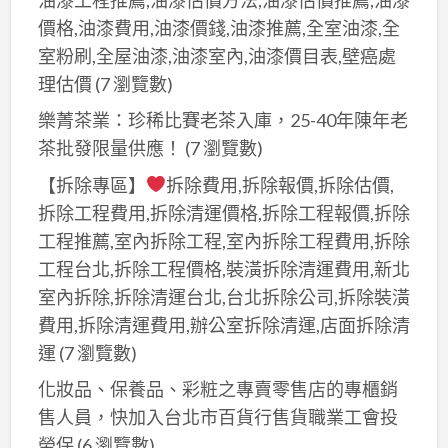
價格,油漆費用,油漆價錢,油漆推薦,全室油漆,全
室粉刷,全屋油漆,油漆室內,油漆價目表,壁癌處
理估價
(7 瀏覽數)
樂菁茶業：珍稀比賽老茶入庫，25-40年陳年老
茶批發限量供應！
(7 瀏覽數)
【拆除專區】
拆除費用,拆除報價,拆除估價,
拆除工程費用,拆除清運價格,拆除工程報價,拆除
工程推薦,室內拆除工程,室內拆除工程費用,拆除
工程台北,拆除工程價格,裝潢拆除清運費用,新北
室內拆除,拆除清運台北,台北拆除公司,拆除裝潢
費用,拆除清運費用,辦公室拆除清運,店面拆除清
運
(7 瀏覽數)
化妝品、保養品、彩粧之專賣零售店的專櫃銷
售人員，快加入台北市百貨行售貨職業工會投
勞保
(6 瀏覽數)