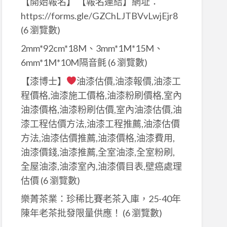
【開始報名】 【報名連結】網址：
https://forms.gle/GZChLJTBVvLwjEjr8
(6 瀏覽數)
2mm*92cm*18M、3mm*1M*15M、
6mm*1M*10M隔音氈
(6 瀏覽數)
【漆博士】
油漆估價,油漆報價,油漆工
程價格,油漆施工價格,油漆粉刷價格,室內
油漆價格,油漆粉刷估價,室內油漆估價,油
漆工程估價方法,油漆工程推薦,油漆估價
方法,油漆估價推薦,油漆價格,油漆費用,
油漆價錢,油漆推薦,全室油漆,全室粉刷,
全屋油漆,油漆室內,油漆價目表,壁癌處理
估價
(6 瀏覽數)
樂菁茶業：珍稀比賽老茶入庫，25-40年
陳年老茶批發限量供應！
(6 瀏覽數)