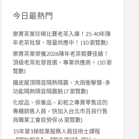
今日最熱門
樂菁茶業珍稀比賽老茶入庫！25-40年陳
年老茶批發，限量供應中！
(10 瀏覽數)
樂菁茶業榮獲2026陳年老茶競賽佳績！
頂級老茶批發首選，專業供應商。
(10 瀏
覽數)
鐵皮屋頂隔音隔熱隔震、大雨衝擊聲–多
功能隔熱隔音隔震氈
(7 瀏覽數)
化妝品、保養品、彩粧之專賣零售店的
專櫃銷售人員，快加入台北市百貨行售
貨職業工會投勞保
(6 瀏覽數)
15年第1梯就業服務人員技術士課程