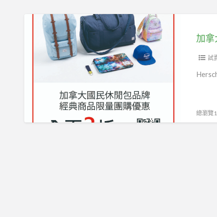
丈
量
加
估
拿
加拿
價
大
國
試
民
Hers
包
袋
品
總瀏覽13
牌
Herschel
限
時
團
購
3
折