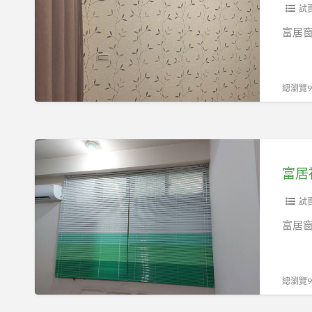
簾-
試
福
富居窗
科
店
買
總瀏覽96
一
窗
送
富
一
居
富居
窗
福
科
試
店-
富居窗
免
費
到
總瀏覽94
府