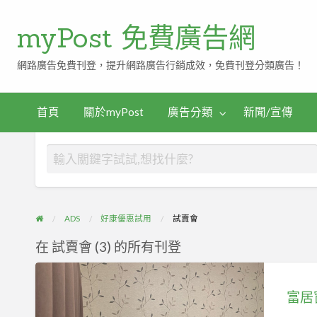
myPost 免費廣告網
網路廣告免費刊登，提升網路廣告行銷成效，免費刊登分類廣告！
首頁
關於myPost
廣告分類
新聞/宣傳
ADS
好康優惠試用
試賣會
在 試賣會 (3) 的所有刊登
富
居
富居
窗