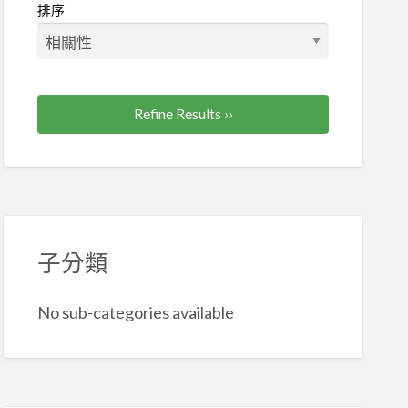
排序
Refine Results ››
子分類
No sub-categories available