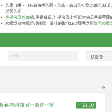
茶農自耕、自有高海拔茶園、茶廠，高山茶批發,烏龍茶,紅茶
樂菁茶業
準提佛母 推廣網
: 準提佛母, 准提佛母,七俱胝大佛母準提菩
水銀燈,複金屬燈超耗電，最佳的取代LED照明燈具
取代水銀
RS
Fe
for
窗簾-福科店 買一窗送一窗
$1.00
ad