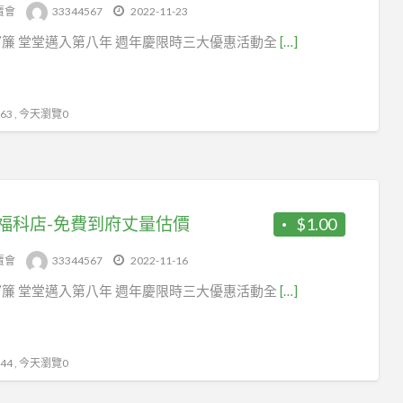
tag
賣會
33344567
2022-11-23
試
簾 堂堂邁入第八年 週年慶限時三大優惠活動全
[…]
賣
會
3 , 今天瀏覽0
福科店-免費到府丈量估價
$1.00
賣會
33344567
2022-11-16
簾 堂堂邁入第八年 週年慶限時三大優惠活動全
[…]
4 , 今天瀏覽0