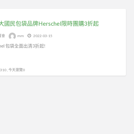
大國民包袋品牌Herschel限時團購3折起
賣會
mm
2022-03-15
chel 包袋全面出清3折起!
10 , 今天瀏覽0