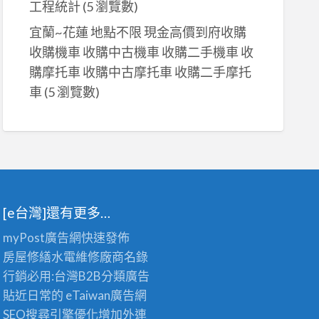
工程統計
(5 瀏覽數)
宜蘭~花蓮 地點不限 現金高價到府收購
收購機車 收購中古機車 收購二手機車 收
購摩托車 收購中古摩托車 收購二手摩托
車
(5 瀏覽數)
[e台灣]還有更多…
myPost廣告網
快速發佈
房屋修繕
水電維修廠商名錄
行銷必用:台灣B2B
分類廣告
貼近日常的
eTaiwan廣告網
SEO搜尋引擎優化
增加外連