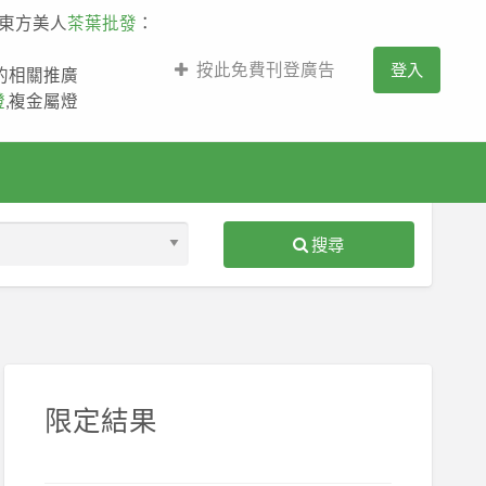
,東方美人
茶葉批發
：
按此免費刊登廣告
登入
薩的相關推廣
燈
,複金屬燈
搜尋
S
ed
限定結果