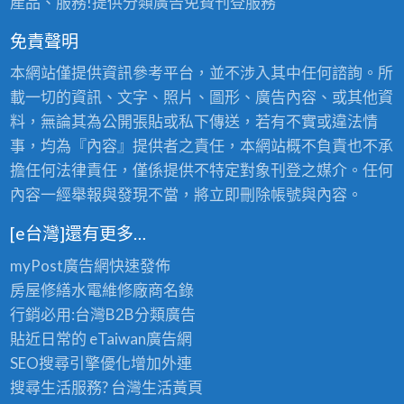
產品、服務!提供分類廣告免費刊登服務
免責聲明
本網站僅提供資訊參考平台，並不涉入其中任何諮詢。所
載一切的資訊、文字、照片、圖形、廣告內容、或其他資
料，無論其為公開張貼或私下傳送，若有不實或違法情
事，均為『內容』提供者之責任，本網站概不負責也不承
擔任何法律責任，僅係提供不特定對象刊登之媒介。任何
內容一經舉報與發現不當，將立即刪除帳號與內容。
[e台灣]還有更多…
myPost廣告網
快速發佈
房屋修繕
水電維修廠商名錄
行銷必用:台灣B2B
分類廣告
貼近日常的
eTaiwan廣告網
SEO搜尋引擎優化
增加外連
搜尋生活服務? 台灣
生活黃頁