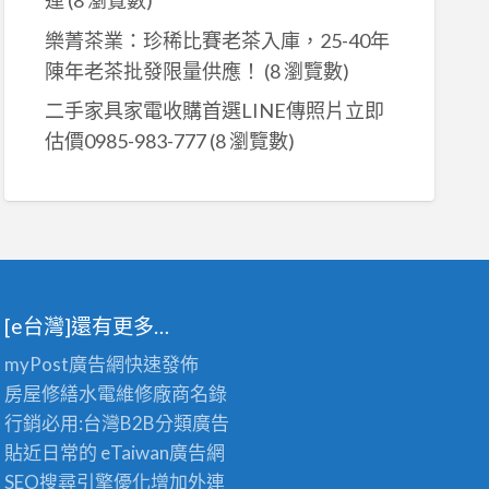
運
(8 瀏覽數)
樂菁茶業：珍稀比賽老茶入庫，25-40年
陳年老茶批發限量供應！
(8 瀏覽數)
二手家具家電收購首選LINE傳照片立即
估價0985-983-777
(8 瀏覽數)
[e台灣]還有更多…
myPost廣告網
快速發佈
房屋修繕
水電維修廠商名錄
行銷必用:台灣B2B
分類廣告
貼近日常的
eTaiwan廣告網
SEO搜尋引擎優化
增加外連