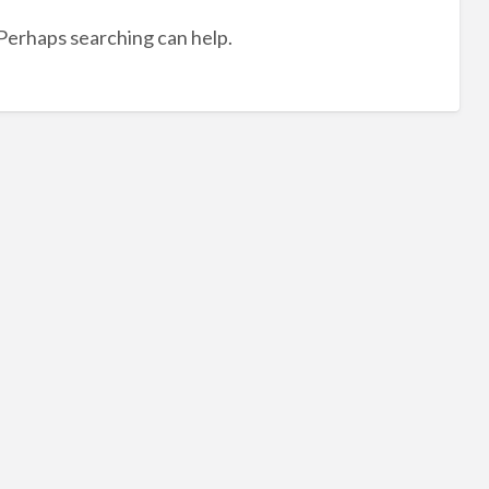
tag
 Perhaps searching can help.
外
勤/
司
機/
送
貨