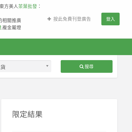
,東方美人
茶葉批發
：
按此免費刊登廣告
登入
薩的相關推廣
燈
,複金屬燈
搜尋
S
ed
限定結果