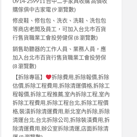
0914-259911 台中二手家具收購 高價收
購傢俱中古家電
(9 瀏覽數)
修皮鞋、修包包、洗衣、洗鞋、洗包包
等商店老闆及員工，可加入台北巿百貨
行售貨職業工會投勞健保
(8 瀏覽數)
銷售助聽器的工作人員、業務人員，應
加入台北市百貨行售貨職業工會投勞保
(8 瀏覽數)
【拆除專區】
拆除費用,拆除報價,拆除
估價,拆除工程費用,拆除清運價格,拆除工
程報價,拆除工程推薦,室內拆除工程,室內
拆除工程費用,拆除工程台北,拆除工程價
格,裝潢拆除清運費用,新北室內拆除,拆除
清運台北,台北拆除公司,拆除裝潢費用,拆
除清運費用,辦公室拆除清運,店面拆除清