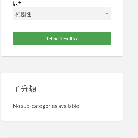
排序
Refine Results ››
子分類
No sub-categories available