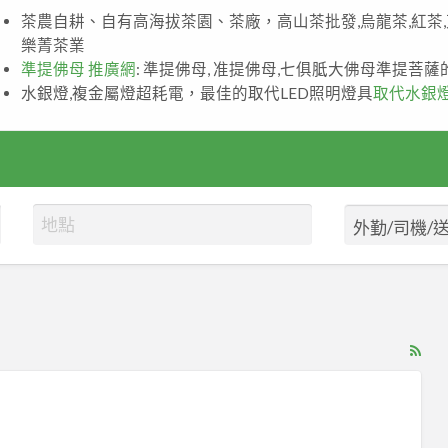
茶農自耕、自有高海拔茶園、茶廠，高山茶批發,烏龍茶,紅茶
樂菁茶業
準提佛母 推廣網
: 準提佛母, 准提佛母,七俱胝大佛母準提菩
水銀燈,複金屬燈超耗電，最佳的取代LED照明燈具
取代水銀
RS
Fe
for
ad