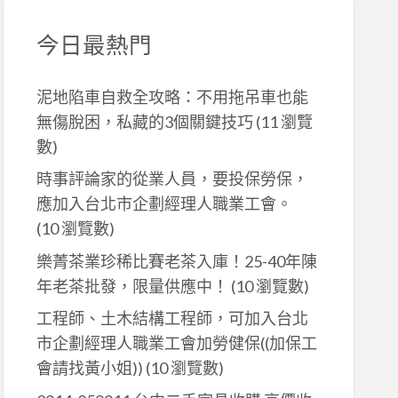
今日最熱門
泥地陷車自救全攻略：不用拖吊車也能
無傷脫困，私藏的3個關鍵技巧
(11 瀏覽
數)
時事評論家的從業人員，要投保勞保，
應加入台北市企劃經理人職業工會。
(10 瀏覽數)
樂菁茶業珍稀比賽老茶入庫！25-40年陳
年老茶批發，限量供應中！
(10 瀏覽數)
工程師、土木結構工程師，可加入台北
市企劃經理人職業工會加勞健保((加保工
會請找黃小姐))
(10 瀏覽數)