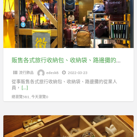
流
式
行
旅
襪、
行
造
收
型
納
襪、
包、
女
收
販售各式旅行收納包、收納袋、路邊攤的從業人員，快加入台北市百貨行售貨職業工會02-23699405簡小姐
襪、
納
少
流行飾品
edesk8
2022-03-23
袋、
女
從事販售各式旅行收納包、收納袋、路邊攤的從業人
路
襪
員，
[…]
邊
可
總瀏覽581 , 今天瀏覽0
攤
加
的
台
從
銷
北
業
售
市
人
各
百