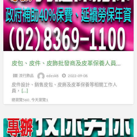
皮
會
件、
投
皮
保
飾
批
發
商
及
皮包、皮件、皮飾批發商及皮革保養人員，快加入台北市及新北市企劃經理人職業工會
皮
流行飾品
edesk8
2022-09-08
革
皮件設計、銷售皮包、皮飾及皮革保養等相關工作人
保
員，
[…]
養
總瀏覽560 , 今天瀏覽1
人
員，
快
販
加
賣
入