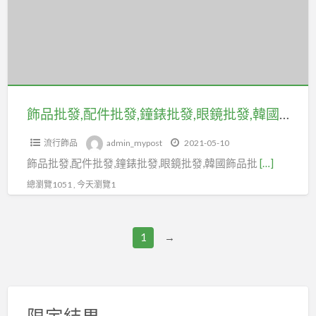
－
配
Q
件
豆
批
手
發,
創
鐘
坊
錶
飾品批發,配件批發,鐘錶批發,眼鏡批發,韓國飾品批貨相關可免費刊登廣告在coolbuy.com.tw
批
流行飾品
admin_mypost
2021-05-10
發,
飾品批發,配件批發,鐘錶批發,眼鏡批發,韓國飾品批
[…]
眼
鏡
總瀏覽1051 , 今天瀏覽1
批
發,
1
→
韓
國
飾
品
限定結果