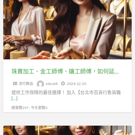
a
寶
t
加
工、
金
工
師
傅、
鑲
工
珠寶加工、金工師傅、鑲工師傅，如何延續勞保？台北市百貨行售貨職業工會助您輕鬆投保！
師
流行飾品
edesk8
2024-12-20
傅，
提供工作保障的最佳選擇！ 加入【台北市百貨行售貨職
如
[…]
何
總瀏覽297 , 今天瀏覽0
延
續
勞
珠
保？