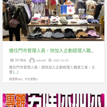
北
門
業
市
市
工
圖
管
會
書
理
投
文
人
保
具
員，
勞
運
快
保
送
加
擔任門市管理人員，快加入企劃經理人職業工會投保
業
入
職
流行飾品
edesk8
2022-12-20
企
業
擔任門市管理人員，趕快加入企劃經理人職業工會。主
劃
工
要
[…]
經
會
總瀏覽485 , 今天瀏覽0
理
投
人
勞
職
皮
保
業
包、
工