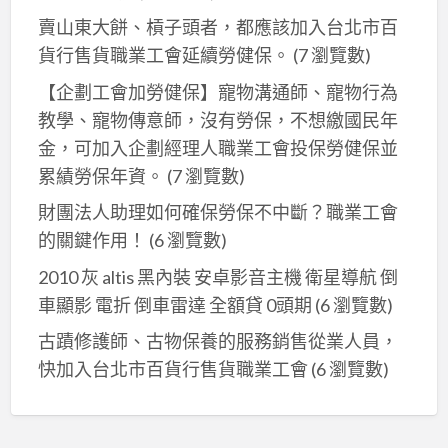
賣山東大餅、槓子頭者，都應該加入台北市百
貨行售貨職業工會延續勞健保。
(7 瀏覽數)
【企劃工會加勞健保】寵物溝通師、寵物行為
教學、寵物傳意師，沒有勞保，不想繳國民年
金，可加入企劃經理人職業工會投保勞健保並
累績勞保年資。
(7 瀏覽數)
財團法人助理如何確保勞保不中斷？職業工會
的關鍵作用！
(6 瀏覽數)
2010 灰 altis 黑內裝 安卓影音主機 衛星導航 倒
車顯影 電折 倒車雷達 全額貸 0頭期
(6 瀏覽數)
古蹟修護師、古物保養的服務銷售從業人員，
快加入台北市百貨行售貨職業工會
(6 瀏覽數)