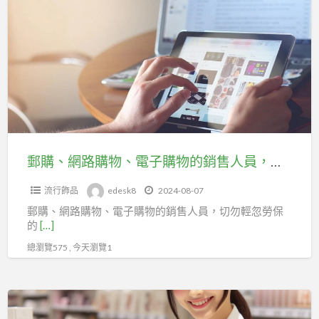
購、
投
台
網
保！
北
路
市
購
百
物、
貨
電
行
子
售
購
貨
物
郵購、網路購物、電子購物的銷售人員，歡迎勞保加入台北市百貨行售貨職業工會！
職
的
業
流行飾品
edesk8
2024-08-07
銷
工
郵購、網路購物、電子購物的銷售人員，切勿輕忽勞保
售
會
的
[…]
人
助
總瀏覽575 , 今天瀏覽1
員，
您
歡
輕
迎
百
鬆
勞
貨