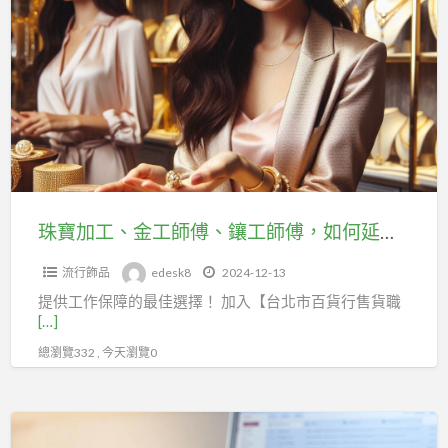
寶
台
加
北
工、
市
金
百
工
貨
師
行
傅、
售
鑲
貨
工
珠寶加工、金工師傅、鑲工師傅，如何延續勞保？台北市百貨行售貨職業工會助您輕鬆投保！
職
師
業
流行飾品
edesk8
2024-12-13
傅，
工
提供工作保障的最佳選擇！ 加入【台北市百貨行售貨職
如
會
[…]
何
助
總瀏覽332 , 今天瀏覽0
延
您
續
輕
勞
郵
鬆
保？