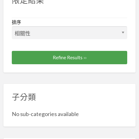
批
貨
相
排序
關
可
免
費
Refine Results ››
刊
登
廣
告
在
子分類
coolbuy.com.tw
No sub-categories available