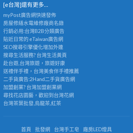
[e台灣]還有更多…
myPost廣告網
快速發佈
房屋修繕
水電維修廠商名錄
行銷必用:台灣B2B
分類廣告
貼近日常的
eTaiwan廣告網
SEO搜尋引擎優化
增加外連
搜尋生活服務? 台灣
生活黃頁
赴台遊,台灣旅遊
，旅遊好康
送禮伴手禮，台灣美食
伴手禮
推薦
二手貨廣告:2Hand
二手貨
廣告網
加盟創業? 台灣
加盟創業
網
尋找花店園藝，歡迎到
台灣花網
台灣茶葉批發
,烏龍茶,紅茶
首頁
批發網
台灣手工皂
廠房LED燈具