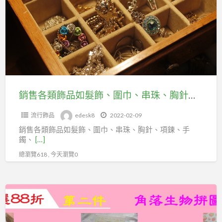
員，
類
貨
快
飾
行
加
品
售
入
如
貨
台
髮
職
北
飾、
業
市
圍
工
銷售各類飾品如髮飾、圍巾、串珠、胸針、項鍊、手鐲、戒指，快加入台北巿百貨行售貨職業工會
百
巾、
會。
貨
流行飾品
edesk8
2022-02-09
串
行
銷售各類飾品如髮飾、圍巾、串珠、胸針、項鍊、手
珠、
售
鐲、
[…]
胸
貨
總瀏覽618 , 今天瀏覽0
針、
職
項
業
鍊、
111
工
手
滿
會
鐲、
額
02-