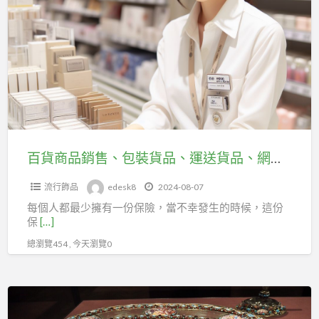
投
保
商
保！
加
品
入
銷
台
售、
北
包
市
裝
百
貨
貨
品、
百貨商品銷售、包裝貨品、運送貨品、網拍銷售的從業人員，可加入台北市百貨行售貨職業工會投保勞保
行
運
售
流行飾品
edesk8
2024-08-07
送
貨
每個人都最少擁有一份保險，當不幸發生的時候，這份
貨
職
保
[…]
品、
業
總瀏覽454 , 今天瀏覽0
網
工
拍
會！
銷
從
售
事