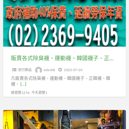
各
台
式
北
除
市
臭
及
襪、
新
運
北
動
市
襪、
販賣各式除臭襪、運動襪、韓國襪子、正韓襪、韓襪、流行襪、造型襪、女襪、少女襪可加台北市百貨行售貨職業工會。
企
韓
劃
流行飾品
edesk8
2022-07-20
國
經
凡販賣各式除臭襪、運動襪、韓國襪子、正韓襪、韓
襪
理
襪、
[…]
子、
人
總瀏覽1276 , 今天瀏覽1
正
職
韓
業
襪、
販
工
韓
售
會
襪、
各