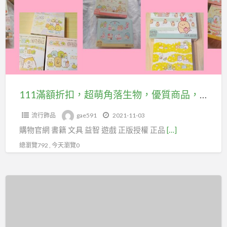
戒
折
23699405
指，
扣，
簡
快
超
小
加
萌
姐
入
角
台
落
北
生
111滿額折扣，超萌角落生物，優質商品，豐富品項－Q豆手創坊
巿
物，
百
流行飾品
gae591
2021-11-03
優
貨
購物官網 書籍 文具 益智 遊戲 正版授權 正品
[…]
質
行
商
總瀏覽792 , 今天瀏覽0
售
品，
貨
豐
職
飾
富
業
品
品
工
批
項
會
發,