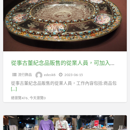
的
古
從
董
業
紀
人
念
員，
品
可
販
加
售
入
的
從事古董紀念品販售的從業人員，可加入台北市圖書文具運送業職業工會投勞保
台
從
北
流行飾品
edesk8
2023-06-15
業
市
從事古董紀念品販售的從業人員，工作內容包括:商品包
人
百
[…]
員，
貨
總瀏覽476 , 今天瀏覽0
可
行
加
售
入
擔
貨
台
任
職