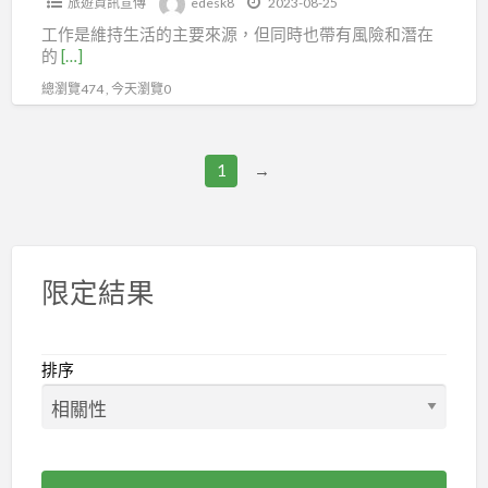
旅遊資訊宣傳
edesk8
2023-08-25
銷
服
MiniTour：
#
機
國
遊、
工作是維持生活的主要來源，但同時也帶有風險和潛在
售
務
紐
票、
加
#
的
[…]
從
金
澳
#
拿
自
總瀏覽474 , 今天瀏覽0
業
門、
#
澎
大
由
人
廈
美
湖、
#
行
員，
門、
國
#
1
→
歐
#
可
泉
加
綠
洲
汶
加
州、
拿
島
(#
萊
入
福
大
蘭
中
團
台
州、
#
嶼、
限定結果
西
體、
北
武
歐
#
歐.#
#
市
夷
洲
馬
北
汶
百
山..
(#
祖
排序
歐.#
萊
貨
等
中
團
東
客
行
住
西
體
歐
製
售
宿
歐.#
旅
#
MiniTour：
貨
飯