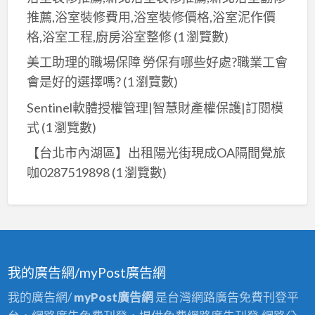
#
推薦,浴室裝修費用,浴室裝修價格,浴室泥作價
澎
格,浴室工程,廚房浴室整修
(1 瀏覽數)
湖、
#
美工助理的職場保障 勞保有哪些好處?職業工會
綠
會是好的選擇嗎?
(1 瀏覽數)
島
Sentinel軟體授權管理|智慧財產權保護|訂閱模
蘭
式
(1 瀏覽數)
嶼、
【台北市內湖區】出租陽光街現成OA隔間覺旅
#
咖0287519898
(1 瀏覽數)
馬
祖
團
體
旅
遊、
我的廣告網/myPost廣告網
#
我的廣告網/
myPost廣告網
是台灣網路廣告免費刊登平
自