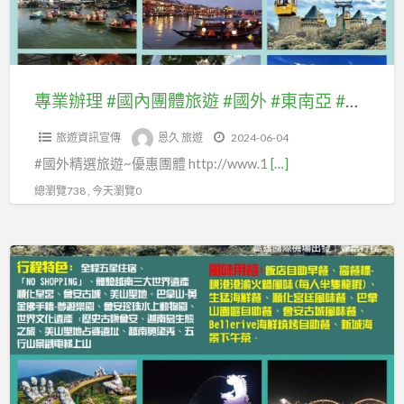
內
及
歐.#
#
內
優
團
自
北
馬
團
惠
體
由
歐.#
祖
體
機
旅
行
東
團
旅
票、
專業辦理 #國內團體旅遊 #國外 #東南亞 #東北亞 #紐澳 #美國加拿大 #歐洲(#中西歐.#北歐.#東歐 #南歐)等及自由行套裝、 #優惠機票、 #國內離島金門團體旅遊及自由行國內機票、#澎湖、#綠島蘭嶼、 #馬祖團體旅遊、 #自由行 #汶萊團體、#汶萊客製MiniTour：
遊
國
歐
體
遊
#
#
內
#
旅
旅遊資訊宣傳
恩久 旅遊
2024-06-04
#
國
國
機
南
遊
#國外精選旅遊~優惠團體 http://www.1
[…]
國
內
外
票、
歐)
外
離
總瀏覽738 , 今天瀏覽0
#
#
等
#
島
東
澎
及
東
金
南
湖、
專
自
南
門
亞
#
業
由
亞
團
#
綠
辦
行
#
體
東
島
理
套
東
旅
北
蘭
#
裝、
北
遊
亞
嶼、
國
#
亞
及
#
#
內
優