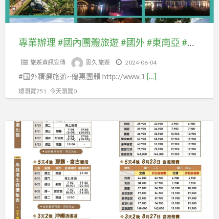
#
自
紐
馬
團
惠
紐
由
澳
祖
體
機
澳
行
#
團
旅
票、
專業辦理 #國內團體旅遊 #國外 #東南亞 #東北亞 #紐澳 #美國加拿大 #歐洲(#中西歐.#北歐.#東歐 #南歐)等及自由行套裝、 #優惠機票、 #國內離島金門團體旅遊及自由行國內機票、#澎湖、#綠島蘭嶼、 #馬祖團體旅遊、 #自由行 #汶萊團體、#汶萊客製MiniTour：
#
國
美
體
遊
#
美
內
國
旅
旅遊資訊宣傳
恩久 旅遊
2024-06-04
#
國
國
機
加
遊
#國外精選旅遊~優惠團體 http://www.1
[…]
國
內
加
票、
拿
外
離
總瀏覽751 , 今天瀏覽0
拿
#
大
#
島
大
澎
#
東
金
#
湖、
專
歐
南
門
歐
#
業
洲
亞
團
洲
綠
辦
(#
#
體
(#
島
理
中
東
旅
中
蘭
#
西
北
遊
西
嶼、
國
歐.#
亞
及
歐.#
#
內
北
#
自
北
馬
團
歐.#