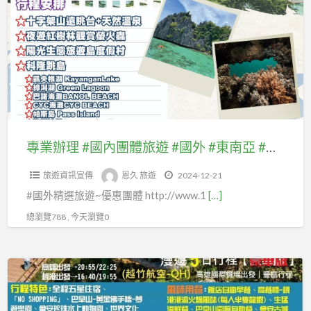
辦
#
理
東
#
北
國
亞
內
#
團
紐
體
澳
旅
專業辦理 #國內團體旅遊 #國外 #東南亞 #東北亞 #紐澳 #美國加拿大 #歐洲(#中西歐.#北歐.#東歐 #南歐)等及自由行套裝、 #優惠機票、 #國內離島金門團體旅遊及自由行國內機票、#澎湖、#綠島蘭嶼、 #馬祖團體旅遊
#
遊
美
旅遊資訊宣傳
恩久 旅遊
2024-12-21
#
國
#國外精選旅遊~優惠團體 http://www.1
[…]
國
加
外
總瀏覽788 , 今天瀏覽0
拿
#
大
東
#
專
南
歐
業
亞
洲
辦
#