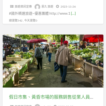
國
#
旅
遊
內
士、
旅
旅遊資訊宣傳
恩久 旅遊
2023-11-26
內
國
遊、
#
機
健
遊、
#國外精選旅遊~優惠團體 http://www.1
[…]
團
內
#
國
票、
檢
#
體
離
自
總瀏覽542 , 今天瀏覽0
外
#
醫
自
旅
島
由
#
澎
美。
由
遊
金
行
東
湖、
假
#
行
#
門
#
南
#
日
金
#
國
團
汶
亞
綠
市
廈
汶
外
體
萊
#
島
集、
小
萊
#
旅
團
東
蘭
黃
三
團
東
遊
體、
北
嶼、
昏
通
體、
南
及
#
亞
#
市
套
#
亞
自
汶
#
馬
場
票
汶
#
由
萊
紐
祖
的
#
萊
東
行
客
澳
團
服
訂
客
假日市集、黃昏市場的服務銷售從業人員，可加入台北市百貨行售貨職業工會投保勞保
北
國
製
#
體
務
房
製
亞
內
MiniTour：
美
旅