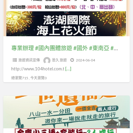
東
中
#
裝、
北
西
國
#
亞
歐.#
內
優
#
北
團
惠
紐
歐.#
體
機
澳
東
旅
票、
專業辦理 #國內團體旅遊 #國外 #東南亞 #東北亞 #紐澳 #美國加拿大 #歐洲(#中西歐.#北歐.#東歐 #南歐)等及自由行套裝、 #優惠機票、 #國內離島金門團體旅遊及自由行國內機票、#澎湖、#綠島蘭嶼、 #馬祖團體旅遊、 #自由行 #汶萊團體、#汶萊客製MiniTour：
#
歐
遊
#
美
#
旅遊資訊宣傳
恩久 旅遊
2024-06-04
#
國
國
南
http://www.104hotel.com.t
[…]
國
內
加
歐)
外
離
總瀏覽715 , 今天瀏覽0
拿
等
#
島
大
及
東
金
#
恩
自
南
門
歐
久
由
亞
團
洲
旅
行
#
體
(#
遊
套
東
旅
中
網
裝、