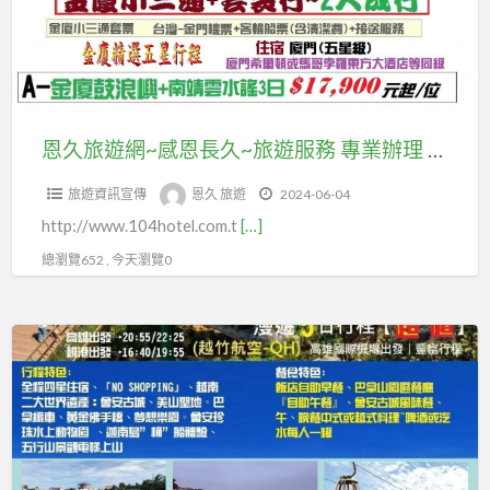
北
遊
西
~
#
亞
及
歐.#
感
優
#
自
北
恩
惠
紐
由
歐.#
長
機
澳
行
東
久
票、
恩久旅遊網~感恩長久~旅遊服務 專業辦理 #國內團體旅遊 #國外 #東南亞 #東北亞 #紐澳 #美國加拿大 #歐洲(#中西歐.#北歐.#東歐 #南歐)等及自由行套裝、 #優惠機票、 #國內離島金門團體旅遊及自由行國內機票、#澎湖、#綠島蘭嶼、 #馬祖團體旅遊、 #自由行 #汶萊團體、#汶萊客製MiniTour：
#
國
歐
~
#
美
內
#
旅遊資訊宣傳
恩久 旅遊
2024-06-04
旅
國
國
機
南
http://www.104hotel.com.t
[…]
遊
內
加
票、
歐)
服
離
總瀏覽652 , 今天瀏覽0
拿
#
等
務
島
大
澎
及
專
金
#
湖、
專
自
業
門
歐
#
業
由
辦
團
洲
綠
辦
行
理
體
(#
島
理
套
#
旅
中
蘭
#
裝、
國
遊
西
嶼、
國
#