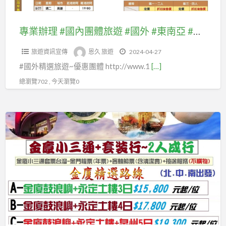
紐
由
歐.#
祖
體
東
澳
行
東
團
旅
歐
專業辦理 #國內團體旅遊 #國外 #東南亞 #東北亞 #紐澳 #美國加拿大 #歐洲(#中西歐.#北歐.#東歐 #南歐)等及自由行套裝、 #優惠機票、 #國內離島金門團體旅遊及自由行國內機票、#澎湖、#綠島蘭嶼、 #馬祖團體旅遊、 #自由行 #汶萊團體、#汶萊客製MiniTour：
#
國
歐
體
遊
#
美
內
#
旅
旅遊資訊宣傳
恩久 旅遊
2024-04-27
#
南
國
機
南
遊
#國外精選旅遊~優惠團體 http://www.1
[…]
國
歐)
加
票、
歐)
外
等
總瀏覽702 , 今天瀏覽0
拿
#
等
#
及
大
澎
及
東
自
#
湖、
客
自
南
由
歐
#
製
由
亞
行
洲
綠
化
行
#
套
(#
島
專
套
東
裝、
中
蘭
屬
裝、
北
#
西
嶼、
行
#
亞
優
歐.#
#
程
優
#
惠
北
馬
推
惠
紐
機
歐.#
祖