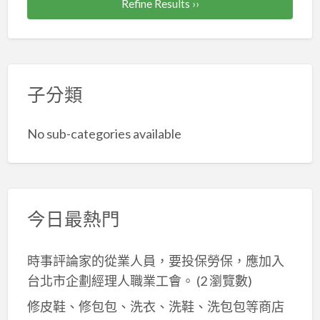
北
遊、
Refine Results ››
南
職
店。
歐.#
#
歐)
業
#
東
自
等
工
客
歐
由
及
會
製
#
行
自
投
大
子分類
南
#
由
保
陸
歐)
汶
行
勞
旅
No sub-categories available
等
萊
套
保
遊
及
團
裝、
廈
自
體、
#
門、
由
#
優
福
行
汶
今日最熱門
惠
州、
套
萊
機
武
裝、
客
票、
時事評論家的從業人員，要投保勞保，應加入
夷
#
製
#
台北市企劃經理人職業工會。
(2 瀏覽數)
山、
優
MiniTour：
國
普
修皮鞋、修包包、洗衣、洗鞋、洗包包等商店
惠
內