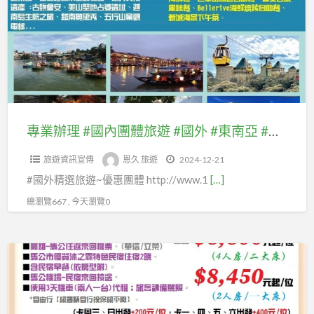
(#
理
東
中
#
北
西
國
亞
歐.#
內
#
北
團
紐
歐.#
體
澳
東
旅
專業辦理 #國內團體旅遊 #國外 #東南亞 #東北亞 #紐澳 #美國加拿大 #歐洲(#中西歐.#北歐.#東歐 #南歐)等及自由行套裝、 #優惠機票、 #國內離島金門團體旅遊及自由行國內機票、#澎湖、#綠島蘭嶼、 #馬祖團體旅遊
#
歐
遊
美
#
旅遊資訊宣傳
恩久 旅遊
2024-12-21
#
國
南
#國外精選旅遊~優惠團體 http://www.1
[…]
國
加
歐)
外
總瀏覽667 , 今天瀏覽0
拿
等
#
大
及
東
#
專
自
南
歐
業
由
亞
洲
辦
行
#
(#
理
套