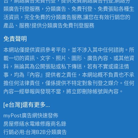
台，網路廣告免費刊登，提供免費網路廣告刊登,網路分
由
類廣告刊登服務，分類廣告、免費刊登、免費張貼各種生
行
活資訊，完全免費的分類廣告服務,讓您在有效行銷您的
#
產品、服務!提供分類廣告免費刊登服務
汶
萊
免責聲明
團
本網站僅提供資訊參考平台，並不涉入其中任何諮詢。所
體、
載一切的資訊、文字、照片、圖形、廣告內容、或其他資
#
料，無論其為公開張貼或私下傳送，若有不實或違法情
汶
事，均為『內容』提供者之責任，本網站概不負責也不承
萊
擔任何法律責任，僅係提供不特定對象刊登之媒介。任何
客
內容一經舉報與發現不當，將立即刪除帳號與內容。
製
[e台灣]還有更多…
MiniTour：
myPost廣告網
快速發佈
房屋修繕
水電維修廠商名錄
行銷必用:台灣B2B
分類廣告