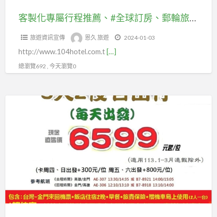
薦、
機
澳
票、
東
團
#
票、
客製化專屬行程推薦、#全球訂房、郵輪旅遊 、赴台觀光旅遊地接 、自由行 #商務履約來台 、專業人士、健檢醫美。 #金廈小三通套票#訂房服務金門、廈門、泉州、福州、武夷山..等住宿飯店。#客製大陸旅遊廈門、福州、武夷山、普陀山、進香朝聖自由行。
#
#
歐
體
全
#
美
國
#
旅
旅遊資訊宣傳
恩久 旅遊
2024-01-03
球
國
國
內
南
遊、
http://www.104hotel.com.t
[…]
訂
內
加
離
歐)
#
房、
離
總瀏覽692 , 今天瀏覽0
拿
島
等
自
郵
島
大
金
及
由
輪
金
#
門
#
自
行
旅
門
歐
團
恩
由
#
遊
團
洲
體
久
行
汶
、
體
(#
旅
旅
套
萊
赴
旅
中
遊
遊
裝、
團
台
遊
西
及
網
#
體、
觀
及
歐.#
自
~
優
#
光
自
北
由
感
惠
汶
旅
由
歐.#
行
恩
機
萊
遊
行
東
國