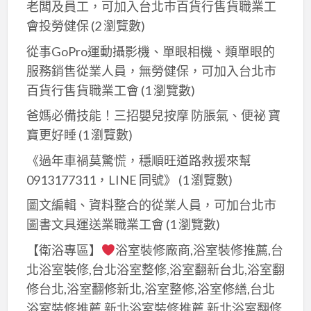
陀
老闆及員工，可加入台北巿百貨行售貨職業工
機
離
山、
會投勞健保
(2 瀏覽數)
票、
島
進
從事GoPro運動攝影機、單眼相機、類單眼的
金
香
門
服務銷售從業人員，無勞健保，可加入台北市
朝
團
百貨行售貨職業工會
(1 瀏覽數)
聖
體
自
爸媽必備技能！三招嬰兒按摩 防脹氣、便祕 寶
旅
由
寶更好睡
(1 瀏覽數)
遊
行。
《過年車禍莫驚慌，穩順旺道路救援來幫
及
0913177311，LINE 同號》
(1 瀏覽數)
自
由
圖文編輯、資料整合的從業人員，可加台北市
行
圖書文具運送業職業工會
(1 瀏覽數)
國
【衛浴專區】
浴室裝修廠商,浴室裝修推薦,台
內
北浴室裝修,台北浴室整修,浴室翻新台北,浴室翻
機
修台北,浴室翻修新北,浴室整修,浴室修繕,台北
票、
浴室裝修推薦,新北浴室裝修推薦,新北浴室翻修