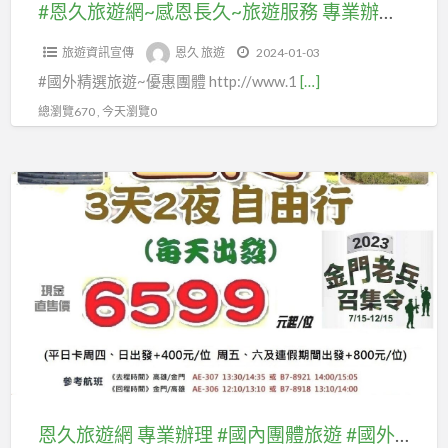
長
票、
客
#恩久旅遊網~感恩長久~旅遊服務 專業辦理 #國內團體旅遊 #國外 #東南亞 #東北亞 #紐澳 #美國加拿大 #歐洲(#中西歐.#北歐.#東歐 #南歐)等及自由行套裝、 #優惠機票、 #國內離島金門團體旅遊及自由行國內機票、#澎湖、#綠島蘭嶼、 #馬祖團體旅遊、 #自由行 #汶萊團體、#汶萊客製MiniTour：
地
國
歐
內
久
#
製
接
內
#
機
旅遊資訊宣傳
恩久 旅遊
2024-01-03
~
國
MiniTour：
、
機
南
票、
#國外精選旅遊~優惠團體 http://www.1
[…]
旅
內
自
票、
歐)
#
遊
離
總瀏覽670 , 今天瀏覽0
由
#
等
澎
服
島
行
澎
及
湖、
務
金
#
湖、
恩
自
#
專
門
商
#
久
由
綠
業
團
務
綠
旅
行
島
辦
體
履
島
遊
套
蘭
理
旅
約
蘭
網
裝、
嶼、
#
遊
來
嶼、
專
#
#
國
及
台
#
業
優
馬
內
自
、
馬
辦
惠
祖
團
由
專
祖
理
機
團
體
行
業
團
#
票、
體
恩久旅遊網 專業辦理 #國內團體旅遊 #國外 #東南亞 #東北亞 #紐澳 #美國加拿大 #歐洲(#中西歐.#北歐.#東歐 #南歐)等及自由行套裝、 #優惠機票、
旅
國
人
體