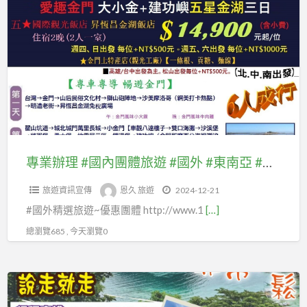
a
業
t
辦
理
#
國
內
團
體
旅
專業辦理 #國內團體旅遊 #國外 #東南亞 #東北亞 #紐澳 #美國加拿大 #歐洲(#中西歐.#北歐.#東歐 #南歐)等及自由行套裝、 #優惠機票、 #國內離島金門團體旅遊及自由行國內機票、#澎湖、#綠島蘭嶼、 #馬祖團體旅遊
遊
旅遊資訊宣傳
恩久 旅遊
2024-12-21
#
#國外精選旅遊~優惠團體 http://www.1
[…]
國
外
總瀏覽685 , 今天瀏覽0
#
東
專
南
業
亞