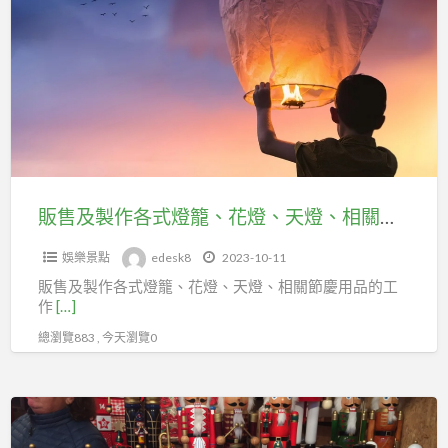
市
及
百
製
貨
作
行
各
售
式
貨
燈
職
籠、
業
花
販售及製作各式燈籠、花燈、天燈、相關節慶用品的工作人員，可加入台北市百貨行售貨職業工會
工
燈、
會
娛樂景點
edesk8
2023-10-11
天
販售及製作各式燈籠、花燈、天燈、相關節慶用品的工
燈、
作
[…]
相
總瀏覽883 , 今天瀏覽0
關
節
慶
從
用
事