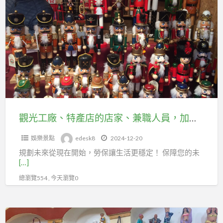
a
光
t
工
廠、
特
產
店
的
店
家、
觀光工廠、特產店的店家、兼職人員，加入工會勞保，守護職業未來！
兼
娛樂景點
edesk8
2024-12-20
職
規劃未來從現在開始，勞保讓生活更穩定！ 保障您的未
人
[…]
員，
總瀏覽554 , 今天瀏覽0
加
入
工
觀
會