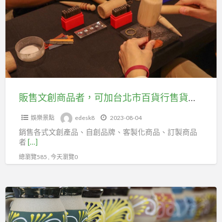
工
創
會
商
投
品
勞
者，
健
可
保
加
台
販售文創商品者，可加台北市百貨行售貨職業工會投勞健保
北
娛樂景點
edesk8
2023-08-04
市
銷售各式文創產品、自創品牌、客製化商品、訂製商品
百
者
[…]
貨
總瀏覽585 , 今天瀏覽0
行
售
貨
銷
職
售
業
陶