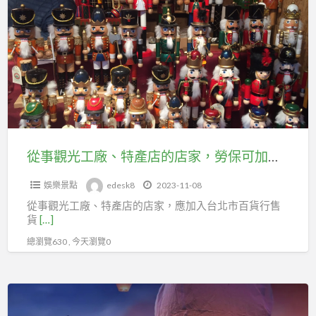
保
觀
可
光
加
工
入
廠、
台
特
北
產
市
店
百
的
從事觀光工廠、特產店的店家，勞保可加台北市百貨行售貨職業工會
貨
店
行
娛樂景點
edesk8
2023-11-08
家，
售
從事觀光工廠、特產店的店家，應加入台北市百貨行售
勞
貨
貨
[…]
保
職
總瀏覽630 , 今天瀏覽0
可
業
加
工
台
販
會
北
售