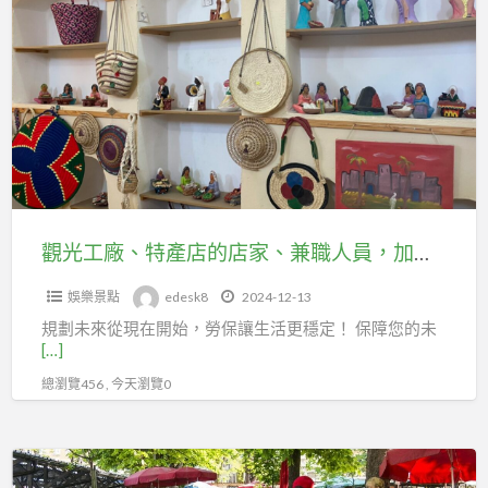
光
勞
工
保，
廠、
守
特
護
產
職
店
業
的
未
店
來！
家、
觀光工廠、特產店的店家、兼職人員，加入工會勞保，守護職業未來！
兼
娛樂景點
edesk8
2024-12-13
職
規劃未來從現在開始，勞保讓生活更穩定！ 保障您的未
人
[…]
員，
總瀏覽456 , 今天瀏覽0
加
入
工
黃
會