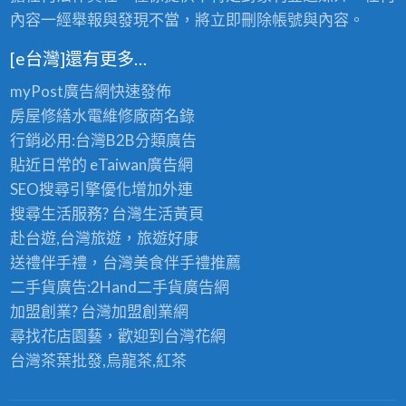
內容一經舉報與發現不當，將立即刪除帳號與內容。
[e台灣]還有更多…
myPost廣告網
快速發佈
房屋修繕
水電維修廠商名錄
行銷必用:台灣B2B
分類廣告
貼近日常的
eTaiwan廣告網
SEO搜尋引擎優化
增加外連
搜尋生活服務? 台灣
生活黃頁
赴台遊,台灣旅遊
，旅遊好康
送禮伴手禮，台灣美食
伴手禮
推薦
二手貨廣告:2Hand
二手貨
廣告網
加盟創業? 台灣
加盟創業
網
尋找花店園藝，歡迎到
台灣花網
台灣茶葉批發
,烏龍茶,紅茶