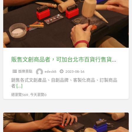
文
入
創
台
商
北
品
市
者，
百
可
貨
加
行
台
販售文創商品者，可加台北市百貨行售貨職業工會投勞健保
售
北
貨
娛樂景點
edesk8
2023-08-16
市
職
銷售各式文創產品、自創品牌、客製化商品、訂製商品
百
業
者
[…]
貨
工
總瀏覽569 , 今天瀏覽0
行
會
售
投
貨
販
勞
職
售
保
業
文