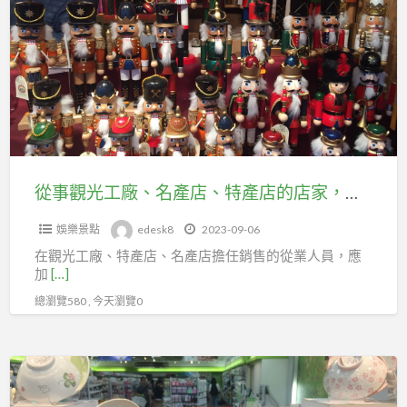
品
觀
的
光
工
工
作
廠、
人
名
員，
產
可
店、
加
特
從事觀光工廠、名產店、特產店的店家，歡迎加入台北市百貨行售貨職業工會延續勞保
入
產
台
娛樂景點
edesk8
2023-09-06
店
北
在觀光工廠、特產店、名產店擔任銷售的從業人員，應
的
市
加
[…]
店
百
總瀏覽580 , 今天瀏覽0
家，
貨
歡
行
迎
銷
售
加
售
貨
入