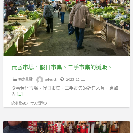
昏
勞
市
保，
場、
守
假
護
日
職
市
業
集、
未
二
來！
手
黃昏市場、假日市集、二手市集的攤販、店家，勞保可加入台北市百貨行售貨職業工會
市
娛樂景點
edesk8
2023-12-11
集
從事黃昏市場、假日市集、二手市集的銷售人員，應加
的
入
[…]
攤
總瀏覽687 , 今天瀏覽0
販、
店
家，
從
勞
事