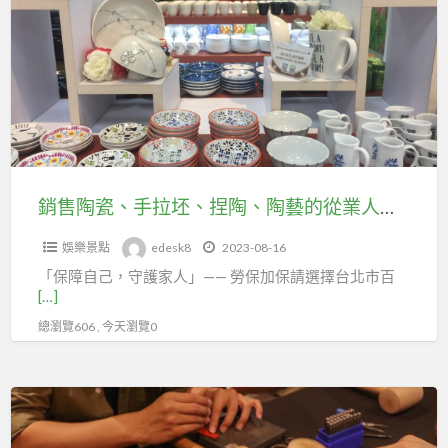
陶
職
台
瓷、
業
北
手
工
市
拉
會
百
坯、
貨
捏
行
陶、
售
陶
銷售陶瓷、手拉坯、捏陶、陶藝的從業人員，歡迎加入台北市百貨行售貨職業工會投勞保
貨
藝
職
娛樂景點
edesk8
2023-08-16
的
業
「保障自己，守護家人」—— 勞保加保請選擇台北市百
從
工
[…]
業
會
總瀏覽606 , 今天瀏覽0
人
延
員，
續
歡
販
勞
迎
售
保
加