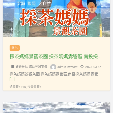
台
媽
北
景
市
觀
百
茶
貨
園
行
採
售
茶
特色
貨
媽
職
採茶媽媽景觀茶園 採茶媽媽露營區,南投採茶媽媽露營區,關頭山採茶媽媽露營區
媽
業
露
娛樂景點
,
網站登錄宣傳
admin_mypost
2023-03-14
工
營
採茶媽媽景觀茶園 採茶媽媽露營區,南投採茶媽媽露營
會
區,
[…]
南
總瀏覽1718 , 今天瀏覽1
投
採
開
茶
設