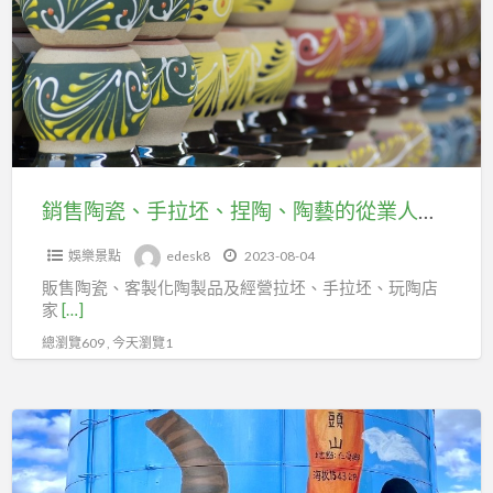
工
瓷、
會
手
投
拉
勞
坯、
健
捏
保
陶、
陶
銷售陶瓷、手拉坯、捏陶、陶藝的從業人員，應加入台北市百貨行售貨職業工會
藝
娛樂景點
edesk8
2023-08-04
的
販售陶瓷、客製化陶製品及經營拉坯、手拉坯、玩陶店
從
家
[…]
業
總瀏覽609 , 今天瀏覽1
人
員，
應
採
加
茶
入
媽