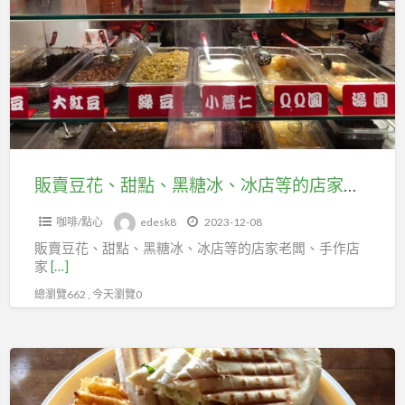
豆
入
花、
台
甜
北
點、
市
黑
百
糖
貨
冰、
行
冰
販賣豆花、甜點、黑糖冰、冰店等的店家老闆、網路賣家，歡迎加入台北市百貨行售貨職業工會
售
店
貨
咖啡/點心
edesk8
2023-12-08
等
職
販賣豆花、甜點、黑糖冰、冰店等的店家老闆、手作店
的
業
家
[…]
店
工
總瀏覽662 , 今天瀏覽0
家
會
老
闆、
販
網
售
路