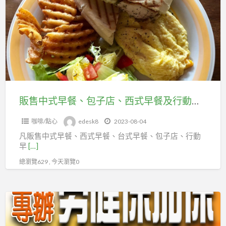
中
賣
式
家，
早
歡
餐、
迎
包
加
子
入
店、
台
西
販售中式早餐、包子店、西式早餐及行動餐車的勞工朋友，應加台北市百貨行售貨職業工會投保勞健保。
北
式
市
咖啡/點心
edesk8
2023-08-04
早
百
凡販售中式早餐、西式早餐、台式早餐、包子店、行動
餐
貨
早
[…]
及
行
總瀏覽629 , 今天瀏覽0
行
售
動
貨
餐
補
職
車
習
業
的
班、