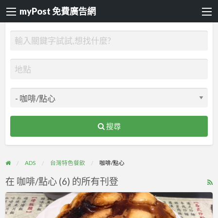
myPost 免費廣告網
搜尋
ADS
台灣特色餐飲
咖啡/點心
在 咖啡/點心 (6) 的所有刊登
R
F
販
f
賣