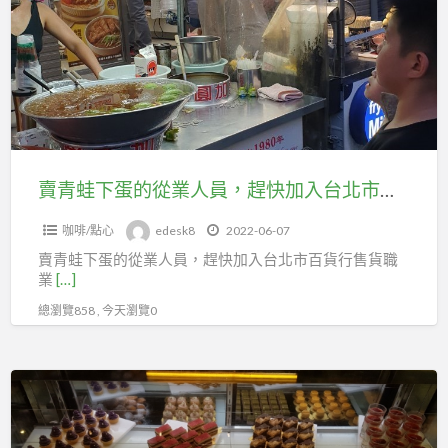
加
下
會
入
蛋
投
台
的
保
北
從
勞
市
業
健
圖
人
保。
書
員，
賣青蛙下蛋的從業人員，趕快加入台北市百貨行售貨職業工會
文
趕
具
咖啡/點心
edesk8
2022-06-07
快
運
賣青蛙下蛋的從業人員，趕快加入台北市百貨行售貨職
加
送
業
[…]
入
業
總瀏覽858 , 今天瀏覽0
台
職
北
業
市
在
工
百
部
會
貨
落