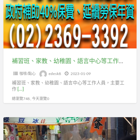
工
勞
家
會
工
教、
朋
幼
友，
稚
應
園、
加
語
台
言
補習班、家教、幼稚園、語言中心等工作人員，趕快加入台北市圖書文具運送業職業工會
北
中
市
咖啡/點心
edesk8
2023-01-09
心
百
補習班、家教、幼稚園、語言中心等工作人員，主要工
等
貨
作
[…]
工
行
總瀏覽748 , 今天瀏覽0
作
售
人
貨
員，
賣
職
趕
青
業
快
蛙
工