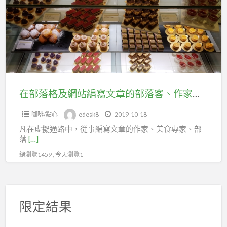
行
格
售
及
貨
網
職
站
業
編
工
寫
會
文
在部落格及網站編寫文章的部落客、作家、美食專家及專題作家，應加入台北市及新北市企劃經理人職業工會投保勞保
章
咖啡/點心
edesk8
2019-10-18
的
凡在虛擬通路中，從事編寫文章的作家、美食專家、部
部
落
[…]
落
總瀏覽1459 , 今天瀏覽1
客、
作
家、
美
限定結果
食
專