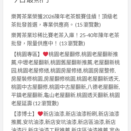
企
劃
樂菁茶業榮獲2026陳年老茶競賽佳績！頂級老
經
茶批發首選，專業供應商。
(15 瀏覽數)
理
人
樂菁茶業珍稀比賽老茶入庫！25-40年陳年老茶
職
批發，限量供應中！
(13 瀏覽數)
業
【桃園專區】
桃園老屋翻修,桃園老屋翻新推
工
薦,中壢老屋翻新,桃園舊屋翻新推薦,老屋翻新桃
會
园,桃園老屋修繕,桃園房屋修繕,桃園房屋整修,
投
房屋裝修桃園,房屋翻修桃園,桃園老屋翻新透天,
保
桃園中古屋翻修,桃園中古屋翻新,八德老屋翻新,
勞
平鎮老屋翻新,龜山老屋翻新,桃園透天翻新,桃園
保
老屋延壽
(12 瀏覽數)
【漆博士】
新店油漆,新店油漆粉刷,新店油漆
推薦,安坑油漆,新店安坑油漆,新店區油漆,新店
油漆行,新店油漆工程推薦,新店區油漆推薦,室內