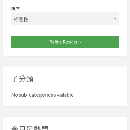
家
排序
及
專
題
作
Refine Results ››
家，
應
加
入
子分類
台
北
市
No sub-categories available
及
新
北
市
今日最熱門