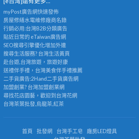
[e台灣]還有更多…
myPost廣告網
快速發佈
房屋修繕
水電維修廠商名錄
行銷必用:台灣B2B
分類廣告
貼近日常的
eTaiwan廣告網
SEO搜尋引擎優化
增加外連
搜尋生活服務? 台灣
生活黃頁
赴台遊,台灣旅遊
，旅遊好康
送禮伴手禮，台灣美食
伴手禮
推薦
二手貨廣告:2Hand
二手貨
廣告網
加盟創業? 台灣
加盟創業
網
尋找花店園藝，歡迎到
台灣花網
台灣茶葉批發
,烏龍茶,紅茶
首頁
批發網
台灣手工皂
廠房LED燈具