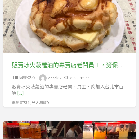
a
冰
t
火
菠
蘿
油
的
專
賣
販賣冰火菠蘿油的專賣店老闆員工，勞保可加入台北市百貨行售貨職業工會
店
咖啡/點心
edesk8
2023-12-11
老
販賣冰火菠蘿油的專賣店老闆、員工，應加入台北市百
闆
貨
[…]
員
總瀏覽731 , 今天瀏覽0
工，
勞
保
販
可
賣
加