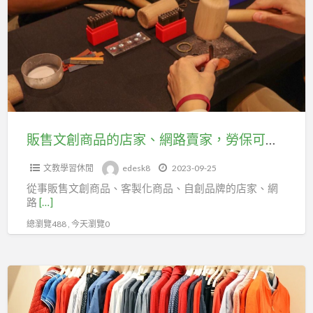
文
入
創
台
商
北
品
市
的
企
店
劃
家、
經
網
販售文創商品的店家、網路賣家，勞保可加入台北市百貨行售貨職業工會
理
路
人
文教學習休閒
edesk8
2023-09-25
賣
職
從事販售文創商品、客製化商品、自創品牌的店家、網
家，
業
路
[…]
勞
工
總瀏覽488 , 今天瀏覽0
保
會
可
加
從
入
事
台
夜