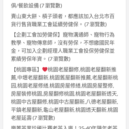
俱/餐飲設備
(7 瀏覽數)
賣山東大餅、槓子頭者，都應該加入台北市百
貨行售貨職業工會延續勞健保。
(7 瀏覽數)
【企劃工會加勞健保】寵物溝通師、寵物行為
教學、寵物傳意師，沒有勞保，不想繳國民年
金，可加入企劃經理人職業工會投保勞健保並
累績勞保年資。
(7 瀏覽數)
【桃園專區】
桃園老屋翻修,桃園老屋翻新推
薦,中壢老屋翻新,桃園舊屋翻新推薦,老屋翻新桃
园,桃園老屋修繕,桃園房屋修繕,桃園房屋整修,
房屋裝修桃園,房屋翻修桃園,桃園老屋翻新透天,
桃園中古屋翻修,桃園中古屋翻新,八德老屋翻新,
平鎮老屋翻新,龜山老屋翻新,桃園透天翻新,桃園
老屋延壽
(7 瀏覽數)
樂菁茶業珍稀比賽老茶入庫！25-40年陳年老茶