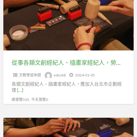
各
即
類
享
文
專
創
屬
經
福
紀
利
人、
與
插
從事各類文創經紀人、插畫家經紀人，勞保應加入台北市企劃經理人職業工會
保
畫
障
文教學習休閒
edesk8
2024-01-05
家
各類文創經紀人、插畫家經紀人，應加入台北市企劃經
經
理
[…]
紀
總瀏覽503 , 今天瀏覽0
人，
勞
保
販
應
售
加