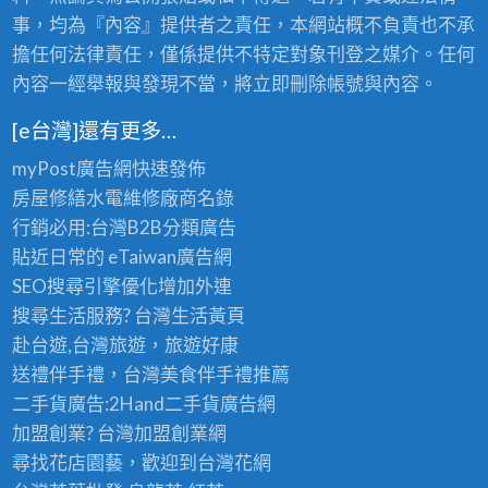
事，均為『內容』提供者之責任，本網站概不負責也不承
擔任何法律責任，僅係提供不特定對象刊登之媒介。任何
內容一經舉報與發現不當，將立即刪除帳號與內容。
[e台灣]還有更多…
myPost廣告網
快速發佈
房屋修繕
水電維修廠商名錄
行銷必用:台灣B2B
分類廣告
貼近日常的
eTaiwan廣告網
SEO搜尋引擎優化
增加外連
搜尋生活服務? 台灣
生活黃頁
赴台遊,台灣旅遊
，旅遊好康
送禮伴手禮，台灣美食
伴手禮
推薦
二手貨廣告:2Hand
二手貨
廣告網
加盟創業? 台灣
加盟創業
網
尋找花店園藝，歡迎到
台灣花網