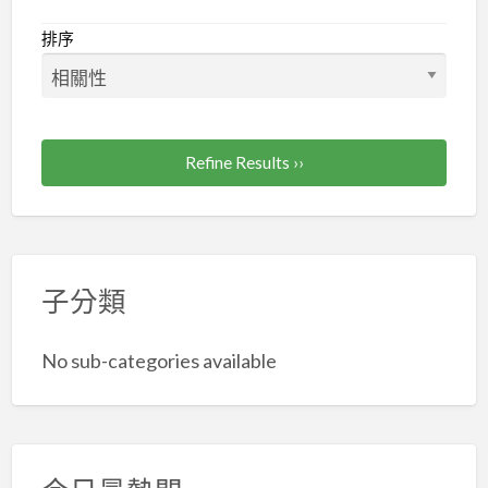
市
會
企
排序
劃
經
理
人
Refine Results ››
職
業
工
會
子分類
No sub-categories available