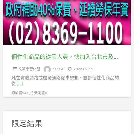
家，
商
勞
品
保
的
可
從
加
業
入
人
台
員，
個性化商品的從業人員，快加入台北市及新北市企劃經理人職業工會
北
快
市
文教學習休閒
edesk8
2022-09-15
加
百
凡在實體通路或虛擬通路從事規劃、設計個性化商品的
入
貨
從
[…]
台
行
總瀏覽545 , 今天瀏覽0
北
售
市
貨
及
職
新
限定結果
業
北
工