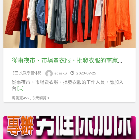
北
市、
市
市
百
場
貨
賣
行
衣
售
服、
貨
批
從事夜市、市場賣衣服、批發衣服的商家、網路賣家，勞保可加入台北市百貨行售貨職業工會
職
發
業
文教學習休閒
edesk8
2023-09-25
衣
工
從事夜市、市場賣衣服、批發衣服的工作人員，應加入
服
會
台
[…]
的
總瀏覽492 , 今天瀏覽0
商
家、
網
個
路
性
賣
化