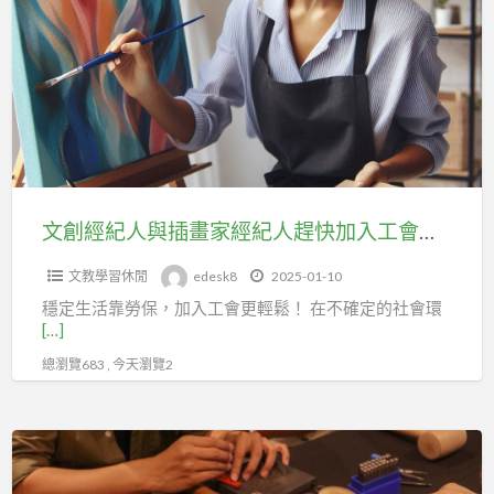
a
經
t
紀
人
與
插
畫
家
經
文創經紀人與插畫家經紀人趕快加入工會，立即享專屬福利與保障
紀
文教學習休閒
edesk8
2025-01-10
人
穩定生活靠勞保，加入工會更輕鬆！ 在不確定的社會環
趕
[…]
快
總瀏覽683 , 今天瀏覽2
加
入
工
從
會，
事
立