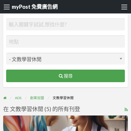
myPost 免費廣告網
搜尋
ADS
創業加盟
文教學習休閒
在 文教學習休閒 (5) 的所有刊登
R
F
文
f
創