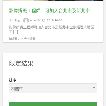
加
入
影像辨識工程師，可加入台北市及新北市企劃經理人職業工會加勞健保！
台
其它
edesk8
2019-10-18
北
影像辨識工程師可加入台北市及新北市企劃經理人職業
市
工
[…]
及
總瀏覽919 , 今天瀏覽0
新
北
市
企
限定結果
劃
經
理
排序
人
職
業
工