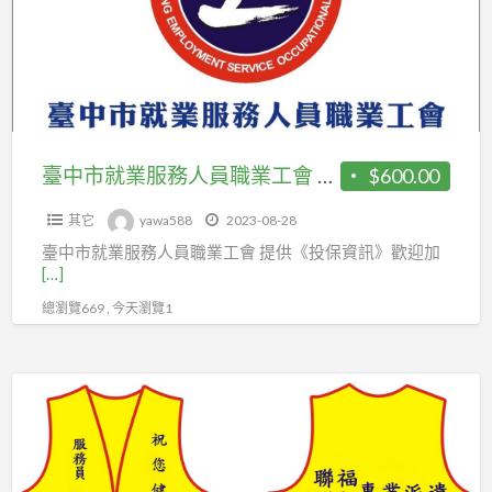
業
服
務
人
員
職
臺中市就業服務人員職業工會 提供：{投保資訊} {靠行、就業人員、業務、
$600.00
業
其它
yawa588
2023-08-28
工
臺中市就業服務人員職業工會 提供《投保資訊》歡迎加
會
[…]
提
總瀏覽669 , 今天瀏覽1
供：
{投
保
醫
資
院
訊}
及
{靠
居