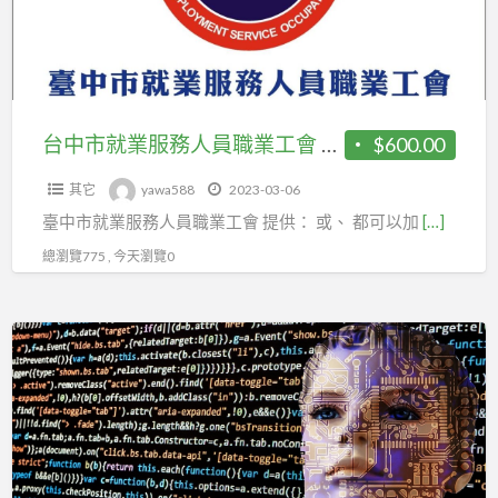
服
務
人
員
職
台中市就業服務人員職業工會 公開招募會員:
$600.00
業
其它
yawa588
2023-03-06
工
臺中市就業服務人員職業工會 提供： 或、 都可以加
[…]
會
公
總瀏覽775 , 今天瀏覽0
開
招
管
募
理
會
制
員:
度
改
善、