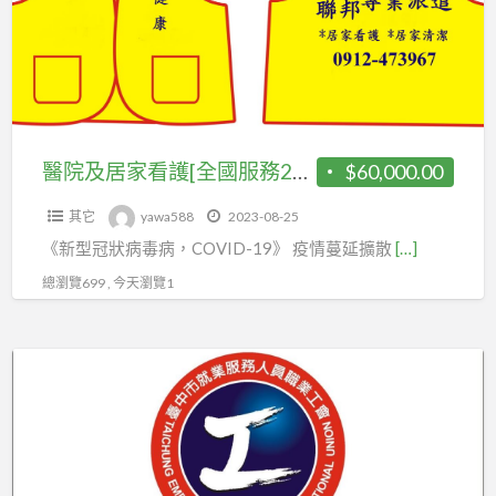
行、
家
就
看
業
護
人
[全
員、
國
業
服
醫院及居家看護[全國服務24H
$60,000.00
務、
務
其它
yawa588
2023-08-25
24H
《新型冠狀病毒病，COVID-19》 疫情蔓延擴散
[…]
總瀏覽699 , 今天瀏覽1
台
中
市
就
業