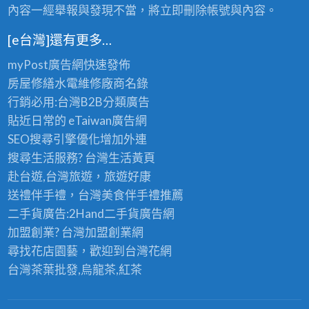
內容一經舉報與發現不當，將立即刪除帳號與內容。
[e台灣]還有更多…
myPost廣告網
快速發佈
房屋修繕
水電維修廠商名錄
行銷必用:台灣B2B
分類廣告
貼近日常的
eTaiwan廣告網
SEO搜尋引擎優化
增加外連
搜尋生活服務? 台灣
生活黃頁
赴台遊,台灣旅遊
，旅遊好康
送禮伴手禮，台灣美食
伴手禮
推薦
二手貨廣告:2Hand
二手貨
廣告網
加盟創業? 台灣
加盟創業
網
尋找花店園藝，歡迎到
台灣花網
台灣茶葉批發
,烏龍茶,紅茶