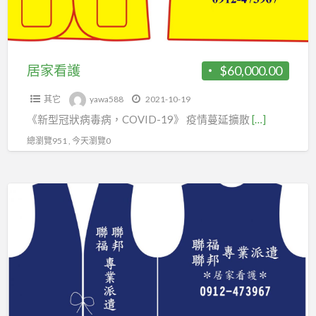
業
經
理
居家看護
$60,000.00
人，
應
其它
yawa588
2021-10-19
加
《新型冠狀病毒病，COVID-19》 疫情蔓延擴散
[…]
入
總瀏覽951 , 今天瀏覽0
台
北
市
居
企
家
劃
看
經
護
理
人
職