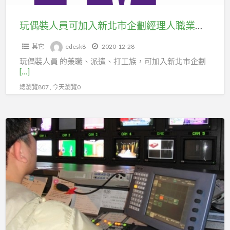
新
北
玩偶裝人員可加入新北市企劃經理人職業工會
市
其它
edesk8
2020-12-28
企
玩偶裝人員 的兼職、派遣、打工族，可加入新北市企劃
劃
[…]
經
總瀏覽807 , 今天瀏覽0
理
人
職
影
業
像
工
辨
會
識
工
程
師，
可