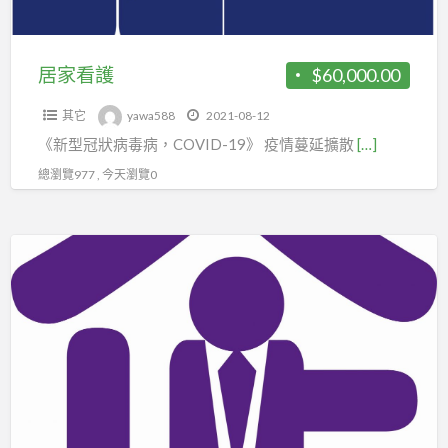
業
工
會。
居家看護
$60,000.00
02-
83691100
其它
yawa588
2021-08-12
《新型冠狀病毒病，COVID-19》 疫情蔓延擴散
[…]
總瀏覽977 , 今天瀏覽0
玩
偶
裝
人
員
可
加
入