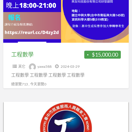
學
家
平
安
工程數學
$15,000.00
其它
yawa588
2024-03-29
工程數學 工程數學 工程數學 工程數學
總瀏覽713 , 今天瀏覽0
臺
中
市
就