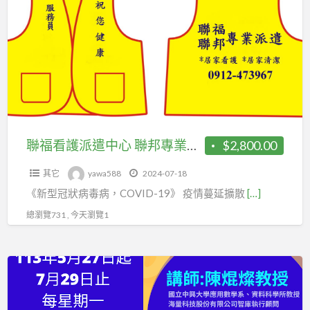
a
看
t
護
派
遣
中
心
聯
邦
聯福看護派遣中心 聯邦專業派遣中心 “祝福大家平安
$2,800.00
專
其它
yawa588
2024-07-18
業
《新型冠狀病毒病，COVID-19》 疫情蔓延擴散
[…]
派
遣
總瀏覽731 , 今天瀏覽1
中
心
工
“祝
程
福
數
大