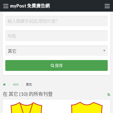
myPost 免費廣告網
搜尋
ADS
其它
在 其它 (10) 的所有刊登
R
F
聯
f
福