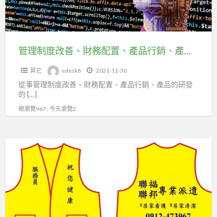
財
務
配
置、
管理制度改善、財務配置、產品行銷、產品研發的企劃或專業經理人，應加入台北市企劃經理人職業工會。02-83691100
產
其它
edesk8
2021-11-30
品
從事管理制度改善、財務配置、產品行銷、產品的研發
行
的
[…]
銷、
總瀏覽967 , 今天瀏覽2
產
品
研
居
發
家
的
看
企
護
劃
或
專