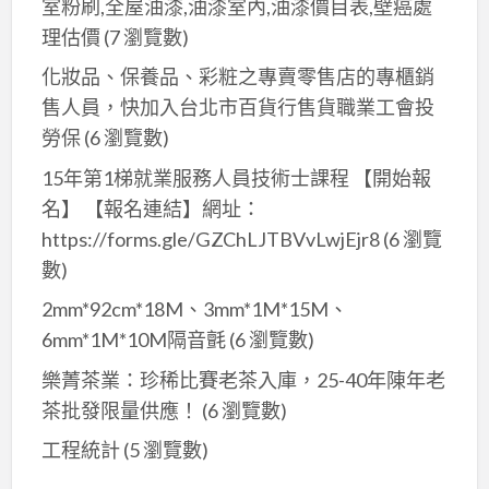
室粉刷,全屋油漆,油漆室內,油漆價目表,壁癌處
理估價
(7 瀏覽數)
化妝品、保養品、彩粧之專賣零售店的專櫃銷
售人員，快加入台北市百貨行售貨職業工會投
勞保
(6 瀏覽數)
15年第1梯就業服務人員技術士課程 【開始報
名】 【報名連結】網址：
https://forms.gle/GZChLJTBVvLwjEjr8
(6 瀏覽
數)
2mm*92cm*18M、3mm*1M*15M、
6mm*1M*10M隔音氈
(6 瀏覽數)
樂菁茶業：珍稀比賽老茶入庫，25-40年陳年老
茶批發限量供應！
(6 瀏覽數)
工程統計
(5 瀏覽數)