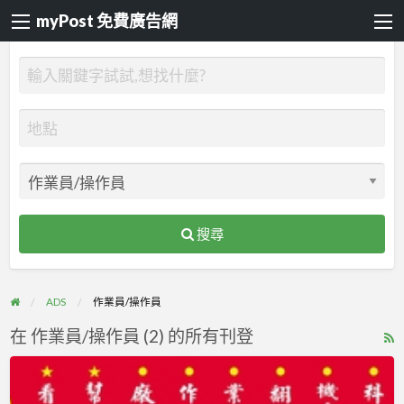
myPost 免費廣告網
搜尋
ADS
作業員/操作員
在 作業員/操作員 (2) 的所有刊登
R
F
誠
f
徵::