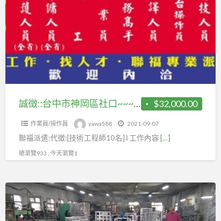
a
台
t
中
市
神
岡
區
社
口
誠徵::台中市神岡區社口~~~[技術員10名]
$32,000.00
~~~
作業員/操作員
yawa588
2021-09-07
[技
聯福派遣:代徵:[技術工程師10名] l 工作內容
[…]
術
員
總瀏覽933 , 今天瀏覽1
10
名]
徵
才:
機