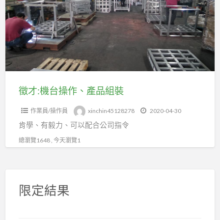
台
操
作、
產
品
組
裝
徵才:機台操作、產品組裝
作業員/操作員
xinchin45128278
2020-04-30
肯學、有毅力、可以配合公司指令
總瀏覽1648 , 今天瀏覽1
限定結果