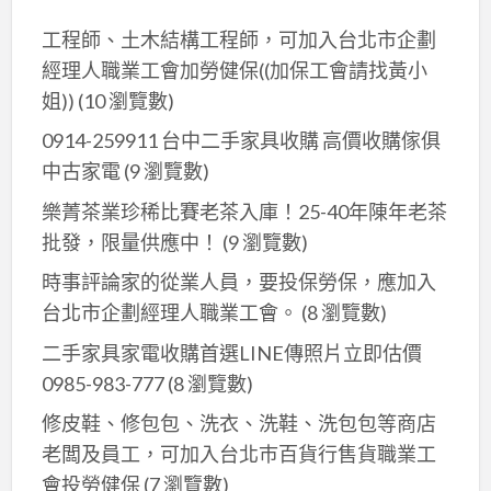
工程師、土木結構工程師，可加入台北市企劃
經理人職業工會加勞健保((加保工會請找黃小
姐))
(10 瀏覽數)
0914-259911 台中二手家具收購 高價收購傢俱
中古家電
(9 瀏覽數)
樂菁茶業珍稀比賽老茶入庫！25-40年陳年老茶
批發，限量供應中！
(9 瀏覽數)
時事評論家的從業人員，要投保勞保，應加入
台北市企劃經理人職業工會。
(8 瀏覽數)
二手家具家電收購首選LINE傳照片立即估價
0985-983-777
(8 瀏覽數)
修皮鞋、修包包、洗衣、洗鞋、洗包包等商店
老闆及員工，可加入台北巿百貨行售貨職業工
會投勞健保
(7 瀏覽數)