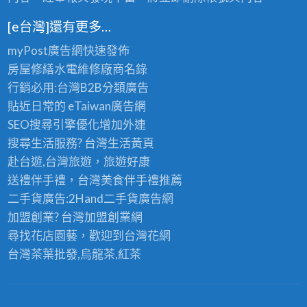
[e台灣]還有更多…
myPost廣告網
快速發佈
房屋修繕
水電維修廠商名錄
行銷必用:台灣B2B
分類廣告
貼近日常的
eTaiwan廣告網
SEO搜尋引擎優化
增加外連
搜尋生活服務? 台灣
生活黃頁
赴台遊,台灣旅遊
，旅遊好康
送禮伴手禮，台灣美食
伴手禮
推薦
二手貨廣告:2Hand
二手貨
廣告網
加盟創業? 台灣
加盟創業
網
尋找花店園藝，歡迎到
台灣花網
台灣茶葉批發
,烏龍茶,紅茶