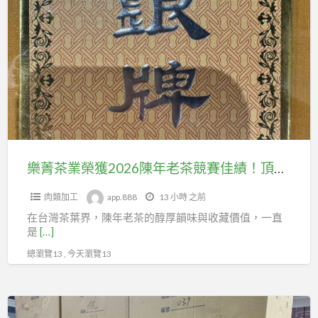
a
菁
t
茶
業
榮
獲
2026
陳
年
老
樂菁茶業榮獲2026陳年老茶競賽佳績！頂級老茶批發首選，專業供應商。
茶
肉類加工
app.888
13 小時 之前
競
在台灣茶葉界，陳年老茶的醇厚韻味與收藏價值，一直
賽
是
[…]
佳
總瀏覽13 , 今天瀏覽13
績！
頂
級
樂
老