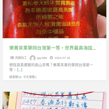
鑑，
業
頭
華
等
岡
金
台
獎
灣
入
第
圍
一
樂菁茶業華岡台灣第一等，世界最高海拔高山茶批發
率
等，
75%！
肉類加工
app.888
2026-07-18
世
比
想找貨真價實的高山茶嗎？樂菁茶業的華岡台灣第一
界
賽
等，
[…]
最
茶
總瀏覽58 , 今天瀏覽1
高
批
海
發
拔
2026
零
高
和
售
山
平
開