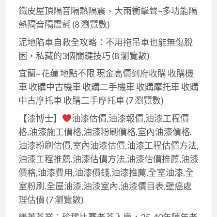
鐵皮屋頂隔音隔熱隔震、大雨衝擊聲–多功能隔
熱隔音隔震氈
(8 瀏覽數)
泥地陷車自救全攻略：不用拖吊車也能無傷脫
困，私藏的3個關鍵技巧
(8 瀏覽數)
宜蘭~花蓮 地點不限 現金高價到府收購 收購機
車 收購中古機車 收購二手機車 收購摩托車 收購
中古摩托車 收購二手摩托車
(7 瀏覽數)
【漆博士】
油漆估價,油漆報價,油漆工程價
格,油漆施工價格,油漆粉刷價格,室內油漆價格,
油漆粉刷估價,室內油漆估價,油漆工程估價方法,
油漆工程推薦,油漆估價方法,油漆估價推薦,油漆
價格,油漆費用,油漆價錢,油漆推薦,全室油漆,全
室粉刷,全屋油漆,油漆室內,油漆價目表,壁癌處
理估價
(7 瀏覽數)