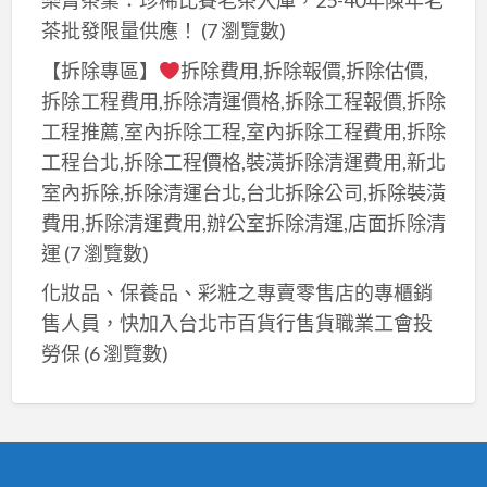
樂菁茶業：珍稀比賽老茶入庫，25-40年陳年老
茶批發限量供應！
(7 瀏覽數)
【拆除專區】
拆除費用,拆除報價,拆除估價,
拆除工程費用,拆除清運價格,拆除工程報價,拆除
工程推薦,室內拆除工程,室內拆除工程費用,拆除
工程台北,拆除工程價格,裝潢拆除清運費用,新北
室內拆除,拆除清運台北,台北拆除公司,拆除裝潢
費用,拆除清運費用,辦公室拆除清運,店面拆除清
運
(7 瀏覽數)
化妝品、保養品、彩粧之專賣零售店的專櫃銷
售人員，快加入台北市百貨行售貨職業工會投
勞保
(6 瀏覽數)