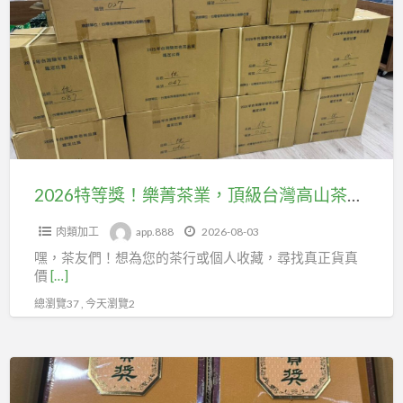
茶
等
批
獎！
發
樂
限
菁
量
茶
供
業，
應！
頂
級
2026特等獎！樂菁茶業，頂級台灣高山茶批發與陳年老茶珍藏
台
肉類加工
app.888
2026-08-03
灣
嘿，茶友們！想為您的茶行或個人收藏，尋找真正貨真
高
價
[…]
山
總瀏覽37 , 今天瀏覽2
茶
批
發
你
與
喝