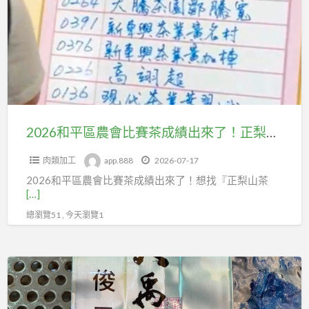
茶
區
賣，
批
農
買
發
會
四
比
送
賽
一！
茶
成
2026和平區農會比賽茶成績出來了！正梨山茶批發，樂菁茶業特等獎。
績
肉類加工
app.888
2026-07-17
出
2026和平區農會比賽茶成績出來了！想找『正梨山茶
來
[…]
了！
總瀏覽51 , 今天瀏覽1
正
梨
山
樂
茶
菁
批
茶