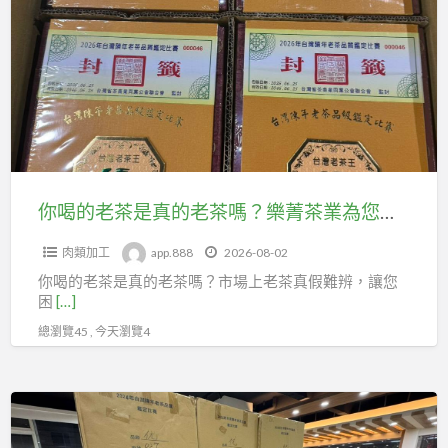
陳
的
年
老
老
茶
茶
是
珍
真
藏
的
老
茶
你喝的老茶是真的老茶嗎？樂菁茶業為您把關，特等獎老茶安心選！
嗎？
肉類加工
app.888
2026-08-02
樂
你喝的老茶是真的老茶嗎？市場上老茶真假難辨，讓您
菁
困
[…]
茶
總瀏覽45 , 今天瀏覽4
業
為
您
樂
把
菁
關，